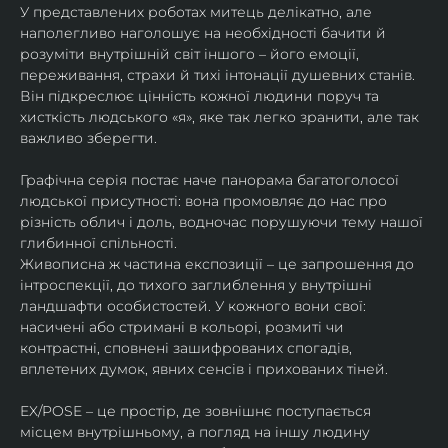
У представлених роботах митець делікатно, але 
наполегливо наголошує на необхідності бачити й 
розуміти внутрішній світ іншого – його емоції, 
переживання, страхи й тихі інтонації душевних станів. 
Він підкреслює цінність кожної людини поруч та 
хисткість людського «я», яке так легко зранити, але так 
важливо зберегти.
Графічна серія постає наче панорама багатоголосої 
людської присутності: вона промовляє до нас про 
різність облич і доль, водночас порушуючи тему нашої 
глибинної спільності.
Живописна ж частина експозиції – це запрошення до 
інтроспекції, до тихого заглиблення у внутрішні 
ландшафти особистостей. У кожного вони свої: 
насичені або стримані в кольорі, розмиті чи 
контрастні, сповнені зашифрованих спогадів, 
вплетених думок, явних сенсів і прихованих тіней.
EX/POSE – це простір, де зовнішнє поступається 
місцем внутрішньому, а погляд на іншу людину 