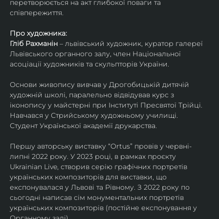
перетворюється на акт глибокої поваги та 
співпережиття.
Про художника:
Гліб Рахманін
 – львівський художник, куратор галереї 
Львівського органного залу, член Національної 
асоціації художників та скульпторів України. 
Основи живопису вивчав у Дрогобицькій дитячій 
художній школі, паралельно відвідував курс з 
іконопису у майстерні при Інституті Пресвятої Трійці. 
Навчався у Стрийському художньому училищі. 
Студент Української академії друкарства.
Першу авторську виставку “Ortus” провів у червні-
липні 2022 року. У 2023 році, в рамках проєкту 
Ukrainian Live, створив серію графічних портретів 
українських композиторів для виставки, що 
експонувалася у Львові та Рівному. З 2022 року по 
сьогодні написав сім монументальних портретів 
українських композиторів (постійне експонування у 
Органному залі).