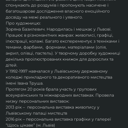
спонукають до роздумів і пропонують насичене і 
багатошарове дослідження власного емоційного 
досвіду на межі реального і уявного.
Про художницю:
Зоряна Базилевич. Народилась і мешкає у Львові. 
Працює в різноманітних жанрах: живописі, графіці, 
ілюстрації, колажі. Багато експерементує з техніками і 
темами, фарбами,  формами, матеріалами (олія, 
акрил, олівці, пастель). У творчому доробку художниці 
декілька проілюстрованих книжок для дорослих та 
дітей.
У 1992-1997 навчалася у Львівському державному 
коледжі прикладного та декоративного мистецтва 
імені Івана Труша.
Протягом 20 років брала участь у групових 
всеукраїнських та міжнародних виставках. Провела 
низку персональних виставок:
2013 рік –  персональна виставка живопису у 
Львівському палаці мистецтв
2016 рік – персональна виставка графіки у галереї 
“Щось цікаве” (м. Львів)