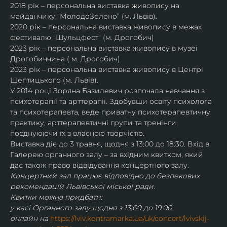
2018 рік – персональна виставка живопису на 
майданчику “МолодоЗелено” (м. Львів).
2020 рік – персональна виставка живопису в межах 
фестивалю "Шульцфест" (м. Дрогобич)
2023 рік – персональна виставка живопису в музеї 
Дрогобиччина ( м. Дрогобич)
2023 рік – персональна виставка живопису в Центрі 
Шептицького (м. Львів).
У 2014 році Зоряна Базилевич розпочала навчання з 
психотерапії та арттерапії. Здобувши освіту психолога 
та психотерапевта, веде приватну психотерапевтичну 
практику, арттерапевтичні групи та тренінги, 
поєднуюючи їх з власною творчістю.
Виставка діє до 3 травня, щодня з 13:00 до 18:30. Вхід в 
Галерею органного залу – за вхідним квитком, який 
дає також право відвідування концертного залу. 
Концертний зал працює відповідно до безпекових 
рекомендацій Львівської міської ради.
Квитки можна придбати:
у касі Органного залу щодня з 13:00 до 19:00
онлайн на 
https://lviv.kontramarka.ua/uk/concert/lvivskij-