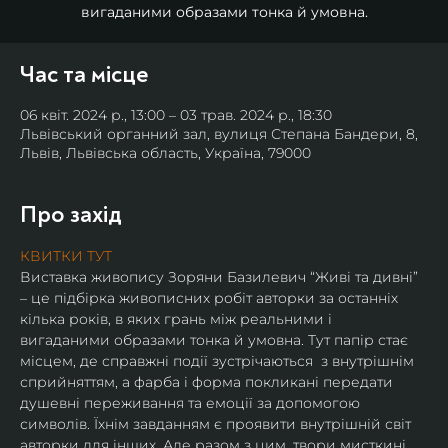
вигаданими образами тонка й умовна.
Час та місце
06 квіт. 2024 р., 13:00 – 03 трав. 2024 р., 18:30
Львівський органний зал, вулиця Степана Бандери, 8,
Львів, Львівська область, Україна, 79000
Про захід
КВИТКИ ТУТ
Виставка живопису Зоряни Базилевич “Живі та дивні” 
– це підбірка живописних робіт авторки за останніх 
кілька років, в яких грань між реальними і 
вигаданими образами тонка й умовна. Тут папір стає 
місцем, де справжні події зустрічаються  з внутрішнім 
сприйняттям, а фарба і форма покликані передати 
душевні переживання та емоції за допомогою 
символів. Їхнім завданням є проявити внутрішній світ 
авторки для інших. Але разом з цим, твори мисткині 