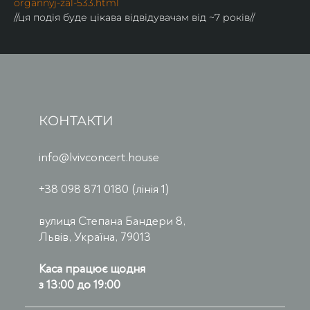
organnyj-zal-533.html
//ця подія буде цікава відвідувачам від ~7 років//
КОНТАКТИ
info@lvivconcert.house
+38 098 871 0180 (лінія 1)
вулиця Степана Бандери 8,
Львів, Україна, 79013
Каса працює щодня
з 13:00 до 19:00