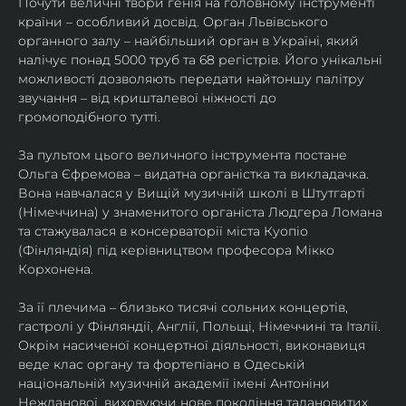
Почути величні твори генія на головному інструменті 
країни – особливий досвід. Орган Львівського 
органного залу – найбільший орган в Україні, який 
налічує понад 5000 труб та 68 регістрів. Його унікальні 
можливості дозволяють передати найтоншу палітру 
звучання – від кришталевої ніжності до 
громоподібного тутті.
За пультом цього величного інструмента постане 
Ольга Єфремова – видатна органістка та викладачка. 
Вона навчалася у Вищій музичній школі в Штутгарті 
(Німеччина) у знаменитого органіста Людгера Ломана 
та стажувалася в консерваторії міста Куопіо 
(Фінляндія) під керівництвом професора Мікко 
Корхонена.
За її плечима – близько тисячі сольних концертів, 
гастролі у Фінляндії, Англії, Польщі, Німеччині та Італії. 
Окрім насиченої концертної діяльності, виконавиця 
веде клас органу та фортепіано в Одеській 
національній музичній академії імені Антоніни 
Нежданової, виховуючи нове покоління талановитих 