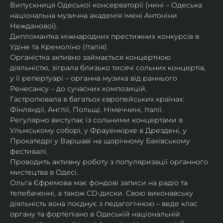
Випускниця Одеської консерваторії (нині – Одеська 
національна музична академія імені Антоніни 
Нежданової).
Дипломантка міжнародних престижних конкурсів в 
Удіне та Кремоліно (Італія).
Органістка активно займається концертною 
діяльністю, зіграла близько тисячі сольних концертів, 
у її репертуарі – органна музика від раннього 
Ренесансу – до сучасних композицій.
Гастролювала в багатьох європейських країнах: 
Фінляндії, Англії, Польщі, Німеччині, Італії.
Регулярно виступає із сольними концертами в 
Ульмському соборі, у Фрауенкірхе в Дрездені, у 
Прокатедрі у Варшаві на щорічному Бахівському 
фестивалі.
Проводить активну роботу з популяризації органного 
мистецтва в Одесі.
Ольга Єфремова має фондові записи на радіо та 
телебаченні, а також CD-диски. Свою виконавську 
діяльність вона поєднує з педагогічною – веде клас 
органу та фортепіано в Одеській національній 