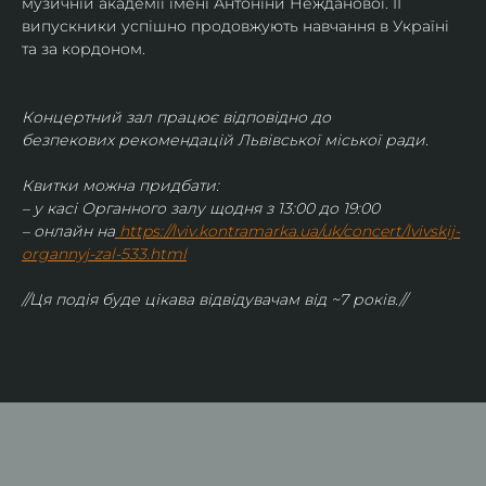
музичній академії імені Антоніни Нежданової. ЇЇ 
випускники успішно продовжують навчання в Україні 
та за кордоном.
Концертний зал працює відповідно до 
безпекових рекомендацій Львівської міської ради.
Квитки можна придбати:
– у касі Органного залу щодня з 13:00 до 19:00
– онлайн на
https://lviv.kontramarka.ua/uk/concert/lvivskij-
organnyj-zal-533.html
//Ця подія буде цікава відвідувачам від ~7 років.//