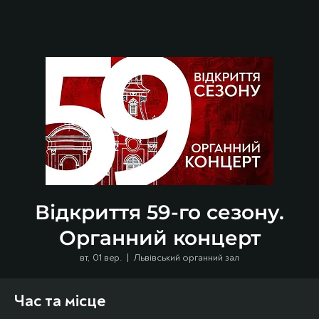
Відкриття 59-го сезону.
Органний концерт
вт, 01 вер.
  |  
Львівський органний зал
Час та місце