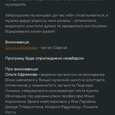
музикантів.
Запрошуємо на концерт, де час ніби сповільнюється, а 
музика дарує рідкісну нині розкіш – зупинитися, 
видихнути очистити думки та зарядитися мистецтвом. 
Відкриваємо сезон разом!
Виконавиця:
Ольга Єфремова
 – орган (Одеса)
Програму буде оприлюднено незабаром
Про виконавицю:
Ольга Єфремова – 
видатна органістка на викладачка.
Вона навчалася у Вищій музичній школі в Штутгарта 
(Німеччина) у знаменитого органіста Людгера 
Ломана, стажувалася в консерваторії міста Куопіо 
(Фінляднія) під керівництвом професора Мікко 
Корхонена. Брала майстеркласи у Яна Лауквіка, 
Девіда Тіттерінгтона, Міхаеля Радулеску, Ліонеля 
Рогга.