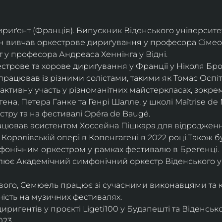
дириґент (Франція). Випускник Віденського університе
він вивчав оркестрове дириґування у професора Сімео
у професора Андреаса Хеннінга у Відні.
трове та хорове дириґування у Франції у Ніколя Бро
рацював із різними солістами, такими як Томас Оспіта
активну участь у різноманітних майстеркласах, зокрем
ена, Петера Ганке та Генрі Шалле, у школі Maîtrise de N
тру та на фестивалі Opéra de Baugé.
цював асистентом Хоссейна Пішкара для відродження
 Королівській опері в Копенгагені в 2022 році.Також 
фонічним оркестром у рамках фестивалю в Брегенці. 
олює Академічний симфонічний оркестр Віденського у
ового, Семюель працює зі сучасними виконавцями та 
ість на музичних фестивалях. 
риґентів у проєкті Ligeti100 у Будапешті та Віденськ
23.