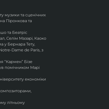
ту музики та сценічних 
на Піронкова та 
шо та Беатріс 
л, Селім Мазарі, Каоко 
а у Бернара Тету, 
otre-Dame de Paris, з 
 “Кармен” Бізе 
був помічником Марі 
ніверситету економіки 
композиторами, 
ому літньому 