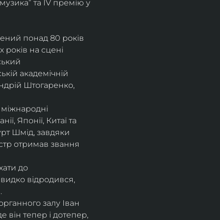
музика” та IV премію у 
рений понад 80 років 
 років на сцені 
ський 
ькій академічній 
ндрій Штогаренко, 
 міжнародні 
нії, Японії, Китаї та 
рт Шмід, завдяки 
стр отримав звання 
хати до 
видко відродився, 
.
рганного залу Іван 
 він тепер і дотепер, 