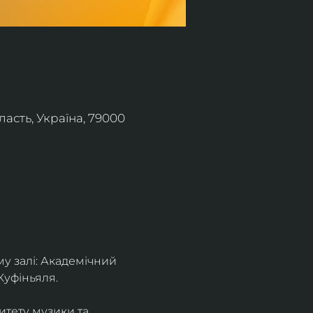
асть, Україна, 79000
 залі: Академічний 
Куфіньяля.
тету музики та 