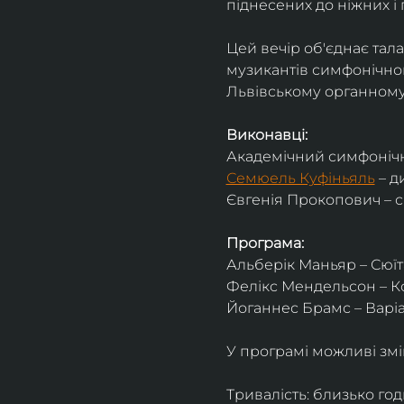
піднесених до ніжних і 
Цей вечір об'єднає тал
музикантів симфонічног
Львівському органному 
Виконавці:
Академічний симфонічн
Семюель Куфіньяль
 – 
Євгенія Прокопович – 
Програма:
Альберік Маньяр – Сюїта
Фелікс Мендельсон – Ко
Йоганнес Брамс – Варіац
У програмі можливі змі
Тривалість: близько го