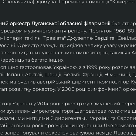
 Словаччина) здобула ІІ премію у номінації “Камерна 
ий оркестр Луганської обласної філармонії
 був ство
середком музичного життя регіону. Протягом 1960–80-х
мі опери, такі як "Травіата" Джузеппе Верді та "Севіль
ссіні. Оркестр завжди приділяв велику увагу українс
твори видатних українських композиторів, таких як А
Карабиць та багато інших.
успішно гастролював Україною, а з 1999 року розпочав
, Іспанії, Австрії, Швеції, Бельгії, Франції, Німеччині, Да
колектив очолив австрійський диригент і композитор Ку
ап розвитку оркестру. У 2006 році симфонічний орке
сході України у 2014 році оркестр був змушений переї
ки зусиллям директора Ігоря Шаповалова колектив ш
видатними митцями й диригентами України та Європи
бної війни росії про України керівники Львівського о
о запропонували оркестру евакуюватися до Львова, де