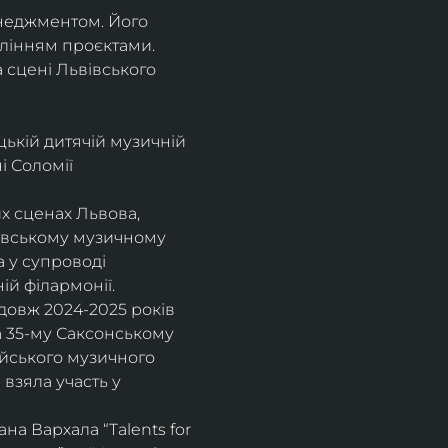
енеджментом. Його 
влінням проєктами.
а сцені Львівського 
цькій дитячій музичній 
 Соломії 
х сценах Львова, 
вівському музичному 
 у супроводі 
ій філармонії.
довж 2024-2025 років 
а 35-му Саксонському 
ейського музичного 
взяла участь у 
а Вархала “Talents for 