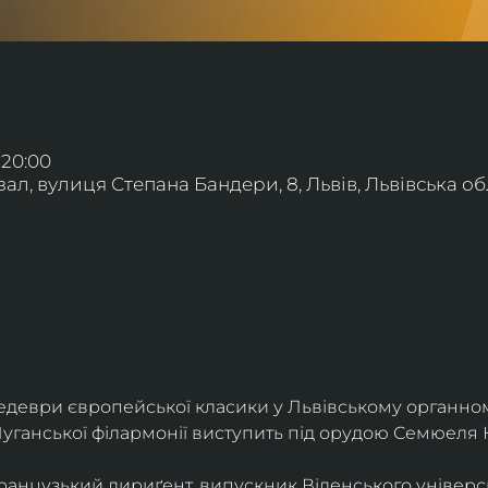
 20:00
л, вулиця Степана Бандери, 8, Львів, Львівська обл
деври європейської класики у Львівському органному
уганської філармонії виступить під орудою Семюеля 
анцузький дириґент, випускник Віденського універси