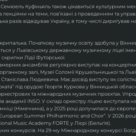
і, Семюель Куфіньяль також цікавиться культурним м
 лекціями на теми, пов’язані з проведенням та упра
ька разів відвідував Україну, в тому числі дириґував н
скрипалька. Початкову музичну освіту здобула у Вінни
ється у Львівському державному музичному ліцеї імені
скрипки Лідії Футорської.
і камерних ансамблів регулярно виступає на концертни
органному залі, Музеї Соломії Крушельницької та Ль
Станіслава Людкевича. Має досвід виступу як солістка
ката” під орудою Георгія Куркова у Вінницькій обласн
оркестрових та міжнародних музичних проєктах. Упро
в академії INSO. У складі оркестру ліцею виступала н
мніці (Німеччина), а у 2025 році долучилася до європ
uropean Summer Philharmonic and Choir”. У 2026 році 
ional Music Academy FORTE у Лієрі (Бельгія).
их конкурсів. На 29-му Міжнародному конкурсі Богдан