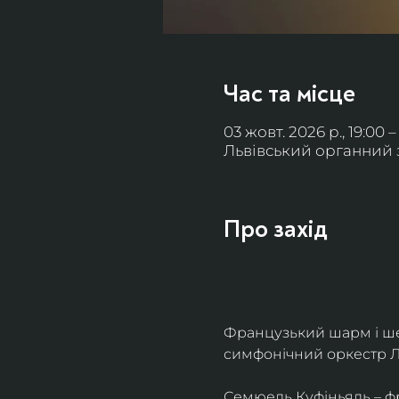
Час та місце
03 жовт. 2026 р., 19:00 –
Львівський органний за
Про захід
Французький шарм і ше
симфонічний оркестр Л
Семюель Куфіньяль – фр