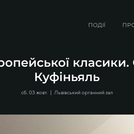
ПОДІЇ
ПР
ропейської класики
Куфіньяль
сб, 03 жовт.
  |  
Львівський органний зал