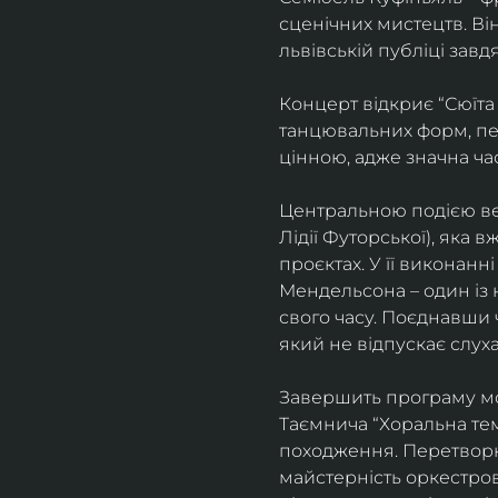
сценічних мистецтв. В
львівській публіці завд
Концерт відкриє “Сюїта
танцювальних форм, пе
цінною, адже значна ча
Центральною подією веч
Лідії Футорської), яка
проєктах. У її виконан
Мендельсона – один із 
свого часу. Поєднавши
який не відпускає слуха
Завершить програму мо
Таємнича “Хоральна тема
походження. Перетворюю
майстерність оркестрово