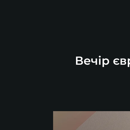
Вечір єв