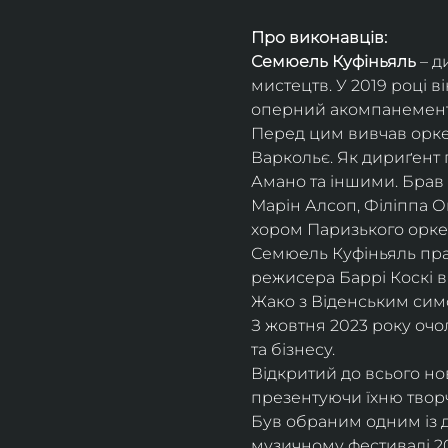
Про виконавців:
Семюель Куфіньяль
 – 
мистецтв. У 2019 році 
оперний акомпанемент 
Перед цим вивчав оркес
Варкольє. Як дириґент п
Амано та іншими. Брав 
Марін Алсоп, Філіппа Ог
хором Паризького оркес
Семюель Куфіньяль пра
режисера Баррі Коскі в
Жако з Віденським сим
З жовтня 2023 року оч
та бізнесу.
Відкритий до всього н
презентуючи їхню творч
Був обраним одним із ди
музичному фестивалі 20