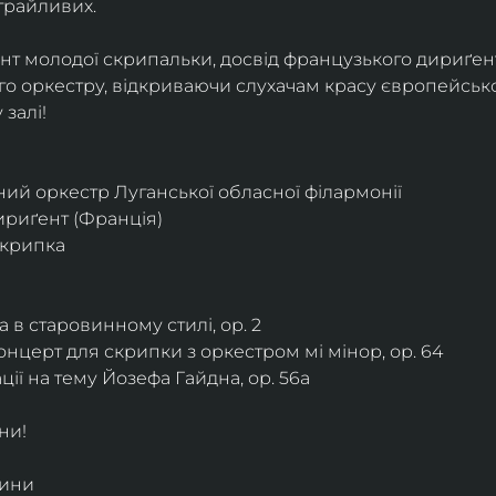
грайливих. 
ант молодої скрипальки, досвід французького дириґент
о оркестру, відкриваючи слухачам красу європейської
залі!
ий оркестр Луганської обласної філармонії
дириґент (Франція)
скрипка
 в старовинному стилі, ор. 2
нцерт для скрипки з оркестром мі мінор, ор. 64
ії на тему Йозефа Гайдна, ор. 56a
ни!
дини