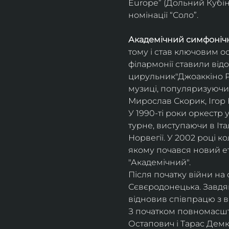
Europe” (Дольний Кубін,
номінації “Соло”.
Академічний симфонічн
тому і став ключовим о
філармонії ставили відо
цирульник"Джоаккіно Ро
музиці, популяризуючи 
Мирослав Скорик, Ігор 
У 1990-ті роки оркестр 
турне, виступаючи в Італії
Норвегії. У 2002 році 
якому почався новий ет
"Академічний".
Після початку війни на 
Сєвєродонецька. Завдя
відновив співпрацю з 
З початком повномасшта
Остапович і Тарас Демк