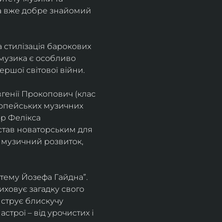
а вже добре знайомий 
 стилізація барокових 
узика є особливо 
ршої світової війни. 
генії Прокопович (клас 
ропейських музичних 
р Фелікса 
став новаторським для 
 музичний розвиток, 
тему Йозефа Гайдна”. 
иховує загадку свого 
нструє блискучу 
трої – від урочистих і 