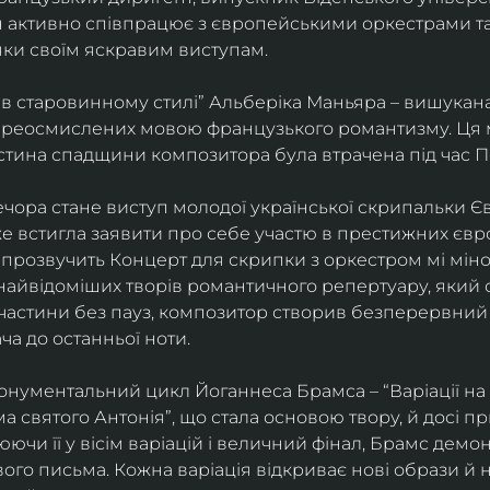
ін активно співпрацює з європейськими оркестрами т
яки своїм яскравим виступам. 
 в старовинному стилі” Альберіка Маньяра – вишукана
реосмислених мовою французького романтизму. Ця м
стина спадщини композитора була втрачена під час Пе
ора стане виступ молодої української скрипальки Єв
 вже встигла заявити про себе участю в престижних єв
ні прозвучить Концерт для скрипки з оркестром мі міно
найвідоміших творів романтичного репертуару, який 
 частини без пауз, композитор створив безперервний
ча до останньої ноти. 
нументальний цикл Йоганнеса Брамса – “Варіації на 
 святого Антонія”, що стала основою твору, й досі пр
чи її у вісім варіацій і величний фінал, Брамс демо
го письма. Кожна варіація відкриває нові образи й нас