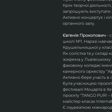
Крім творчої діяльност
запрошують виступати з
Активно концертує і кіл
органного залу. 
Євгенія Прокопович
 – 
школі №1. Наразі навча
Крушельницької у класі 
Як солістка та у склад
зокрема у Львівському 
фаховому коледжі імені 
камерного оркестру “Ар
Активно бере участь в 
була учасницею проєкті
фестивалі Моцарта в Хе
проєкту “TANGO PUR! – E
майстер-класах Internat
Є лауреаткою міжнародн