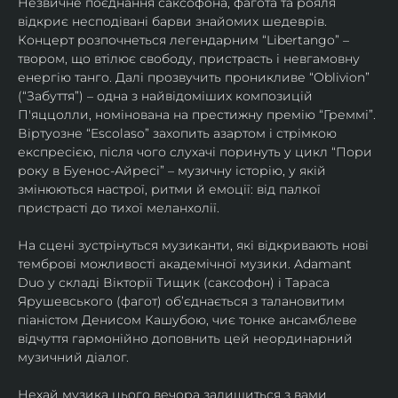
Незвичне поєднання саксофона, фагота та рояля 
відкриє несподівані барви знайомих шедеврів. 
Концерт розпочнеться легендарним “Libertango” – 
твором, що втілює свободу, пристрасть і невгамовну 
енергію танго. Далі прозвучить проникливе “Oblivion” 
(“Забуття”) – одна з найвідоміших композицій 
П'яццолли, номінована на престижну премію “Греммі”. 
Віртуозне “Escolaso” захопить азартом і стрімкою 
експресією, після чого слухачі поринуть у цикл “Пори 
року в Буенос-Айресі” – музичну історію, у якій 
змінюються настрої, ритми й емоції: від палкої 
пристрасті до тихої меланхолії. 
На сцені зустрінуться музиканти, які відкривають нові 
темброві можливості академічної музики. Adamant 
Duo у складі Вікторії Тищик (саксофон) і Тараса 
Ярушевського (фагот) об’єднається з талановитим 
піаністом Денисом Кашубою, чиє тонке ансамблеве 
відчуття гармонійно доповнить цей неординарний 
музичний діалог.
Нехай музика цього вечора залишиться з вами 