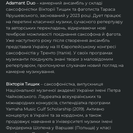
Adamant Duo
 – камерний ансамбль у складі 
саксофоністки Вікторії Тищик та фаготиста Тараса 
Ярушевського, заснований у 2023 році. Дует працює 
на перетині класичної музики, сучасного репертуару 
та авторських перекладень, відкриваючи нові 
темброві можливості поєднання саксофона й фагота. 
Уже наступного року після створення ансамбль 
представив Україну на ІІІ Європейському конгресі 
саксофоністів у Тренто (Італія). У своїх програмах 
музиканти поєднують знані твори з маловідомим 
репертуаром, пропонуючи слухачам новий погляд на 
камерне музикування.
Вікторія Тищик
 – саксофоністка, випускниця 
Національної музичної академії України імені Петра 
Чайковського. Лауреатка всеукраїнських та 
міжнародних конкурсів, стипендіатка програми 
Yamaha Music Gulf Scholarship (2019). Активно 
концертує в Україні та за кордоном, а також 
продовжує навчання в Університеті музики імені 
Фридерика Шопена у Варшаві (Польща) у класі 