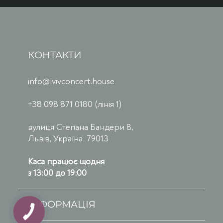
КОНТАКТИ
info@lvivconcert.house
+38 098 871 0180 (лінія 1)
вулиця Степана Бандери 8,
Львів, Україна, 79013
Каса працює щодня
з 13:00 до 19:00
ІНФОРМАЦІЯ