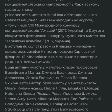
концертмейстерської майстерності у Харківському 
національному
університеті мистецтв імені Івана Котляревського. 
Лавреат національних і міжнародних конкурсів,
у тому числі VIII Міжнародного конкурсу 
концертмейстерів “Амадей” (2017, Україна) та Другого
відкритого фестивалю-конкурсу музичного мистецтва 
“Харківські асамблеї” (2017, Україна).
Виступав як соліст разом із Київським камерним 
оркестром, симфонічним оркестром Харківської
філармонії, Молодіжним симфонічним оркестром 
(МАСО) “Слобожанський”.
Брав активну участь у майстер-класах професорів 
Вольфганга Манца, Дмитра Башкірова, Дмитра
Алексєєва, Сергія Едельмана, Павла Гілілова.
Як концертмейстер брав участь у майстер-класах 
Ольги Кульчинської, Пілле Лілль, Елізабет Шютцер, 
Крістіана Хільца, Ріхарда Реша, Ярослава Шемета, 
Челсо Антуньєса, Мішеля Маранга, Єви Рабчевської, 
Володимира Чекалюка, Варвари Васильєвої.
У 2016 році став стипендіатом Ваґнерівського 