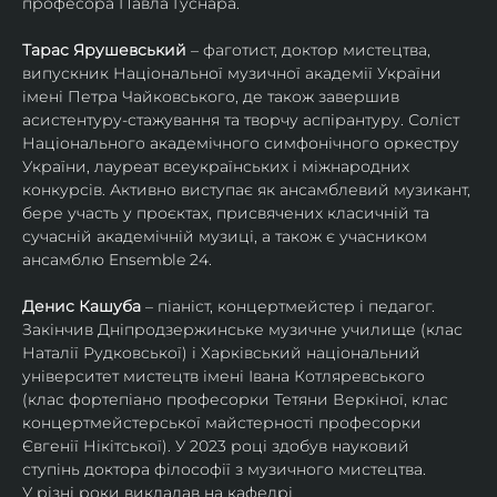
професора Павла Гуснара.
Тарас Ярушевський
 – фаготист, доктор мистецтва, 
випускник Національної музичної академії України 
імені Петра Чайковського, де також завершив 
асистентуру-стажування та творчу аспірантуру. Соліст 
Національного академічного симфонічного оркестру 
України, лауреат всеукраїнських і міжнародних 
конкурсів. Активно виступає як ансамблевий музикант, 
бере участь у проєктах, присвячених класичній та 
сучасній академічній музиці, а також є учасником 
ансамблю Ensemble 24.
Денис Кашуба
 – піаніст, концертмейстер і педагог. 
Закінчив Дніпродзержинське музичне училище (клас 
Наталії Рудковської) і Харківський національний 
університет мистецтв імені Івана Котляревського 
(клас фортепіано професорки Тетяни Веркіної, клас 
концертмейстерської майстерності професорки 
Євгенії Нікітської). У 2023 році здобув науковий 
ступінь доктора філософії з музичного мистецтва.
У різні роки викладав на кафедрі 