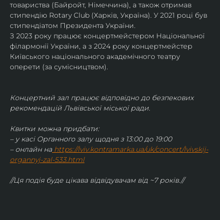
товариства (Байройт, Німеччина), а також отримав
стипендію Rotary Club (Харків, Україна). У 2021 році був 
стипендіатом Президента України. 
З 2023 року працює концертмейстером Національної 
філармонії України, а з 2024 року концертмейстер 
Київського національного академічного театру 
оперети (за сумісництвом).
Концертний зал працює відповідно до безпекових 
рекомендацій Львівської міської ради.
Квитки можна придбати:
– у касі Органного залу щодня з 13:00 до 19:00
– онлайн на
https://lviv.kontramarka.ua/uk/concert/lvivskij-
organnyj-zal-533.html
//Ця подія буде цікава відвідувачам від ~7 років.//