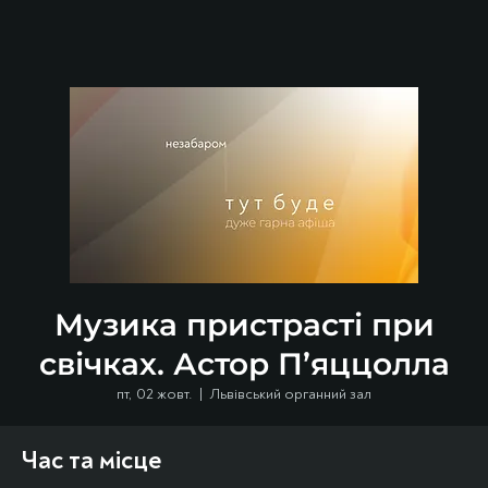
Музика пристрасті при
свічках. Астор П’яццолла
пт, 02 жовт.
  |  
Львівський органний зал
Час та місце