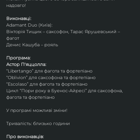
надовго!
Виконавці: 
Adamant Duo (Київ): 
Вікторія Тищик – саксофон, Тарас Ярушевський – 
фагот
Денис Кашуба – рояль
Програма:
Астор П'яццолла:
“Libertango” для фагота та фортепіано
“Oblivion” для саксофона та фортепіано
“Escolaso” для фагота та фортепіано
Цикл “Пори року в Буенос-Айресі” для саксофона, 
фагота та фортепіано
У програмі можливі зміни!
Тривалість: близько години
Про виконавців: