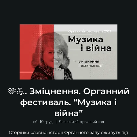
🫶💪. Зміцнення. Органний
фестиваль. “Музика і
війна”
сб, 10 груд.
  |  
Львівський органний зал
Сторінки славної історії Органного залу оживуть під