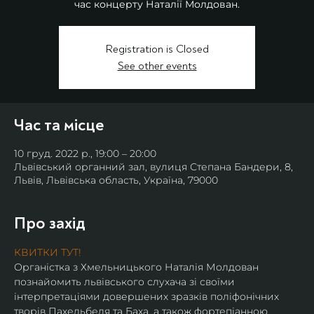
час концерту Наталії Молдован.
Registration is Closed
See other events
Час та місце
10 груд. 2022 р., 19:00 – 20:00
Львівський органний зал, вулиця Степана Бандери, 8,
Львів, Львівська область, Україна, 79000
Про захід
КВИТКИ ТУТ!
Органістка з Хмельницького Наталія Молдован 
познайомить львівського слухача зі своїми 
інтерпретаціями довершених зразків поліфонічних 
творів Пахельбеля та Баха, а також фортепіанною 