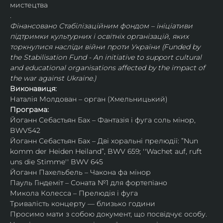
мистецтва
.
Фінансовано Стабілізаційним фондом – ініціативи 
підтримки культурних і освітніх організацій, яких 
торкнулися насліди війни проти України (Funded by 
the Stabilisation Fund - An initiative to support cultural 
and educational organisations affected by the impact of 
the war against Ukraine.)
Виконавиця:
Наталія Молдован – орган (Хмельницький)
Програма:
Йоганн Себастьян Бах – Фантазія і фуга соль мінор, 
BWV542
Йоганн Себастьян Бах – Дві хоральні прелюдії: ”Nun 
komm der Heiden Heiland”, ​​BWV 659; ''Wachet auf, ruft 
uns die Stimme'' BWV 645
Йоганн Пахельбель – Чакона фа мінор
Пауль Гіндеміт – Соната №1 для фортепіано
Микола Колесса – Прелюдія і фуга
Тривалість концерту — близько години
Просимо мати з собою документ, що посвідчує особу.