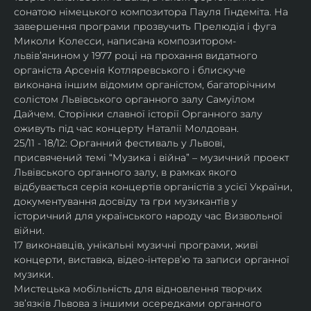
сонатою німецького композитора Пауля Гіндеміта. На 
завершення програми прозвучить Прелюдія і фуга 
Миколи Колесси, написана композитором-
львів’янином у 1977 році на прохання видатного 
органіста Арсенія Котляревського і блискуче 
виконана іншим відомим органістом, багаторічним 
солістом Львівського органного залу Самуїлом 
Дайчем. Сторінки славної історії Органного залу 
оживуть під час концерту Наталії Молдован.
25/11 - 18/12: Органний фестиваль у Львові, 
присвячений темі “Музика і війна” – музичний проект 
Львівського органного залу, в рамках якого 
відбувається серія концертів органістів з усієї України, 
документування досвіду та гри музикантів у 
історичний для українського народу час Визвольної 
війни.
17 виконавців, унікальні музичні програми, живі 
концерти, виставка, відео-інтервʼю та записи органної 
музики.
Мистецька мобільність для відновлення творчих 
зв’язків Львова з іншими осередками органного 