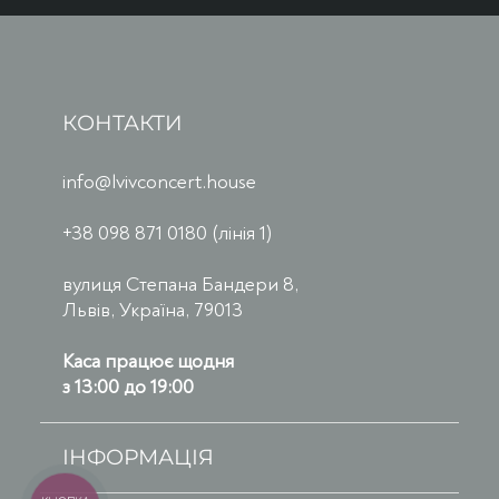
КОНТАКТИ
info@lvivconcert.house
+38 098 871 0180 (лінія 1)
вулиця Степана Бандери 8,
Львів, Україна, 79013
Каса працює щодня
з 13:00 до 19:00
ІНФОРМАЦІЯ