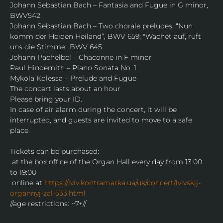
Johann Sebastian Bach – Fantasia and Fugue in G minor, 
BWV542
Johann Sebastian Bach – Two chorale preludes: “Nun 
komm der Heiden Heiland”, BWV 659; "Wachet auf, ruft 
uns die Stimme" BWV 645
Johann Pachelbel – Chaconne in F minor
Paul Hindemith – Piano Sonata No. 1
Mykola Kolessa – Prelude and Fugue
The concert lasts about an hour
Please bring your ID.
In case of air alarm during the concert, it will be 
interrupted, and guests are invited to move to a safe 
place.
Tickets can be purchased:
 at the box office of the Organ Hall every day from 13:00 
to 19:00
 online at 
https://lviv.kontramarka.ua/uk/concert/lvivskij-
organnyj-zal-533.html
//age restrictions: ~7+//