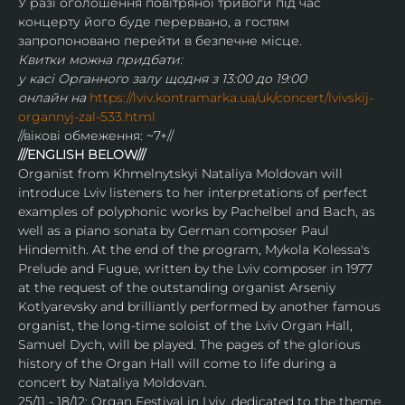
У разі оголошення повітряної тривоги під час 
концерту його буде перервано, а гостям 
запропоновано перейти в безпечне місце.
Квитки можна придбати:
у касі Органного залу щодня з 13:00 до 19:00
онлайн на 
https://lviv.kontramarka.ua/uk/concert/lvivskij-
organnyj-zal-533.html
//вікові обмеження: ~7+//
///ENGLISH BELOW///
Organist from Khmelnytskyi Nataliya Moldovan will 
introduce Lviv listeners to her interpretations of perfect 
examples of polyphonic works by Pachelbel and Bach, as 
well as a piano sonata by German composer Paul 
Hindemith. At the end of the program, Mykola Kolessa's 
Prelude and Fugue, written by the Lviv composer in 1977 
at the request of the outstanding organist Arseniy 
Kotlyarevsky and brilliantly performed by another famous 
organist, the long-time soloist of the Lviv Organ Hall, 
Samuel Dych, will be played. The pages of the glorious 
history of the Organ Hall will come to life during a 
concert by Natalіya Moldovan.
25/11 - 18/12: Organ Festival in Lviv, dedicated to the theme 