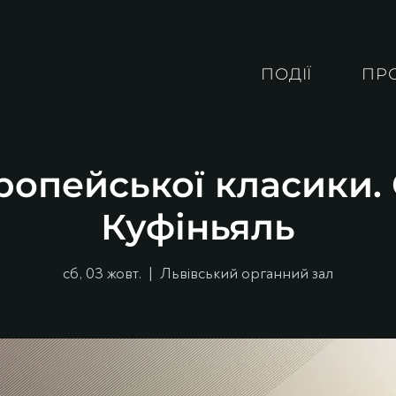
ПОДІЇ
ПР
ропейської класики
Куфіньяль
сб, 03 жовт.
  |  
Львівський органний зал