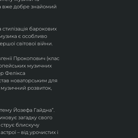
а вже добре знайомий 
 стилізація барокових 
узика є особливо 
ршої світової війни. 
генії Прокопович (клас 
ропейських музичних 
р Фелікса 
став новаторським для 
 музичний розвиток, 
тему Йозефа Гайдна”. 
иховує загадку свого 
нструє блискучу 
трої – від урочистих і 