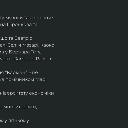
ту музики та сценічних 
на Піронкова та 
шо та Беатріс 
л, Селім Мазарі, Каоко 
а у Бернара Тету, 
otre-Dame de Paris, з 
 “Кармен” Бізе 
був помічником Марі 
ніверситету економіки 
композиторами, 
ому літньому 