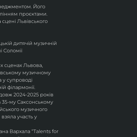
енеджментом. Його 
влінням проєктами.
а сцені Львівського 
цькій дитячій музичній 
 Соломії 
х сценах Львова, 
вівському музичному 
 у супроводі 
ій філармонії.
довж 2024-2025 років 
а 35-му Саксонському 
ейського музичного 
взяла участь у 
а Вархала “Talents for 