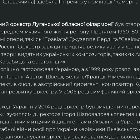
 Словаччина) здобула ІІ премію у номінації “Камерна 
ий оркестр Луганської обласної філармонії
 був ство
середком музичного життя регіону. Протягом 1960–80-х
мі опери, такі як "Травіата" Джузеппе Верді та "Севіль
ссіні. Оркестр завжди приділяв велику увагу українс
твори видатних українських композиторів, таких як А
Карабиць та багато інших.
успішно гастролював Україною, а з 1999 року розпочав
, Іспанії, Австрії, Швеції, Бельгії, Франції, Німеччині, Да
колектив очолив австрійський диригент і композитор Ку
ап розвитку оркестру. У 2006 році симфонічний орке
сході України у 2014 році оркестр був змушений переї
ки зусиллям директора Ігоря Шаповалова колектив ш
видатними митцями й диригентами України та Європи
бної війни росії про України керівники Львівського о
о запропонували оркестру евакуюватися до Львова, де