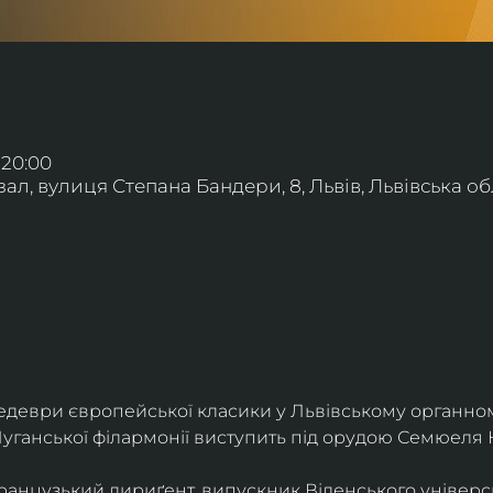
 20:00
л, вулиця Степана Бандери, 8, Львів, Львівська обл
деври європейської класики у Львівському органному
уганської філармонії виступить під орудою Семюеля 
анцузький дириґент, випускник Віденського універси