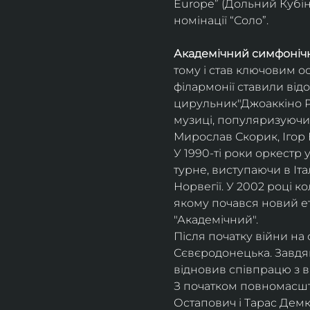
Europe” (Дольний Кубін,
номінації “Соло”.
Академічний симфонічн
тому і став ключовим о
філармонії ставили відо
цирульник"Джоаккіно Ро
музиці, популяризуючи 
Мирослав Скорик, Ігор 
У 1990-ті роки оркестр 
турне, виступаючи в Італії
Норвегії. У 2002 році 
якому почався новий ет
"Академічний".
Після початку війни на 
Сєвєродонецька. Завдя
відновив співпрацю з 
З початком повномасшта
Остапович і Тарас Демк