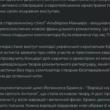
ін активно співпрацює з європейськими оркестрами т
яки своїм яскравим виступам. 
 в старовинному стилі” Альберіка Маньяра – вишукана
реосмислених мовою французького романтизму. Ця м
стина спадщини композитора була втрачена під час Пе
ора стане виступ молодої української скрипальки Єв
 вже встигла заявити про себе участю в престижних єв
ні прозвучить Концерт для скрипки з оркестром мі міно
найвідоміших творів романтичного репертуару, який 
 частини без пауз, композитор створив безперервний
ча до останньої ноти. 
нументальний цикл Йоганнеса Брамса – “Варіації на 
 святого Антонія”, що стала основою твору, й досі пр
чи її у вісім варіацій і величний фінал, Брамс демо
го письма. Кожна варіація відкриває нові образи й нас