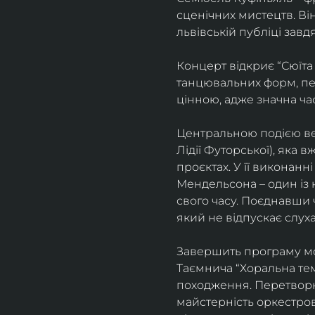
сценічних мистецтв. В
львівській публіці завд
Концерт відкриє “Сюїта
танцювальних форм, пе
цінною, адже значна ча
Центральною подією веч
Лідії Футорської), яка
проєктах. У її виконан
Мендельсона – один із 
свого часу. Поєднавши
який не відпускає слуха
Завершить програму мо
Таємнича “Хоральна тема
походження. Перетворюю
майстерність оркестрово