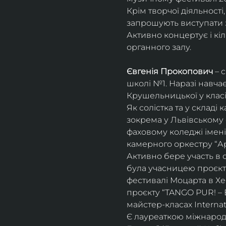
Крім творчої діяльност
запрошують виступати з
Активно концертує і кіл
органного залу. 
Євгенія Прокопович
 – 
школі №1. Наразі навча
Крушельницької у класі 
Як солістка та у склад
зокрема у Львівському 
фаховому коледжі імені 
камерного оркестру “Ар
Активно бере участь в 
була учасницею проєкті
фестивалі Моцарта в Хе
проєкту “TANGO PUR! – E
майстер-класах Internat
Є лауреаткою міжнародн