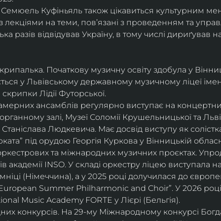
і, Семюель Куфіньяль також цікавиться культурним м
 лекціями на теми, пов’язані з проведенням та упра
ька разів відвідував Україну, в тому числі дириґував н
скрипалька. Початкову музичну освіту здобула у Вінни
ється у Львівському державному музичному ліцеї імені
скрипки Лідії Футорської.
і камерних ансамблів регулярно виступає на концертни
органному залі, Музеї Соломії Крушельницької та Ль
Станіслава Людкевича. Має досвід виступу як солістка
ката” під орудою Георгія Куркова у Вінницькій обласн
оркестрових та міжнародних музичних проєктах. Упро
в академії INSO. У складі оркестру ліцею виступала н
мніці (Німеччина), а у 2025 році долучилася до європ
uropean Summer Philharmonic and Choir”. У 2026 році 
ional Music Academy FORTE у Лієрі (Бельгія).
их конкурсів. На 29-му Міжнародному конкурсі Богдан