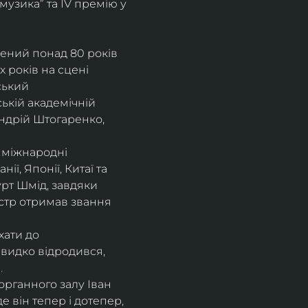
музика” та IV премію у 
рений понад 80 років 
 років на сцені 
ський 
ькій академічній 
ндрій Штогаренко, 
 міжнародні 
нії, Японії, Китаї та 
рт Шмід, завдяки 
стр отримав звання 
хати до 
видко відродився, 
.
рганного залу Іван 
 він тепер і дотепер, 