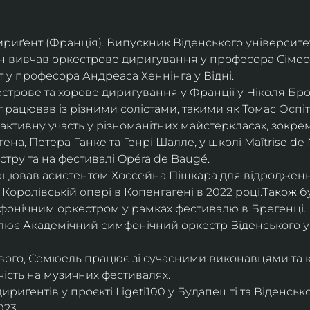
дириґент (Франція). Випускник Віденського університе
він вивчав оркестрове дириґування у професора Сімео
у професора Андреаса Хеннінга у Відні.
трове та хорове дириґування у Франції у Ніколя Бро
рацював із різними солістами, такими як Томас Оспіта
активну участь у різноманітних майстеркласах, зокрем
ена, Петера Ганке та Генрі Шалле, у школі Maîtrise de N
тру та на фестивалі Opéra de Baugé.
цював асистентом Хоссейна Пішкара для відродження
 Королівській опері в Копенгагені в 2022 році.Також 
фонічним оркестром у рамках фестивалю в Брегенці. 
олює Академічний симфонічний оркестр Віденського у
ового, Семюель працює зі сучасними виконавцями та 
ість на музичних фестивалях. 
риґентів у проєкті Ligeti100 у Будапешті та Віденськ
23.