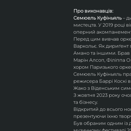
Про виконавців:
Семюель Куфіньяль
 – 
мистецтв. У 2019 році 
оперний акомпанемент 
Перед цим вивчав оркес
Варкольє. Як дириґент п
Амано та іншими. Брав 
Марін Алсоп, Філіппа Ог
хором Паризького оркес
Семюель Куфіньяль пра
режисера Баррі Коскі в
Жако з Віденським сим
З жовтня 2023 року оч
та бізнесу.
Відкритий до всього н
презентуючи їхню творч
Був обраним одним із ди
музичному фестивалі 20