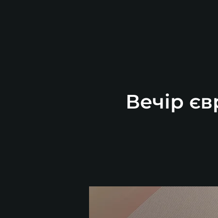
Вечір єв