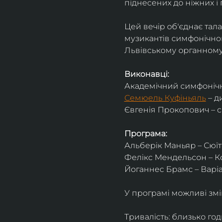
піднесених до ніжних і 
Цей вечір об'єднає тал
музикантів симфонічног
Львівському органному 
Виконавці:
Академічний симфонічн
Семюель Куфіньяль
 – 
Євгенія Прокопович – 
Програма:
Альберік Маньяр – Сюїта
Фелікс Мендельсон – Ко
Йоганнес Брамс – Варіац
У програмі можливі змі
Тривалість: близько го