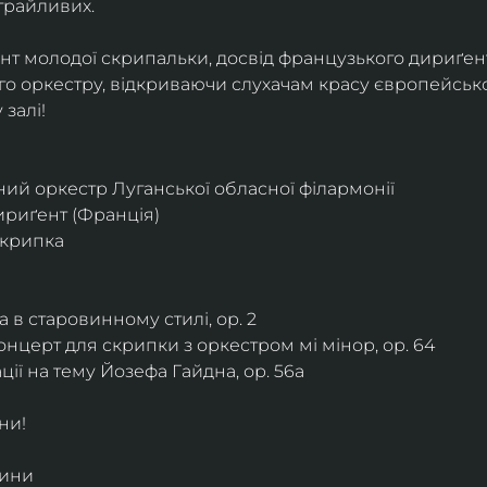
грайливих. 
ант молодої скрипальки, досвід французького дириґент
о оркестру, відкриваючи слухачам красу європейської
залі!
ий оркестр Луганської обласної філармонії
дириґент (Франція)
скрипка
 в старовинному стилі, ор. 2
нцерт для скрипки з оркестром мі мінор, ор. 64
ії на тему Йозефа Гайдна, ор. 56a
ни!
дини