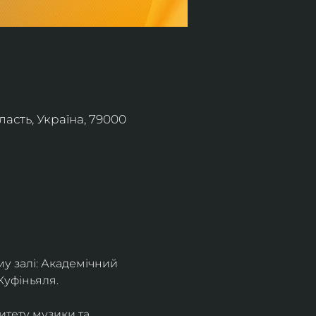
асть, Україна, 79000
 залі: Академічний 
Куфіньяля.
тету музики та 