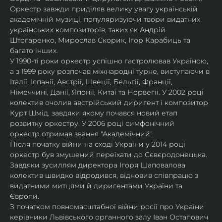
Оркестр завжди приділяв велику увагу українській 
академічній музиці, популяризуючи твори видатних 
українських композиторів, таких як Андрій 
Штогаренко, Мирослав Скорик, Ігор Карабиць та 
багато інших.
У 1990-ті роки оркестр успішно гастролював Україною, 
а з 1999 року розпочав міжнародні турне, виступаючи в 
Італії, Іспанії, Австрії, Швеції, Бельгії, Франції, 
Німеччині, Данії, Японії, Китаї та Норвегії. У 2002 році 
колектив очолив австрійський диригент і композитор 
Курт Шмід, завдяки якому почався новий етап 
розвитку оркестру. У 2006 році симфонічний 
оркестр отримав звання "Академічний".
Після початку війни на сході України у 2014 році 
оркестр був змушений переїхати до Сєвєродонецька. 
Завдяки зусиллям директора Ігоря Шаповалова 
колектив швидко відродився, відновив співпрацю з 
видатними митцями й диригентами України та 
Європи.
З початком повномасштабної війни росії про України 
керівники Львівського органного залу Іван Остапович 