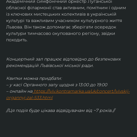
Академічний симфонічний оркестр Луганської 
обласної філармонії став активним, помітним і одним 
із ключових мистецьких колективів в українській 
культурі та важливим учасником культурного життя 
Львова. Він також допомагає зберігати осередок 
культури тимчасово окупованого регіону, звідки 
походить.
Концертний зал працює відповідно до безпекових 
рекомендацій Львівської міської ради.
Квитки можна придбати:
– у касі Органного залу щодня з 13:00 до 19:00
– онлайн на
https://lviv.kontramarka.ua/uk/concert/lvivskij-
organnyj-zal-533.html
//Ця подія буде цікава відвідувачам від ~7 років.//