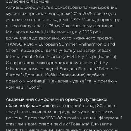
обласній філармонії.
Активно бере участь в оркестрових та міжнародних 
музичних проєктах. Упродовж 2024-2025 років була 
учасницею проєктів академії INSO. У складі оркестру 
ліцею виступала на 35-му Саксонському фестивалі 
Моцарта в Хемніці (Німеччина), а у 2025 році 
долучилася до європейського музичного проєкту 
“TANGO PUR! – European Summer Philharmonic and 
Choir”. У 2026 році взяла участь у майстер-класах 
International Music Academy FORTE у Лієрі (Бельгія).
Є лауреаткою міжнародних конкурсів. На 29-му 
Міжнародному конкурсі Богдана Вархала “Talents for 
Europe” (Дольний Кубін, Словаччина) здобула ІІ 
премію у номінації “Камерна музика” та IV премію у 
номінації “Соло”.
Академічний симфонічний оркестр Луганської 
обласної філармонії
 був створений понад 80 років 
тому і став ключовим осередком музичного життя 
регіону. Протягом 1960–80-х років на сцені філармонії 
ставили відомі опери, такі як "Травіата" Джузеппе 
Верді та "Севільський цирульник"Джоаккіно Россіні. 