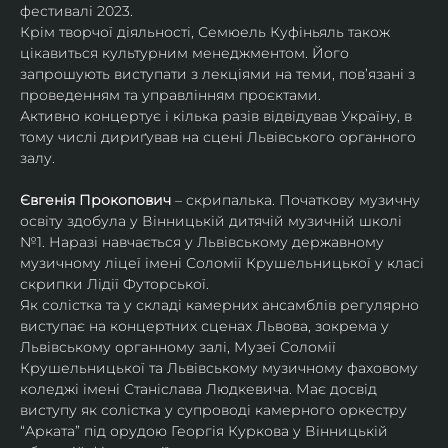
фестивалі 2023.
Крім творчої діяльності, Семюель Куфіньяль також 
цікавиться культурним менеджментом. Його 
запрошують виступати з лекціями на теми, пов’язані з 
проведенням та управлінням проєктами.
Активно концертує і кілька разів відвідував Україну, в 
тому числі дириґував на сцені Львівського органного 
залу. 
Євгенія Прокопович
 – скрипалька. Початкову музичну 
освіту здобула у Вінницькій дитячій музичній школі 
№1. Наразі навчається у Львівському державному 
музичному ліцеї імені Соломії Крушельницької у класі 
скрипки Лідії Футорської.
Як солістка та у складі камерних ансамблів регулярно 
виступає на концертних сценах Львова, зокрема у 
Львівському органному залі, Музеї Соломії 
Крушельницької та Львівському музичному фаховому 
коледжі імені Станіслава Людкевича. Має досвід 
виступу як солістка у супроводі камерного оркестру 
“Арката” під орудою Георгія Куркова у Вінницькій 