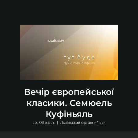
Вечір європейської
класики. Семюель
Куфіньяль
сб, 03 жовт.
  |  
Львівський органний зал