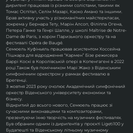
дириґент працював із різними солістами, такими як 
Томас Оспітал, Селім Мазарі, Каоко Амано та іншими. 
Брав активну участь у різноманітних майстеркласах, 
зокрема у Бернара Тету, Марін Алсоп, Філіппа Огена, 
Петера Ганке та Генрі Шалле, у школі Maîtrise de Notre-
Dame de Paris, з хором Паризького оркестру та на 
фестивалі Opéra de Baugé.
Семюель Куфіньяль працював асистентом Хоссейна 
Пішкара для відродження “Кармен” Бізе режисера 
Баррі Коскі в Королівській опері в Копенгагені в 2022 
році.Також був помічником Марі Жако з Віденським 
симфонічним оркестром у рамках фестивалю в 
Брегенці. 
З жовтня 2023 року очолює Академічний симфонічний 
оркестр Віденського університету економіки та 
бізнесу.
Відкритий до всього нового, Семюель працює зі 
сучасними виконавцями та композиторами, 
презентуючи їхню творчість на музичних фестивалях. 
Був обраним одним із дириґентів у проєкті Ligeti100 у 
Будапешті та Віденському літньому музичному 