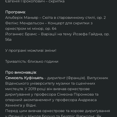
Євгенія Прокопович – скрипка
Програма:
Альберік Маньяр – Сюїта в старовинному стилі, ор. 2
Фелікс Мендельсон – Концерт для скрипки з 
оркестром мі мінор, ор. 64
Йоганнес Брамс – Варіації на тему Йозефа Гайдна, ор. 
56a
У програмі можливі зміни!
Тривалість: близько години
Про виконавців:
Семюель Куфіньяль
 – дириґент (Франція). Випускник 
Віденського університету музики та сценічних 
мистецтв. У 2019 році він вивчав оркестрове 
дириґування у професора Сімеона Піронкова та 
оперний акомпанемент у професора Андреаса 
Хеннінга у Відні.
Перед цим вивчав оркестрове та хорове дириґування 
у Франції у Ніколя Брошо та Беатріс Варкольє. Як 