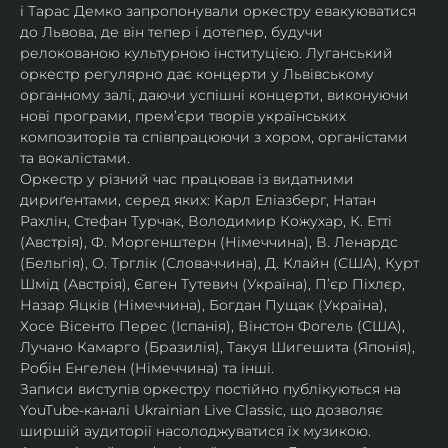
і Тарас Демко запропонували оркестру евакуюватися 
до Львова, де він тепер і дотепер, будучи 
релокованою культурною інституцією. Луганський 
оркестр регулярно дає концерти у Львівському 
органному залі, даючи успішні концерти, виконуючи 
нові програми, прем’єри творів українських 
композиторів та співпрацюючи з хором, органістами 
та вокалістами.
Оркестр у різний час працював із видатними 
дириґентами, серед яких: Карл Еліазберг, Натан 
Рахлін, Стефан Турчак, Володимир Кожухар, К. Етті 
(Австрія), Ф. Моргенштерн (Німеччина), В. Ленардс 
(Бельгія), О. Трглік (Словаччина), Д. Клайн (США), Курт 
Шмід (Австрія), Євген Тутевич (Україна), П’єр Піхлєр, 
Назар Яцків (Німеччина), Богдан Пущак (Україна), 
Хосе Вісенто Перес (Іспанія), Вінстон Фогель (США), 
Лучано Камарго (Бразилія), Такуя Шигешита (Японія), 
Робін Енгелен (Німеччина) та інші.
Записи виступів оркестру постійно публікуються на 
YouTube-каналі Ukrainian Live Classic, що дозволяє 
ширшій аудиторії насолоджуватися їх музикою​.