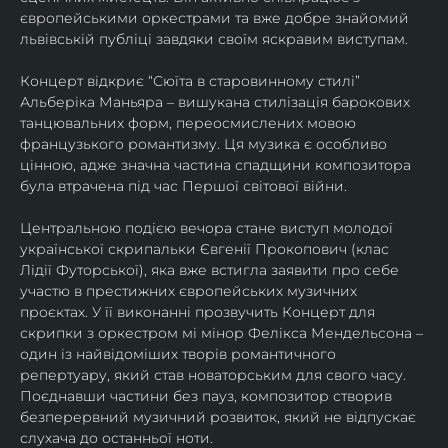
європейськими оркестрами та вже добре знайомий 
львівській публіці завдяки своїм яскравим виступам. 
Концерт відкриє “Сюїта в старовинному стилі” 
Альберіка Маньяра – вишукана стилізація барокових 
танцювальних форм, переосмислених мовою 
французького романтизму. Ця музика є особливо 
цінною, адже значна частина спадщини композитора 
була втрачена під час Першої світової війни. 
Центральною подією вечора стане виступ молодої 
української скрипальки Євгенії Прокопович (клас 
Лідії Футорської), яка вже встигла заявити про себе 
участю в престижних європейських музичних 
проєктах. У її виконанні прозвучить Концерт для 
скрипки з оркестром мі мінор Фелікса Мендельсона – 
один із найвідоміших творів романтичного 
репертуару, який став новаторським для свого часу. 
Поєднавши частини без пауз, композитор створив 
безперервний музичний розвиток, який не відпускає 
слухача до останньої ноти. 