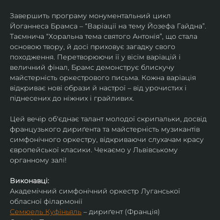
Завершить програму монументальний цикл 
Йоганнеса Брамса – “Варіації на тему Йозефа Гайдна”. 
Таємнича “Хоральна тема святого Антонія”, що стала 
основою твору, й досі приховує загадку свого 
походження. Перетворюючи її у вісім варіацій і 
величний фінал, Брамс демонструє блискучу 
майстерність оркестрового письма. Кожна варіація 
відкриває нові образи й настрої – від урочистих і 
піднесених до ніжних і грайливих. 
Цей вечір об'єднає талант молодої скрипальки, досвід 
французького дириґента та майстерність музикантів 
симфонічного оркестру, відкриваючи слухачам красу 
європейської класики. Чекаємо у Львівському 
органному залі!
Виконавці:
Академічний симфонічний оркестр Луганської 
обласної філармонії
Семюель Куфіньяль
 – дириґент (Франція)