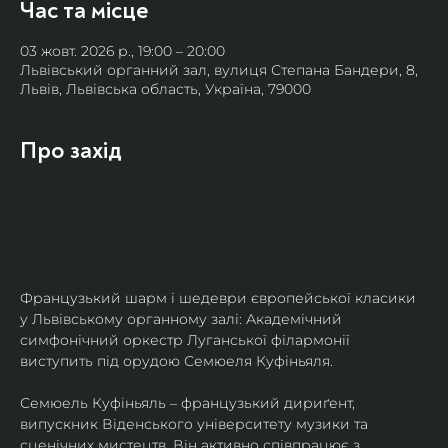
Час та місце
03 жовт. 2026 р., 19:00 – 20:00
Львівський органний зал, вулиця Степана Бандери, 8,
Львів, Львівська область, Україна, 79000
Про захід
Французький шарм і шедеври європейської класики 
у Львівському органному залі: Академічний 
симфонічний оркестр Луганської філармонії 
виступить під орудою Семюеля Куфіньяля.
Семюель Куфіньяль – французький дириґент, 
випускник Віденського університету музики та 
сценічних мистецтв. Він активно співпрацює з 