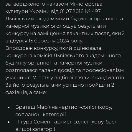
затвердженого наказом Міністерства 
культури України від 01.07.2016 № 497, 
Львівський академічний будинок органної та 
камерної музики оголошує результати 
конкурсу на заміщення вакантних посад, який 
відбувся 15 березня 2024 року.
Впродовж конкурсу, який оцінювала 
конкурсна комісія Львівського академічного 
будинку органної та камерної музики 
розглядався талант, досвід та професіоналізм 
учасників. Участь у відборі взяли 2 кандидатів. 
За його результатами успішно пройшли 2 
фахівців, а саме:
Браташ Мар’яна - артист-соліст (хору, 
сопрано) І категорії
Пігура Семен - артист-соліст (хору, бас) 
вищої категорії 