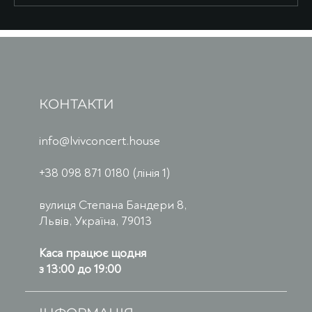
КОНТАКТИ
info@lvivconcert.house
+38 098 871 0180 (лінія 1)
вулиця Степана Бандери 8,
Львів, Україна, 79013
Каса працює щодня
з 13:00 до 19:00