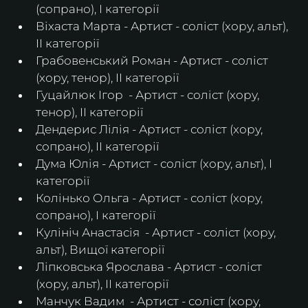
(сопрано), І категорії
Віхаста Марта - Артист - соліст (хору, альт), 
ІІ категорії
Грабовенський Роман - Артист - соліст 
(хору, тенор), ІІ категорії
Гуцайлюк Ігор  - Артист - соліст (хору, 
тенор), ІІ категорії
Дендерис Лілія - Артист - соліст (хору, 
сопрано), ІІ категорії
Дума Юлія - Артист - соліст (хору, альт), І 
категорії
Колінько Ольга - Артист - соліст (хору, 
сопрано), І категорії
Кулініч Анастасія  - Артист - соліст (хору, 
альт), Вищої категорії
Ліпковська Ярослава - Артист - соліст 
(хору, альт), ІI категорії
Манчук Вадим  - Артист - соліст (хору, 