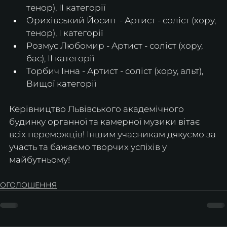
тенор), ІІ категорії
Орихівський Йосип  - Артист - соліст (хору, 
тенор), І категорії
Розмус Любомир - Артист - соліст (хору, 
бас), ІІ категорії
Торбич Інна - Артист - соліст (хору, альт), 
Вищої категорії
Керівництво Львівського академічного 
будинку органної та камерної музики вітає 
всіх переможців! Іншим учасникам дякуємо за 
участь та бажаємо творчих успіхів у 
майбутньому!
ОГОЛОШЕННЯ