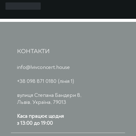
Вподобати
КОНТАКТИ
info@lvivconcert.house
+38 098 871 0180 (лінія 1)
вулиця Степана Бандери 8,
Львів, Україна, 79013
Каса працює щодня
з 13:00 до 19:00