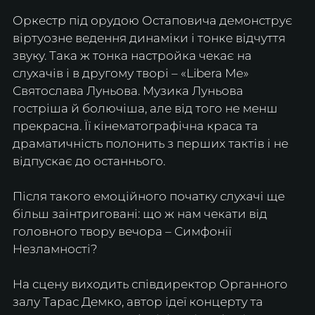
Оркестр під орудою Остаповича демонструє 
віртуозне ведення динаміки і тонке відчуття 
звуку. Така ж тонка настройка чекає на 
слухачів і в другому творі – «Libera Me» 
Святослава Луньова. Музика Луньова 
гостріша й болючіша, але від того не менш 
прекрасна. Її кінематографічна краса та 
драматичність полонить з перших тактів і не 
відпускає до останнього.
Після такого емоційного початку слухачі ще 
більш заінтриговані: що ж нам чекати від 
головного твору вечора – Симфонії 
Незламності?
На сцену виходить співдиректор Органного 
залу Тарас Демко, автор ідеї концерту та 