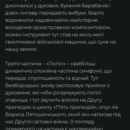
дисонанси у духових, бухання барабанів і 
дзвін литавр передають вибухи. Варто 
відзначити надзвичайно майстерне 
володіння оркестровкою композитором, 
кожен інструмент тут став на якісь миті 
гвинтиками військової машини, що суне на 
нашу землю.
Третя частина – «Попіл» – найбільш 
динамічно спокійна частина симфонії, що 
передає спустошеність та відчай. Тут 
Безбородько знову застосовує прийом з 
духовими, які ніби роздмухують попіл 
згарища. І тут звучить алюзія на Другу 
прелюдію з циклу «П'ять прелюдій», опус 44 
Бориса Лятошинського, який він написав під 
час Другої світової війни. З погляду 
драматургії ця частина є надзвичайно 