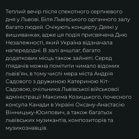
Теплий вечір після спекотного серпневого 
дня у Львові. Біля Львівського органного залу 
багато людей. Очікують концерту. Деякі у 
вишиванках, адже ця подія присвячена Дню 
Незалежності, який Україна відзначала 
напередодні. В залі аншлаг, багато 
додаткових місць також зайняті. Серед 
глядачів можна помітити чимало відомих 
львівʼян, в тому числі мера міста Андрія 
Садового з дружиною Катериною Кіт-
Садовою, очільника Львівської військової 
адміністрації Максима Козицького, почесного 
консула Канади в Україні Оксану-Анастасію 
Вінницьку-Юсипович, а також багатьох 
львівських музикантів, композиторів та 
музикознавців.