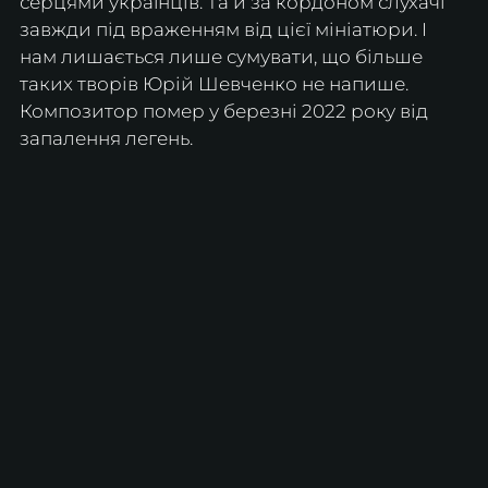
серцями українців. Та й за кордоном слухачі 
завжди під враженням від цієї мініатюри. І 
нам лишається лише сумувати, що більше 
таких творів Юрій Шевченко не напише. 
Композитор помер у березні 2022 року від 
запалення легень.