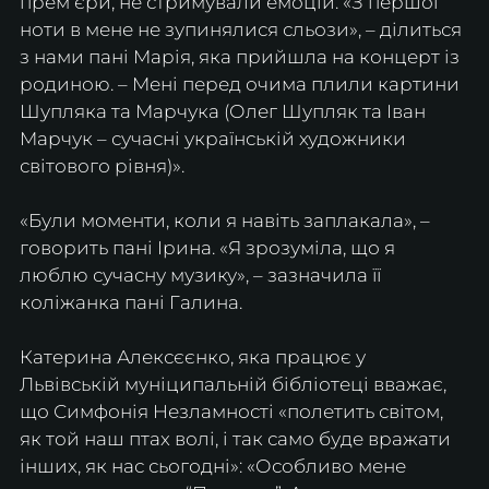
премʼєри, не стримували емоцій: «З першої 
ноти в мене не зупинялися сльози», – ділиться 
з нами пані Марія, яка прийшла на концерт із 
родиною. – Мені перед очима плили картини 
Шупляка та Марчука (Олег Шупляк та Іван 
Марчук – сучасні українській художники 
світового рівня)».
«Були моменти, коли я навіть заплакала», – 
говорить пані Ірина. «Я зрозуміла, що я 
люблю сучасну музику», – зазначила її 
коліжанка пані Галина.
Катерина Алексєєнко, яка працює у 
Львівській муніципальній бібліотеці вважає, 
що Симфонія Незламності «полетить світом, 
як той наш птах волі, і так само буде вражати 
інших, як нас сьогодні»: «Особливо мене 