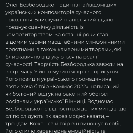
Олег Безбородько – один із найвідоміших 
українських композиторів сучасного 
покоління. Блискучий піаніст, який вдало 
поєднує сценічну діяльність із 
композиторством. За останні роки став 
відомим своїми масштабними симфонічними 
полотнами, а також камерними творами, які 
блискавично відгукуються на реалії 
сучасності. Творчість Безбородька завжди на 
вістрі часу. У його музиці яскраво присутня 
його позиція українського громадянина, 
взяти хоча б твір «Коммос 2022», написаний 
як болючий відгук на ракетний обстріл 
росіянами української Вінниці. Водночас 
Безбородько не відноситься до тих митців, що 
сліпо слідують, як зараз модно казати, – 
трендам. Кожен свій твір він виношує в собі, 
його стилю характерна емоційність та 