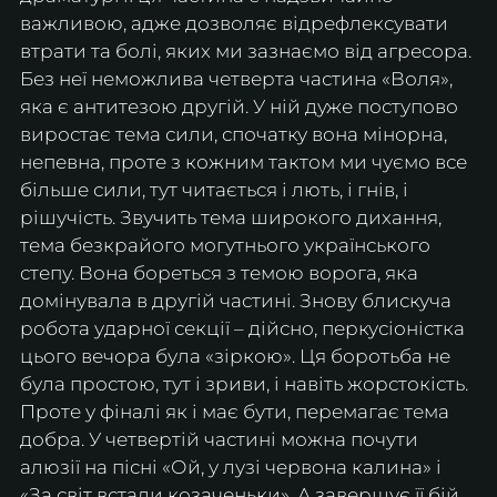
важливою, адже дозволяє відрефлексувати 
втрати та болі, яких ми зазнаємо від агресора. 
Без неї неможлива четверта частина «Воля», 
яка є антитезою другій. У ній дуже поступово 
виростає тема сили, спочатку вона мінорна, 
непевна, проте з кожним тактом ми чуємо все 
більше сили, тут читається і лють, і гнів, і 
рішучість. Звучить тема широкого дихання, 
тема безкрайого могутнього українського 
степу. Вона бореться з темою ворога, яка 
домінувала в другій частині. Знову блискуча 
робота ударної секції – дійсно, перкусіоністка 
цього вечора була «зіркою». Ця боротьба не 
була простою, тут і зриви, і навіть жорстокість. 
Проте у фіналі як і має бути, перемагає тема 
добра. У четвертій частині можна почути 
алюзії на пісні «Ой, у лузі червона калина» і 
«За світ встали козаченьки». А завершує її бій 