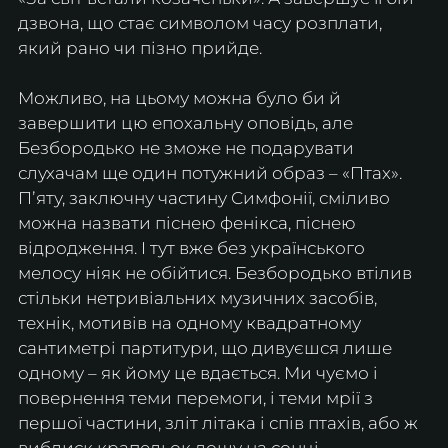
дзвона, що стає символом часу розплати, 
який рано чи пізно прийде.
Можливо, на цьому можна було би й 
завершити цю епохальну оповідь, але 
Безбородько не зможе не подарувати 
слухачам ще один потужний образ – «Птах». 
Пʼяту, заключну частину Симфонії, сміливо 
можна назвати піснею фенікса, піснею 
відродження. І тут вже без українського 
мелосу ніяк не обійтися. Безбородько втілив 
стільки нетривіальних музичних засобів, 
технік, мотивів на одному квадратному 
сантиметрі партитури, що дивуєшся лише 
одному – як йому це вдається. Ми чуємо і 
повернення теми перемоги, і теми мрії з 
першої частини, зліт літака і спів птахів, або ж 
виблиск крапельок дощу на сонці. 