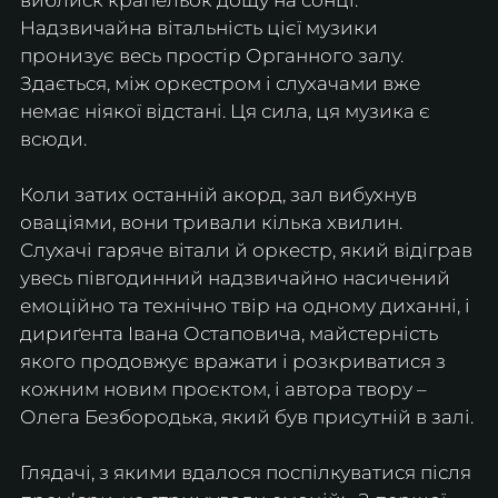
Надзвичайна вітальність цієї музики 
пронизує весь простір Органного залу. 
Здається, між оркестром і слухачами вже 
немає ніякої відстані. Ця сила, ця музика є 
всюди.
Коли затих останній акорд, зал вибухнув 
оваціями, вони тривали кілька хвилин. 
Слухачі гаряче вітали й оркестр, який відіграв 
увесь півгодинний надзвичайно насичений 
емоційно та технічно твір на одному диханні, і 
дириґента Івана Остаповича, майстерність 
якого продовжує вражати і розкриватися з 
кожним новим проєктом, і автора твору – 
Олега Безбородька, який був присутній в залі.
Глядачі, з якими вдалося поспілкуватися після 