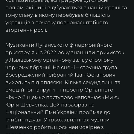
композиторами, всі три дуже суголосні 
подіям, які нині відбуваються в нашій країні та 
тому стану, в якому перебуває більшість 
українців з початку повномасштабного 
вторгення росії.
Музиканти Луганського філармонійного 
оркестру, які з 2022 року знайшли прихисток 
у Львівському органному залі, у строгому 
чорному вбранні. На сцені – струнна група. 
Зосереджений і зібраний Іван Остапович 
виходить під оплески. Кілька секунд тиші та 
емоційної напруги – і простір Органного 
ніжно й щемко поступово наповнює «Ми є» 
Юрія Шевченка. Цей парафраз на 
Національний Гімн України проймає до 
глибини душі. У трьох хвилинах музики 
Шевченко робить щось неймовірне з 