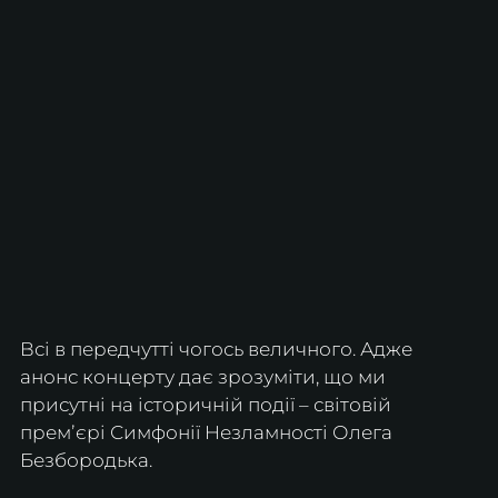
Всі в передчутті чогось величного. Адже 
анонс концерту дає зрозуміти, що ми 
присутні на історичній події – світовій 
премʼєрі Симфонії Незламності Олега 
Безбородька.