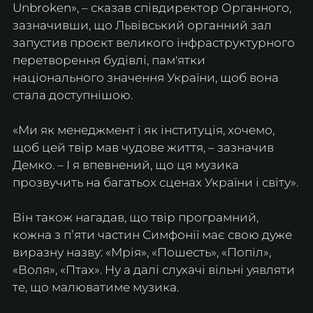
Unbroken», – сказав співдиректор Органного, 
зазначивши, що Львівський органний зал 
запустив проєкт великого інфраструктурного 
перетворення будівлі, пам'ятки 
національного значення України, щоб вона 
стала доступнішою.
«Ми як менеджмент і як інституція, хочемо, 
щоб цей твір мав чудове життя, – зазначив 
Демко. – І я впевнений, що ця музика 
прозвучить на багатьох сценах України і світу».
Він також нагадав, що твір програмний, 
кожна з пʼяти частин Симфонії має свою дуже 
виразну назву: «Мрія», «Пошесть», «Попіл», 
«Воля», «Птах». Ну а далі слухачі вільні уявляти 
те, що малюватиме музика.