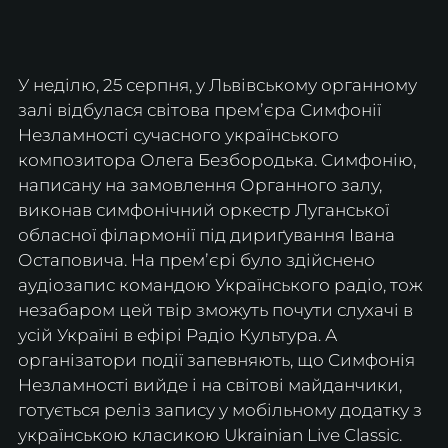
У неділю, 25 серпня, у Львівському органному 
залі відбулася світова премʼєра Симфонії 
Незламності сучасного українського 
композитора Олега Безбородька. Симфонію, 
написану на замовлення Органного залу, 
виконав симфонічний оркестр Луганської 
обласної філармонії під дириґування Івана 
Остаповича. На премʼєрі було здійснено 
аудіозапис командою Українського радіо, тож 
незабаром цей твір зможуть почути слухачі в 
усій Україні в ефірі Радіо Культура. А 
організатори події запевняють, що Симфонія 
Незламності вийде і на світові майданчики, 
готується реліз запису у мобільному додатку з 
українською класикою Ukrainian Live Classic.