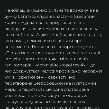
Найбільш емоційно сильна та вражаюча на 
думку багатьох слухачів частина («місцями 
ходили мурахи по шкірі», – зазначали 
відвідувачі опісля). Найбільш неоднозначна, 
але необхідна. Адже не зобразивши зла, того, 
що ламає, неможливо говорити про 
незламність. Написана в авторському ритмі 
«Люто і мерзотно» ця частина починається зі 
страхітливих акордів, які імітують політ 
гелікоптерів і наступ військової техніки, до 
них доєднується мелодія російської народної 
«Ах ви сєні моі сєні», саркастично 
перетворена Безбородьком на мілітарний 
марш. Вгадується і ще одна спотворена 
російська пісня «Во саду лі в огородє». 
Поступово музика все більше шаленіє, 
відчайдушне ритенуто струнних, неприкриті 