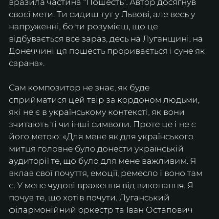
вразила частина “Пошесть”. Автор досягнув 
своєї мети. Ти сидиш тут у Львові, але весь у 
напруженні, бо ти розумієш, що це 
відбувається все зараз, десь на Луганщині, на 
Донеччині ця пошесть проривається і суне як 
сарана».
Сам композитор не знає, як буде 
сприйматися цей твір за кордоном людьми, 
які не є в українському контексті, як вони 
зчитають ті чи інші символи. Проте це і не є 
його метою: «Для мене як для українського 
митця головне було донести українській 
аудиторії те, що було для мене важливим. Я 
вклав свої почуття, емоції, ремесло і воно там 
є. У мене чудові враження від виконання. Я 
почув те, що хотів почути. Луганський 
філармонійний оркестр та Іван Остапович 