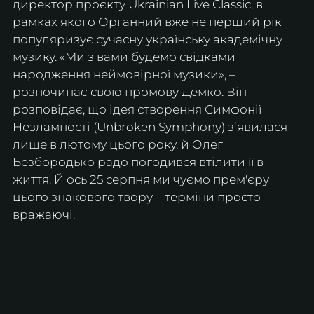
директор проєкту Ukrainian Live Classic, в 
рамках якого Органний вже не перший рік 
популяризує сучасну українську академічну 
музику. «Ми з вами будемо свідками 
народження неймовірної музики», – 
розпочинає свою промову Демко. Він 
розповідає, що ідея створення Симфонії 
Незламності (Unbroken Symphony) зʼявилася 
лише в лютому цього року, й Олег 
Безбородько радо погодився втілити її в 
життя. Й ось 25 серпня ми чуємо прем'єру 
цього знакового твору – терміни просто 
вражаючі.