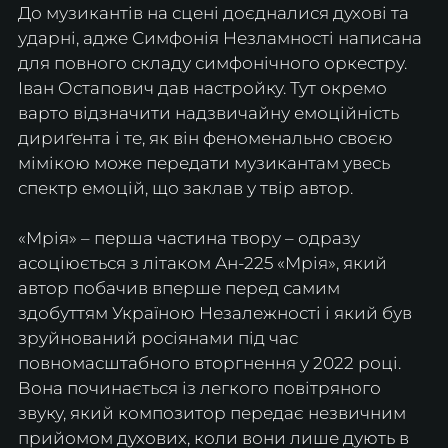
До музикантів на сцені доєдналися духові та 
ударні, адже Симфонія Незламності написана 
для повного складу симфонічного оркестру. 
Іван Остапович дав настройку. Тут окремо 
варто відзначити надзвичайну емоційність 
дириґента і те, як він феноменально своєю 
мімікою може передати музикантам увесь 
спектр емоцій, що заклав у твір автор.
«Мрія» – перша частина твору – одразу 
асоціюється з літаком Ан-225 «Мрія», який 
автор побачив вперше перед самим 
здобуттям Україною Незалежності і який був 
зруйнований росіянами під час 
повномасштабного вторгнення у 2022 році. 
Вона починається із легкого повітряного 
звуку, який композитор передає незвичним 
прийомом духових, коли вони лише дують в 