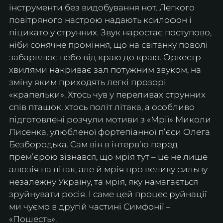
інструменти без видобування нот. Легкого 
повітряного настрою надають ксилофон і 
піцикато у струнних. Звук наростає поступово, 
ніби сонячне проміння, що на світанку поволі 
забарвлює небо від краю до краю. Оркестр 
хвилями накриває зал потужним звуком, на 
зміну яким приходять легкі прозорі 
«крапельки». Хтось чув у переливах струнних 
спів пташок, хтось політ літака, а особливо 
підготовлені розчули мотиви з «Мрії» Миколи 
Лисенка, улюбленої фортепіанної пʼєси Олега 
Безбородька. Сам він в інтервʼю перед 
премʼєрою зізнався, що мрія тут – це не лише 
алюзія на літак, але й мрія про велику сильну 
незалежну Україну, та мрія, яку намагається 
зруйнувати росія. І саме цей процес руйнації 
ми чуємо в другій частині Симфонії – 
«Пошесть».