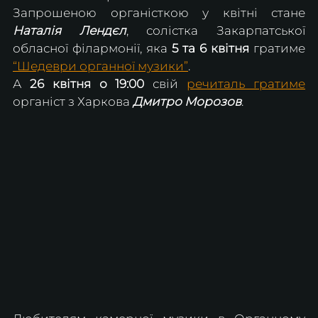
Запрошеною органісткою у квітні стане 
Наталія Лендєл
, солістка Закарпатської 
обласної філармонії, яка
 5 та 6 квітня
 гратиме 
“Шедеври органної музики”
.
А 
26 квітня о 19:00
 свій 
речиталь гратиме
органіст з Харкова
 Дмитро Морозов
.