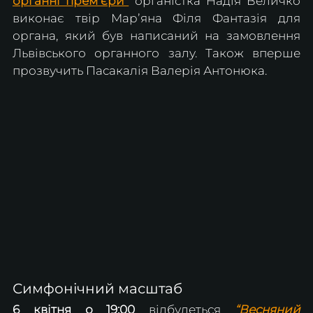
органні премʼєри”
органістка Надія Величко 
виконає твір Марʼяна Філя Фантазія для 
органа, який був написаний на замовлення 
Львівського органного залу. Також вперше 
прозвучить Пасакалія Валерія Антонюка.
Симфонічний масштаб
6 квітня о 19:00
 відбудеться 
“Весняний 