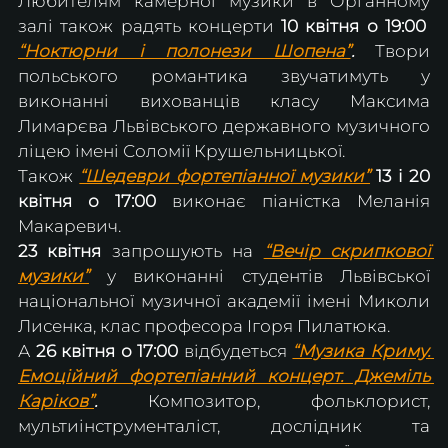
Любителям камерної музики в Органному 
залі також радять концерти 
10 квітня о 19:00  
“Ноктюрни і полонези Шопена”
.
 Твори 
польського романтика звучатимуть у 
виконанні вихованців класу Максима 
Лимарєва Львівського державного музичного 
ліцею імені Соломії Крушельницької.
Також 
“Шедеври фортепіанної музики”
13 і 20 
квітня о 17:00
 виконає піаністка Меланія 
Макаревич.
23 квітня 
запрошують на 
“Вечір скрипкової 
музики”
 у виконанні студентів Львівської 
національної музичної академії імені Миколи 
Лисенка, клас професора Ігоря Пилатюка.
А 
26 квітня о 17:00
 відбудеться 
“Музика Криму. 
Емоційний фортепіанний концерт. Джеміль 
Каріков”
. 
Композитор, фольклорист, 
мультиінструменталіст, дослідник та 