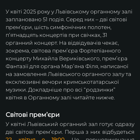
У квіті 2025 року у Львівському органному залі 
заплановано 51 подія. Серед них – дві світові 
премʼєри, шість симфонічних полотен, 
пʼятнадцять концертів при свічках, 31 
органний концерт. На відвідувачів чекає, 
зокрема, світова премʼєра Фортепіанного 
концерту Михайла Вериківського, премʼєра 
Фантазії для органа Марʼяна Філя, написаної 
на замовлення Львівського органного залу та 
ексклюзивні вечори кримськотатарської 
музики. Докладніше про всі “родзинки” 
квітня в Органному залі читайте нижче.
Світові премʼєри
У квітні Львівський органний зал готує одразу 
дві світові премʼєри. Перша з них відбудеться 
22 квітня о 19:00
. Це першовиконання 