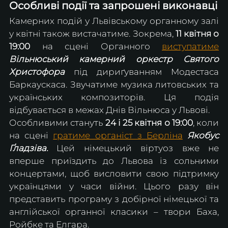
Особливі події та запрошені виконавці
Камерних подій у Львівському органному залі 
у квітні також вистачатиме. Зокрема, 
11 квітня о 
19:00
 на сцені Органного 
виступатиме
Вільнюський камерний оркестр Святого 
Христофора
 під дириґуванням Модестаса 
Баркаускаса. Звучатиме музика литовських та 
українських композиторів. Ця подія 
відбувається в межах Днів Вільнюса у Львові.
Особливими стануть 
24 і 25 квітня о 19:00
, коли 
на сцені 
гратиме органіст з Берліна
Якобус 
Ґладзіва. 
Цей німецький віртуоз вже не 
вперше приїздить до Львова із сольними 
концертами, щоб висловити свою підтримку 
українцями у часи війни. Цього разу він 
представить програму з добірної німецької та 
англійської органної класики – твори Баха, 
Ройбке та Елгара.