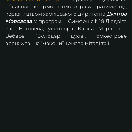
обласної філармонії цього разу гратиме під 
керівництвом харківського дириґента 
Дмитра 
Морозова
. У програмі – Симфонія №8 Людвіга 
ван Бетовена, увертюра Карла Марії фон 
Вебера “Володар духів", оркестрове 
аранжування “Чакони” Томазо Віталі та ін.