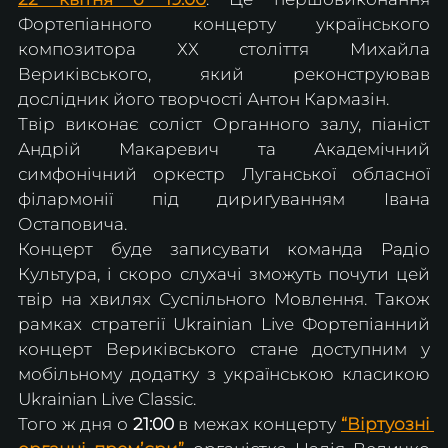
Фортепіанного концерту українського 
композитора ХХ століття Михайла 
Вериківського, який реконструював 
дослідник його творчості Антон Кармазін.
Твір виконає соліст Органного залу, піаніст 
Андрій Макаревич та Академічний 
симфонічний оркестр Луганської обласної 
філармонії під дириґуванням Івана 
Остаповича.
Концерт буде записувати команда Радіо 
Культура, і скоро слухачі зможуть почути цей 
твір на хвилях Суспільного Мовлення. Також 
рамках стратегії Ukrainian Live Фортепіанний 
концерт Вериківського стане доступним у 
мобільному додатку з українською класикою 
Ukrainian Live Classic.
Того ж дня о 
21:00
 в межах концерту 
“Віртуозні 