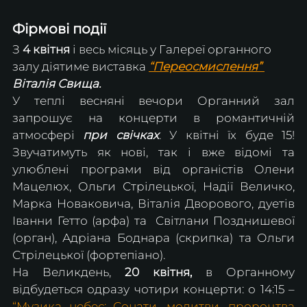
Фірмові події
З 
4 квітня
 і весь місяць у Галереї органного 
залу діятиме виставка 
“Переосмислення” 
Віталія Свища.
У теплі весняні вечори Органний зал 
запрошує на концерти в романтичній 
атмосфері 
при свічках
. У квітні їх буде 15! 
Звучатимуть як нові, так і вже відомі та 
улюблені програми від органістів Олени 
Мацелюх, Ольги Стрілецької, Надії Величко, 
Марка Новаковича, Віталія Дворового, дуетів 
Іванни Гетто (арфа) та  Світлани Позднишевої 
(орган), Адріана Боднара (скрипка) та Ольги 
Стрілецької (фортепіано).
На Великдень, 
20 квітня,
 в Органному 
відбудеться одразу чотири концерти: о 14:15 – 
“Музика небес: Сонати, молитви, пророцтва 