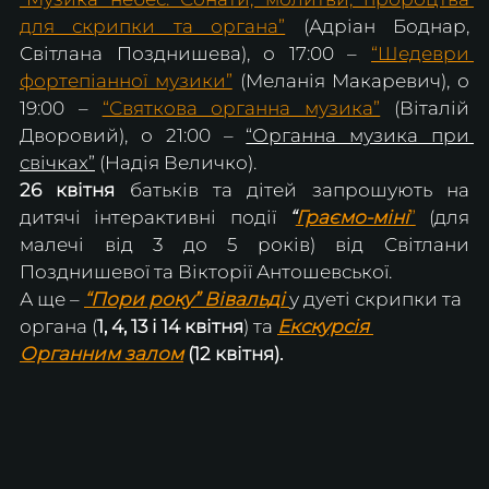
для скрипки та органа”
 (Адріан Боднар, 
Світлана Позднишева), о 17:00 – 
“Шедеври 
фортепіанної музики”
(Меланія Макаревич), о 
19:00 – 
“Святкова органна музика”
 (Віталій 
Дворовий), о 21:00 – 
“Органна музика при 
свічках”
 (Надія Величко).
26 квітня 
батьків та дітей запрошують на 
дитячі інтерактивні події
 “
Граємо-міні
”
 (для 
малечі від 3 до 5 років) від Світлани 
Позднишевої та Вікторії Антошевської.
А ще – 
“Пори року” Вівальді 
у дуеті скрипки та 
органа (
1, 4, 13 і 14 квітня
) та 
Екскурсія 
Органним залом
 (12 квітня).