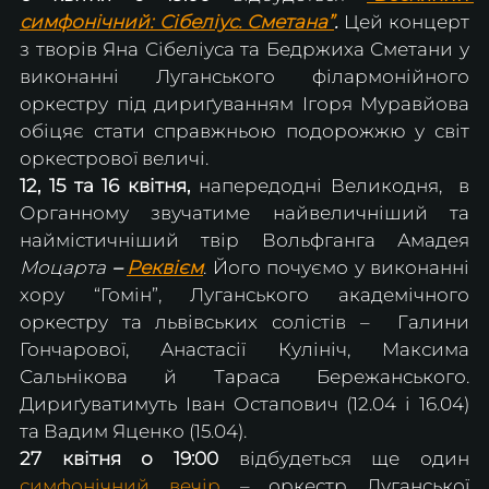
симфонічний: Сібеліус. Сметана”
.
 Цей концерт 
з творів Яна Сібеліуса та Бедржиха Сметани у 
виконанні Луганського філармонійного 
оркестру під дириґуванням Ігоря Муравйова 
обіцяє стати справжньою подорожжю у світ 
оркестрової величі.
12, 15 та 16 квітня, 
напередодні Великодня,
 в 
Органному звучатиме найвеличніший та 
наймістичніший твір Вольфганга Амадея 
Моцарта
 – 
Реквієм
. Його почуємо у виконанні 
хору “Гомін”, Луганського академічного 
оркестру та львівських солістів –  Галини 
Гончарової, Анастасії Кулініч, Максима 
Сальнікова й Тараса Бережанського. 
Дириґуватимуть Іван Остапович (12.04 і 16.04) 
та Вадим Яценко (15.04).
27 квітня о 19:00 
відбудеться ще один 
симфонічний вечір
 – оркестр Луганської 