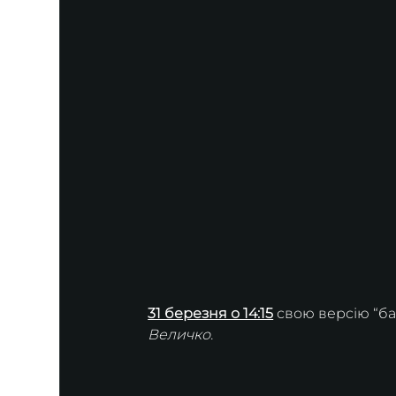
31 березня о 14:15
свою версію “бах
Величко.