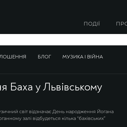
ПОДІЇ
ПР
ОЛОШЕННЯ
БЛОГ
МУЗИКА І ВІЙНА
я Баха у Львівському
узичний світ відзначає День народження Йогана 
ганному залі відбудеться кілька “бахівських” 