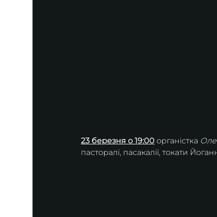
23 березня о 19:00
 органістка 
Оле
пасторалі, пасакалії, токати Йога