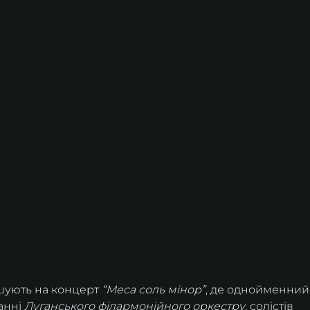
шують на концерт 
“Меса соль мінор”
, де однойменний
анні 
Луганського філармонійного оркестру
, солістів 