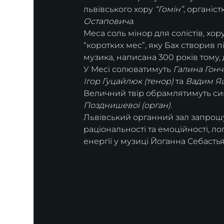
львівського хору 
“Гомін”
, органіс
Остаповича
.
Меса соль мінор для солістів, хору
“коротких мес”, яку Бах створив п
музика, написана 300 років тому, 
У Месі солюватимуть 
Галина Гонча
Ігор Гуцайлюк (тенор) 
та
 Вадим Яц
Величний твір обрамлятимуть симф
Позднишевої (орган).
Львівський органний зал запрош
раціональності та емоційності, ло
енергії у музиці Йоганна Себастья