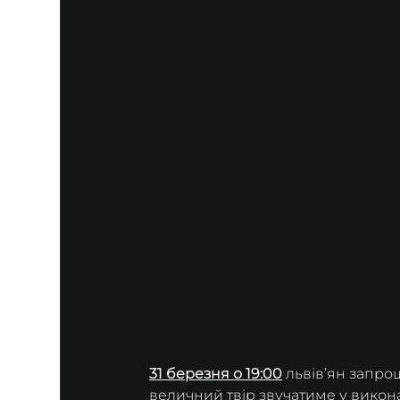
31 березня о 19:00
 львівʼян запро
величний твір звучатиме у викон