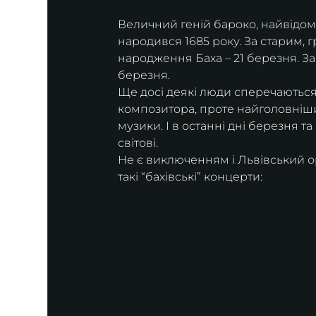
Величний геній бароко, найвідом
народився 1685 року. За старим, г
народження Баха – 21 березня. За
березня.
Ще досі деякі люди сперечаютьс
композитора, проте найголовніши
музики. І в останні дні березня т
світові.
Не є виключенням і Львівський о
такі “бахівські” концерти: