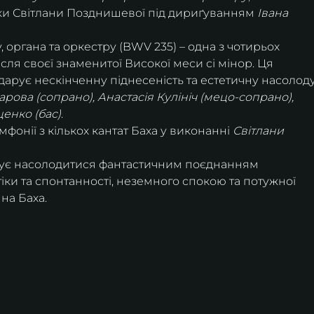
тки Світлани Позднишевої під дириґуванням
 Івана 
, органа та оркестру (BWV 235) – одна з чотирьох 
ісля своєї знаменитої Високої меси сі мінор. Ця 
дарує нескінченну піднесеність та естетичну насолоду
рова (сопрано), Анастасія Кулініч (мецо-сопрано), 
енко (бас)
.
онії з кількох кантат Баха у виконанні 
Світлани 
ує насолодитися фантастичним поєднанням 
гіки та спонтанності, неземного спокою та потужної 
на Баха.