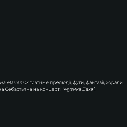
на Мацелюх
 гратиме прелюдії, фуги, фантазії, хорали, 
нна Себастьяна на концерті 
“Музика Баха”.