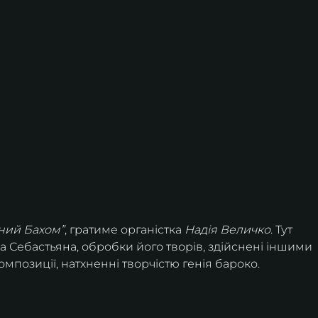
нний Бахом”
, гратиме органістка 
Надія Величко
. Тут 
 Себастьяна, обробки його творів, здійснені іншими 
омпозиції, натхненні творчістю генія бароко.