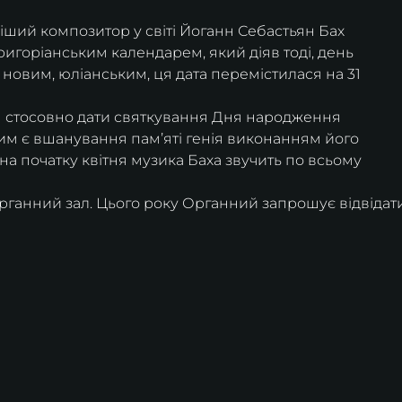
іший композитор у світі Йоганн Себастьян Бах 
ригоріанським календарем, який діяв тоді, день 
 новим, юліанським, ця дата перемістилася на 31 
я стосовно дати святкування Дня народження 
м є вшанування памʼяті генія виконанням його 
а на початку квітня музика Баха звучить по всьому 
рганний зал. Цього року Органний запрошує відвідат