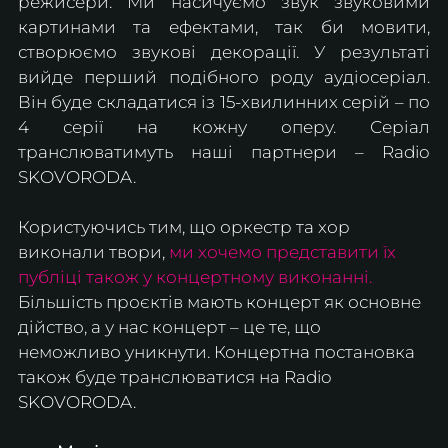
режисери. Ми насичуємо звук звуковими 
картинами та ефектами, так би мовити, 
створюємо звукові декорації. У результаті 
вийде перший подібного роду аудіосеріал. 
Він буде складатися із 15-хвилинних серій – по 
4 серії на кожну оперу. Серіал 
транслюватимуть наші партнери – Radio 
SKOVORODA.
Користуючись тим, що оркестр та хор 
виконали твори, 
ми хочемо представити їх  
публіці також у концертному виконанні.
Більшість проєктів мають концерт як основне 
дійство, а у нас концерт – це те, що 
неможливо уникнути. Концертна постановка 
також буде транслюватися на Radio 
SKOVORODA. 