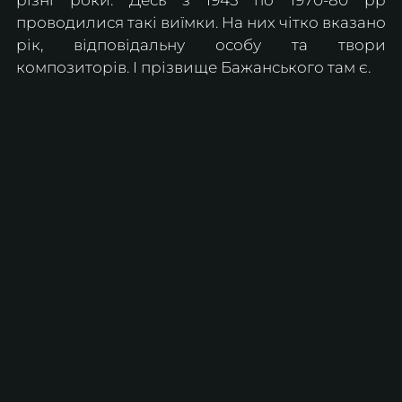
різні роки. Десь з 1945 по 1970-80 рр 
проводилися такі виїмки. На них чітко вказано 
рік, відповідальну особу та твори 
композиторів. І прізвище Бажанського там є.