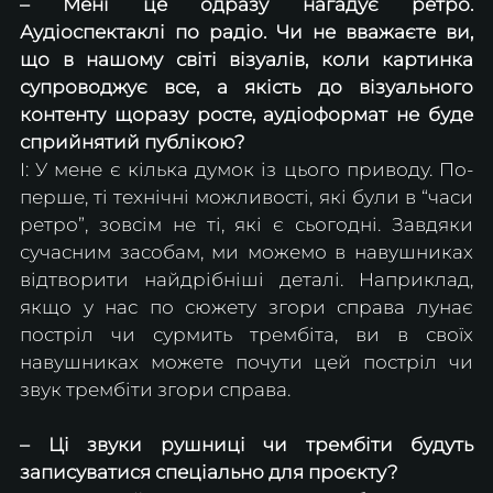
– Мені це одразу нагадує ретро. 
Аудіоспектаклі по радіо. Чи не вважаєте ви, 
що в нашому світі візуалів, коли картинка 
супроводжує все, а якість до візуального 
контенту щоразу росте, аудіоформат не буде 
сприйнятий публікою?
І: У мене є кілька думок із цього приводу. По-
перше, ті технічні можливості, які були в “часи 
ретро”, зовсім не ті, які є сьогодні. Завдяки 
сучасним засобам, ми можемо в навушниках 
відтворити найдрібніші деталі. Наприклад, 
якщо у нас по сюжету згори справа лунає 
постріл чи сурмить трембіта, ви в своїх 
навушниках можете почути цей постріл чи 
звук трембіти згори справа.
– Ці звуки рушниці чи трембіти будуть 
записуватися спеціально для проєкту?