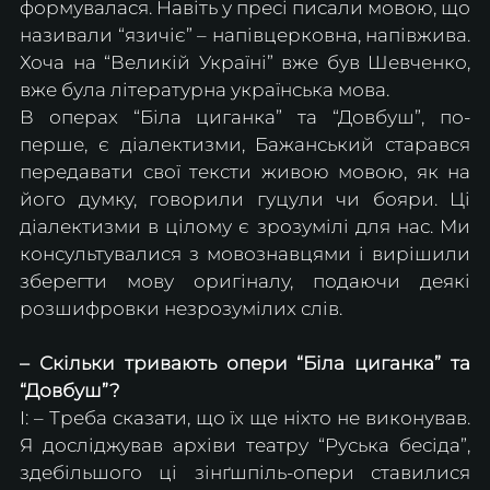
формувалася. Навіть у пресі писали мовою, що 
називали “язичіє” – напівцерковна, напівжива. 
Хоча на “Великій Україні” вже був Шевченко, 
вже була літературна українська мова.
В операх “Біла циганка” та “Довбуш”, по-
перше, є діалектизми, Бажанський старався 
передавати свої тексти живою мовою, як на 
його думку, говорили гуцули чи бояри. Ці 
діалектизми в цілому є зрозумілі для нас. Ми 
консультувалися з мовознавцями і вирішили 
зберегти мову оригіналу, подаючи деякі 
розшифровки незрозумілих слів.
– Скільки тривають опери “Біла циганка” та 
“Довбуш”?
І: – Треба сказати, що їх ще ніхто не виконував. 
Я досліджував архіви театру “Руська бесіда”, 
здебільшого ці зінґшпіль-опери ставилися 