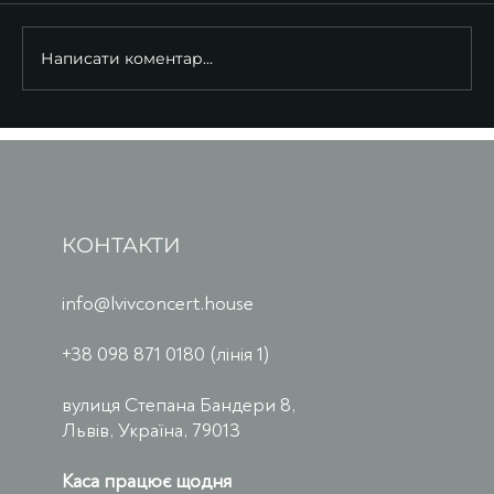
Написати коментар...
КОНТАКТИ
info@lvivconcert.house
+38 098 871 0180 (лінія 1)
вулиця Степана Бандери 8,
Львів, Україна, 79013
Каса працює щодня