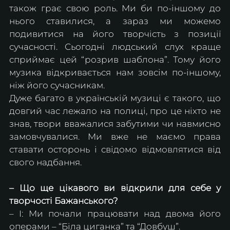
також грає свою роль. Ми би по-іншому до 
нього ставилися, а зараз ми можемо 
подивитися на його творчість з позиції 
сучасності. Сьогодні людський слух краще 
сприймає цей “розрив шаблона”. Тому його 
музика відкривається нам зовсім по-іншому, 
ніж його сучасникам.
Дуже багато в українській музиці є такого, що 
довгий час лежало на полиці, про це ніхто не 
знав, твори вважалися забутими чи навмисно 
замовчувалися. Ми вже не маємо права 
ставати осторонь і свідомо відмовлятися від 
свого надбання. 
– Що ще цікавого ви відкрили для себе у 
творчості Бажанського?
– І: Ми почали працювати над двома його 
операми – “Біла циганка” та “Довбуш”. 