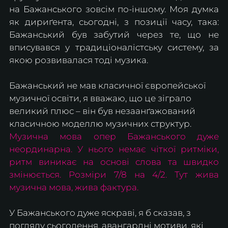
на Бажанського зовсім по-іншому. Моя думка 
як дириґента, сьогодні, з позиції часу, така: 
Бажанський був забутий через те, що не 
вписувався у традиціоналістську систему, за 
якою розвивалася тоді музика.
Бажанський не мав класичної європейської 
музичної освіти, я вважаю, що це зіграло 
великий плюс – він був незаанґажований 
класичною моделлю музичних структур.
Музична мова опер Бажанського дуже 
неординарна. У нього немає чіткої ритміки, 
ритм виникає на основі слова та швидко 
змінюється. Розміри 7/8 на 4/2. Тут жива 
музична мова, жива фактура.
У Бажанського дуже яскраві, я б сказав, з 
погляду сьогодення, авангардні мотиви, які 