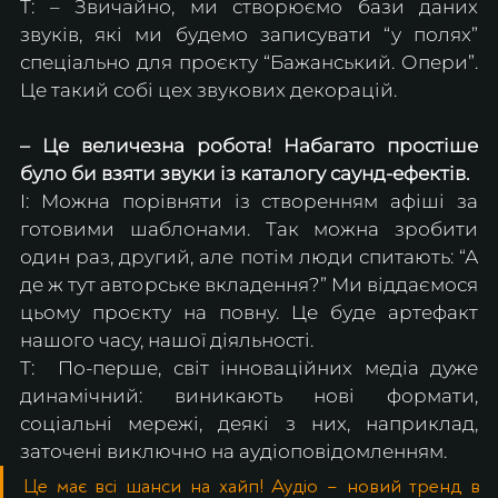
Т: – Звичайно, ми створюємо бази даних 
звуків, які ми будемо записувати “у полях” 
спеціально для проєкту “Бажанський. Опери”. 
Це такий собі цех звукових декорацій.
– Це величезна робота! Набагато простіше 
було би взяти звуки із каталогу саунд-ефектів. 
І: Можна порівняти із створенням афіші за 
готовими шаблонами. Так можна зробити 
один раз, другий, але потім люди спитають: “А 
де ж тут авторське вкладення?” Ми віддаємося 
цьому проєкту на повну. Це буде артефакт 
нашого часу, нашої діяльності.
Т:  По-перше, світ інноваційних медіа дуже 
динамічний: виникають нові формати, 
соціальні мережі, деякі з них, наприклад, 
заточені виключно на аудіоповідомленням. 
Це має всі шанси на хайп! Аудіо – новий тренд в 