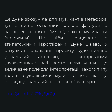
Це дуже зрозуміла для музикантів метафора: 
тут є лише основний каркас фактури, а 
наповнення, тобто “м’ясо”, мають музиканти 
“доложити”. Це ніби працювати з 
єгипетськими ієрогліфами. Дуже цікаво. У 
результаті реалізації проєкту буде видано 
унікальний артефакт, з авторськими  
зауваженнями, які варто відчитувати. Це 
величезне поле для інтерпретації. Такого типу 
творів в українській музиці я не знаю. Це 
справді унікальний пласт нашої культури.
https://youtu.be/hCJ1ujEgrQg