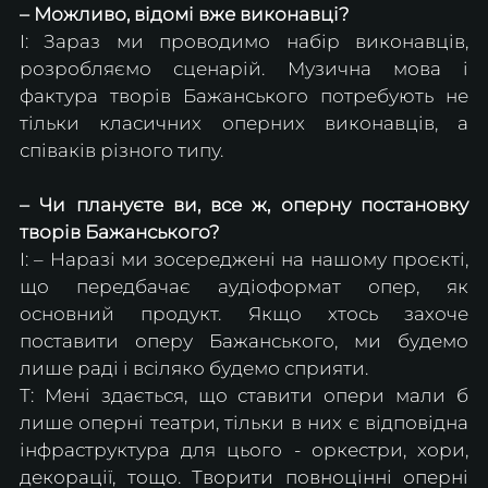
– Можливо, відомі вже виконавці?
І: Зараз ми проводимо набір виконавців, 
розробляємо сценарій. Музична мова і 
фактура творів Бажанського потребують не 
тільки класичних оперних виконавців, а 
співаків різного типу.
– Чи плануєте ви, все ж, оперну постановку 
творів Бажанського? 
І: – Наразі ми зосереджені на нашому проєкті, 
що передбачає аудіоформат опер, як 
основний продукт. Якщо хтось захоче 
поставити оперу Бажанського, ми будемо 
лише раді і всіляко будемо сприяти.
Т: Мені здається, що ставити опери мали б 
лише оперні театри, тільки в них є відповідна 
інфраструктура для цього - оркестри, хори, 
декорації, тощо. Творити повноцінні оперні 