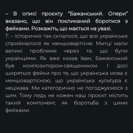
– В описі проєкту “Бажанський. Опери” 
вказано, що він покликаний боротися з 
фейками. Розкажіть, що мається на увазі.
Т: – Історично так склалося, що все українське 
сприймалося як меншовартісне. Митці мали 
великі проблеми через те, що були 
українцями. Як вже казав Іван, Бажанський 
був композитором-священиком. І досі 
ширяться фейки про те, що українська мова є 
меншовартісною, що українська культура є 
нецікава. Ми категорично не погоджуємося з 
цим. Тому ледь не кожен наш проєкт містить 
такий компонент, як боротьба з цими 
фейками.