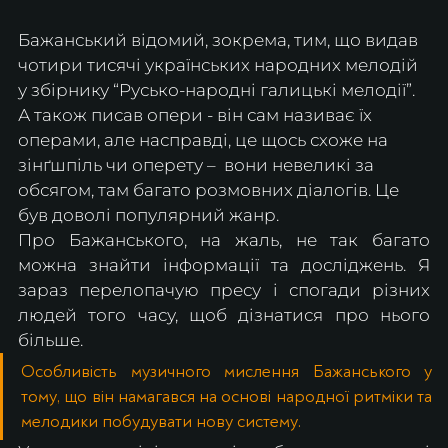
Бажанський відомий, зокрема, тим, що видав 
чотири тисячі українських народних мелодій 
у збірнику “Русько-народні галицькі мелодії”. 
А також писав опери - він сам називає їх 
операми, але насправді, це щось схоже на 
зінґшпіль чи оперету –  вони невеликі за 
обсягом, там багато розмовних діалогів. Це 
був доволі популярний жанр. 
Про Бажанського, на жаль, не так багато 
можна знайти інформації та досліджень. Я 
зараз перелопачую пресу і спогади різних 
людей того часу, щоб дізнатися про нього 
більше. 
Особливість музичного мислення Бажанського у 
тому, що він намагався на основі народної ритміки та 
мелодики побудувати нову систему. 