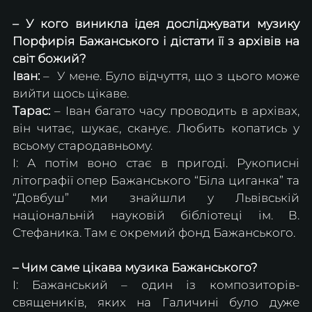
– У кого виникла ідея досліджувати музику 
Порфирія Бажанського і дістати її з архівів на 
світ божий?
Іван: 
–  У мене. Було відчуття, що з цього може 
вийти щось цікаве.
Тарас:
 – Іван багато часу проводить в архівах, 
він читає, шукає, сканує. Любить копатись у 
всьому стародавньому.
І: А потім воно стає в пригоді. Рукописні 
літографії опер Бажанського “Біла циганка” та 
“Довбуш” ми знайшли у Львівській 
національній науковій бібліотеці ім. В. 
Стефаника. Там є окремий фонд Бажанського.
– Чим саме цікава музика Бажанського?
І: Бажанський – один із композиторів-
священиків, яких на Галичині було дуже 