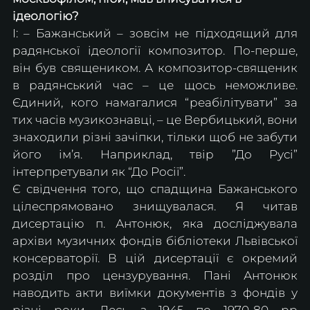
ідеологію?
І: – Бажанський – зовсім не підходящий для 
радянської ідеології композитор. По-перше, 
він був священиком. А композитор-священик 
в радянський час – це щось неможливе. 
Єдиний, кого намагалися “реабілітувати” за 
тих часів музикознавці, – це Вербицький, вони 
знаходили різні зачіпки, тільки щоб не забути 
його ім’я. Наприклад, твір ”До Русі” 
інтерпретували як “До Росії”.
Є свідчення того, що спадщина Бажанського 
цілеспрямовано знищувалася. Я читав 
дисертацію п. Антонюк, яка досліджувала 
архіви музичних фондів бібліотеки Львівської 
консерваторії. В цій дисертації є окремий 
розділ про цензурування. Пані Антонюк 
наводить акти виїмки документів з фондів у 