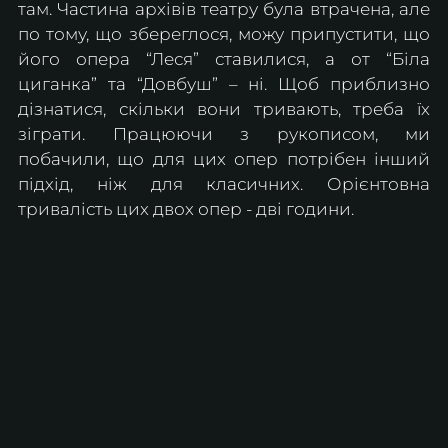
там. Частина архівів театру була втрачена, але 
по тому, що збереглося, можу припустити, що 
його опера “Леся” ставилися, а от “Біла 
циганка” та “Довбуш” – ні. Щоб приблизно 
дізнатися, скільки вони тривають, треба їх 
зіграти. Працюючи з рукописом, ми 
побачили, що для цих опер потрібен інший 
підхід, ніж для класичних. Орієнтовна 
тривалість цих двох опер - дві години.