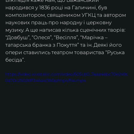
Вікіпедія каже нам, що Бажанський 
народився у 1836 році на Галичині, був 
композитором, священиком УГКЦ та автором 
наукових праць про народну і церковну 
музику. А ще написав кілька сценічних творів: 
“Довбуш”, “Олеся”, “Весілля”, “Марічка – 
татарська бранка з Покуття” та ін. Деякі його 
опери ставились театром товариства “Руська 
бесіда”. 
https://video.wixstatic.com/video/605cb0_7aaa4ebc70e249c
0a70c25026ff346a4/360p/mp4/file.mp4