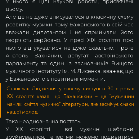
У нього є цілі наукові роботи, присвячені 
цьому. 
Але це не дуже вписувалося в класичну схему 
розвитку музики, тому Бажанського в свій час 
вважали дилетантом і не сприймали його 
творчість серйозно. У пресі ХІХ століття про 
нього відгукувалися не дуже схвально. Проте 
Анатоль Вахнянин, депутат австрійського 
парламенту та один із засновників Вищого 
музичного інституту ім. М. Лисенка, вважав, що 
у Бажанського є позитивні моменти. 
Станіслав Людкевич у своєму виступі в 30-х роках 
ХХ століття казав, що Бажанський – це “музичний 
маніяк, сміття музичної літератури, яке засмічує смаки 
нашої молоді”.
Така неоднозначна постать.
У ХХ столітті  всі музичні шаблони 
зруйнувалися. Тепер ми можемо подивитися 