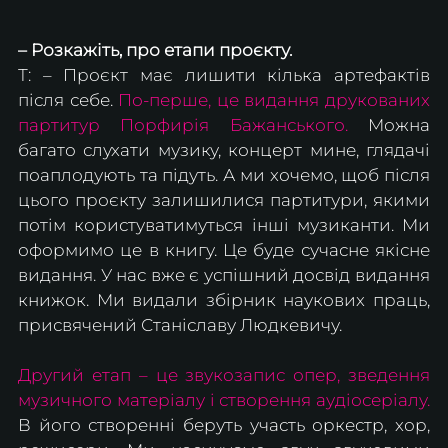
– Розкажіть, про етапи проєкту.
Т: – Проєкт має лишити кілька артефактів 
після себе. 
По-перше, це видання друкованих 
партитур Порфирія Бажанського.
 Можна 
багато слухати музику, концерт мине, глядачі 
поаплодують та підуть. А ми хочемо, щоб після 
цього проєкту залишилися партитури, якими 
потім користуватимуться інші музиканти. Ми 
оформимо це в книгу. Це буде сучасне якісне 
видання. У нас вже є успішний досвід видання 
книжок. Ми видали збірник наукових праць, 
присвячений Станіславу Людкевичу. 
Другий етап – це звукозапис опер, зведення 
музичного матеріалу і створення аудіосеріалу. 
В його створенні беруть участь оркестр, хор, 