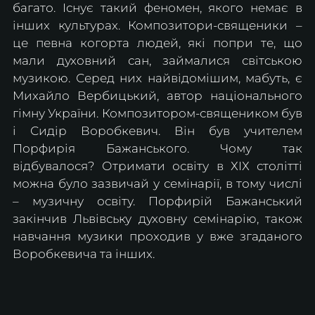
багато. Існує такий феномен, якого немає в 
інших культурах. Композитори-священики – 
це певна когорта людей, які попри те, що 
мали духовний сан, займалися світською 
музикою. Серед них найвідомішим, мабуть, є 
Михайло Вербицький, автор національного 
гімну України. Композитором-священиком був 
і Сидір Воробкевич. Він був учителем 
Порфирія Бажанського. Чому так 
відбувалося? Отримати освіту в ХІХ столітті 
можна було зазвичай у семінарії, в тому числі 
– музичну освіту. Порфирій Бажанський 
закінчив Львівську духовну семінарію, також 
навчання музики проходив у вже згаданого 
Воробкевича та інших.