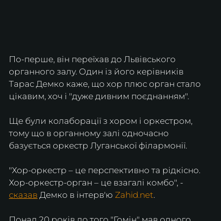
По-перше, він переїхав до Львівського 
органного залу. Один із його керівників 
Тарас Демко каже, що хор плюс орган стало 
цікавим, хоч і "дуже дивним поєднанням".
Ще були колаборації з хором і оркестром, 
тому що в органному залі одночасно 
базується оркестр Луганської філармонії.
"Хор-оркестр – це перспективно та рідкісно. 
Хор-оркестр-орган – це взагалі комбо", - 
сказав
 Демко в інтерв'ю 
Zahid.net
.
Понад 20 років до того "Гомін" мав одного 