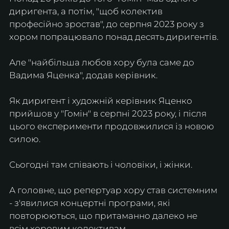
диригента, а потім, "щоб колектив 
професійно зростав", до серпня 2023 року з 
хором попрацювало понад десять диригентів.
Але "найбільша любов хору була саме до 
Вадима Яценка", додав керівник.
Як диригент і художній керівник Яценко 
прийшов у "Гомін" в серпні 2023 року, і після 
цього експерименти продовжилися із новою 
силою.
Сьогодні там співають і чоловіки, і жінки.
А головне, що репертуар хору став системним 
- з'явилися концертні програми, які 
повторюються, що притаманно далеко не 
всім хоровим колективам.