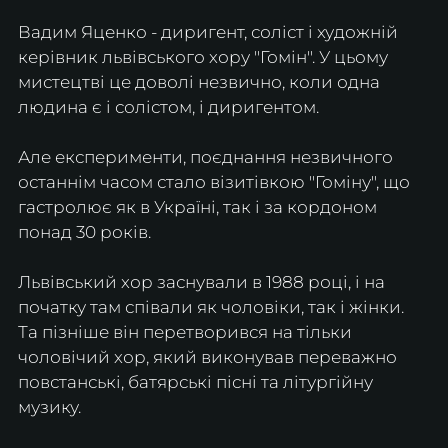
Вадим Яценко - диригент, соліст і художній 
керівник львівського хору "Гомін". У цьому 
мистецтві це доволі незвично, коли одна 
людина є і солістом, і диригентом.
Але експерименти, поєднання незвичного 
останнім часом стало візитівкою "Гоміну", що 
гастролює як в Україні, так і за кордоном 
понад 30 років.
Львівський хор заснували в 1988 році, і на 
початку там співали як чоловіки, так і жінки. 
Та пізніше він перетворився на тільки 
чоловічий хор, який виконував переважно 
повстанські, батярські пісні та літургійну 
музику.