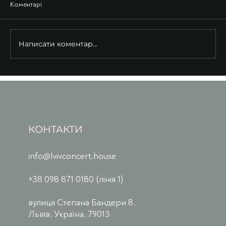
Коментарі
Написати коментар...
КОНТАКТИ
info@lvivconcert.house
+38 098 871 0180 (лінія 1)
вулиця Степана Бандери 8,
Львів, Україна, 79013