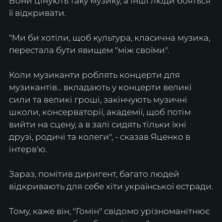
Вони цінують таку музику, а інші люди бояться 
її відкривати.
"Ми би хотіли, щоб культура, класична музика, 
перестала бути явищем "між своїми". 
Коли музиканти роблять концерти для 
музикантів... вкладають у концерти великі 
сили та великі гроші, закінчують музичні 
школи, консерваторії, академії, щоб потім 
вийти на сцену, а в залі сидять тільки їхні 
друзі, родичі та колеги", - сказав Яценко в 
інтерв'ю.
Зараз, помітив диригент, багато людей 
відкривають для себе хіти української естради.
Тому, каже він, "Гомін" свідомо урізноманітнює 