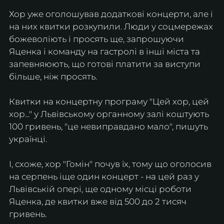
Хор уже оголошував додаткові концерти, але і 
на них квитки розкупили. Люди у соцмережах 
божеволіють і просять ще, запрошуючи 
Яценка і команду на гастролі в інші міста та 
запевняюють, що готові платити за виступи 
більше, ніж просять.
Квитки на концертну програму "Цей хор, цей 
хор..." у Львівському органному залі коштують 
100 гривень, "це невиправдано мало", пишуть 
українці.
І, схоже, хор "Гомін" почув їх, тому що оголосив 
на серпень іще один концерт - на цей раз у 
Львівській опері, ще одному місці роботи 
Яценка, де квитки вже від 500 до 2 тисяч 
гривень.