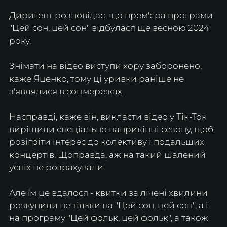
Диригент розповідає, що прем'єра програми 
"Цей сон, цей сон" відбулася ще весною 2024 
року.
Знімати на відео виступи хору заборонено, 
каже Яценко, тому ці уривки раніше не 
з'являлися в соцмережах.
Насправді, каже він, викласти відео у Тік-Ток 
вирішили спеціально наприкінці сезону, щоб 
розігріти інтерес до колективу і подальших 
концертів. Щоправда, аж на такий шалений 
успіх не розрахували.
Але їм це вдалося - квитки за лічені хвилини 
розкупили не тільки на "Цей сон, цей сон", а і 
на програму "Цей фольк, цей фольк", а також 