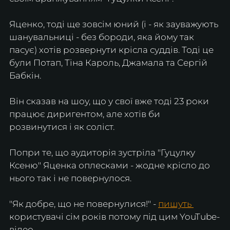
Яценко, тоді ще зовсім юний (і - як зауважують 
шанувальниці - без бороди, яка йому так 
пасує) хотів розвернути крісла суддів. Тоді це 
були Потап, Тіна Кароль, Джамала та Сергій 
Бабкін.
Він сказав на шоу, що у свої вже тоді 23 роки 
працює диригентом, але хотів би 
розвинутися і як соліст.
Попри те, що аудиторія зустріла "Гуцулку 
Ксеню" Яценка оплесками - жодне крісло до 
нього так і не повернулося.
"Як добре, що не повернулися!" - 
пишуть 
користувачі сім років потому під цим YouTube-
відео.