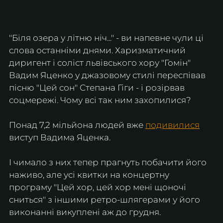
"Біля озера у літню ніч..." - ви напевне чули ці 
слова останніми днями. Харизматичний 
диригент і соліст львівського хору "Гомін" 
Вадим Яценко у джазовому стилі переспівав 
пісню "Цей сон" Степана Гіги - і розірвав 
соцмережі. Чому всі так ним захопилися?
Понад 7,2 мільйона людей вже 
подивилися
виступ Вадима Яценка.
І чимало з них тепер прагнуть побачити його 
наживо, але усі квитки на концертну 
програму "Цей хор, цей хор мені щоночі 
сниться" з іншими ретро-шлягерами у його 
виконанні викуплені аж до грудня.