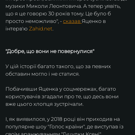
музики Миколи Леонтовича. А тепер уявіть, 
що я це говорю 30 років тому. Це було б 
просто неможливо", - 
сказав 
Яценко в 
інтерв'ю 
Zahid.net
.
"Добре, що вони не повернулися"
У цій історії багато такого, що за певних 
обставин могло і не статися.
Побачивши Яценка у соцмережах, багато 
користувачів згадали про те, що десь вони 
вже цього хлопця зустрічали.
І, як виявилося, у 2018 році він приходив на 
популярне шоу "Голос країни", де виступав із 
своїм аранжуванням "Гуцулки Ксені".