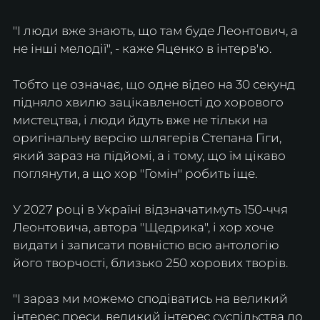
"І люди вже знають, що там буде Леонтович, а 
не інші мелодії", - каже Яценко в інтерв'ю.
Тобто це означає, що одне відео на 30 секунд 
підняло хвилю зацікавленості до хорового 
мистецтва, і люди йдуть вже не тільки на 
оригінальну версію шлягерів Степана Гіги, 
який зараз на підйомі, а і тому, що їм цікаво 
поглянути, а що хор "Гомін" робить іще.
У 2027 році в Україні відзначатимуть 150-ччя 
Леонтовича, автора "Щедрика", і хор хоче 
видати і записати повністю всю антологію 
його творчості, близько 250 хорових творів.
"І зараз ми можемо сподіватись на великий 
інтерес преси, великий інтерес суспільства до 