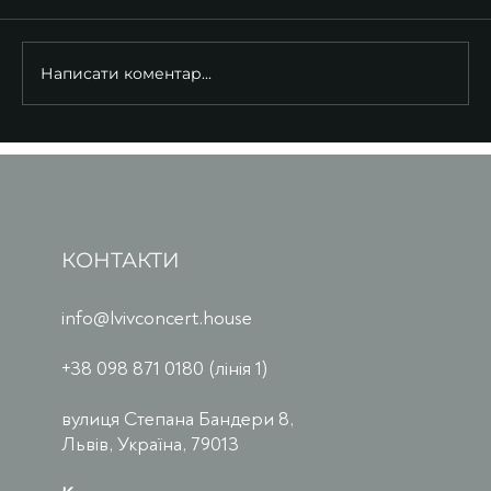
Написати коментар...
КОНТАКТИ
info@lvivconcert.house
+38 098 871 0180 (лінія 1)
вулиця Степана Бандери 8,
Львів, Україна, 79013