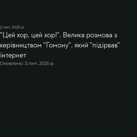
2 лип. 2025 р.
''Цей хор, цей хор!''. Велика розмова з
керівництвом ''Гомону'', який ''підірвав''
інтернет
Оновлено:
3 лип. 2025 р.