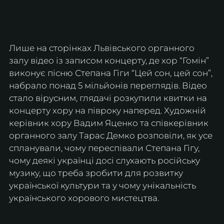
Лише на сторінках Львівського органного 
залу відео із записом концерту, де хор “Гомін” 
виконує пісню Степана Гіги “Цей сон, цей сон”, 
набрало понад 5 мільйонів переглядів. Відео 
стало вірусним, глядачі розкупили квитки на 
концерту хору на півроку наперед. Художній 
керівник хору Вадим Яценко та співкерівник 
органного залу Тарас Демко розповіли, як усе 
спланували, чому переспівали Степана Гігу, 
чому деякі українці досі слухають російську 
музику, що треба зробити для розвитку 
української культури та у чому унікальність 
українського хорового мистецтва.