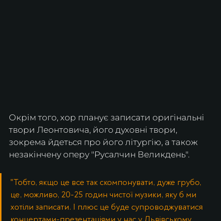
Окрім того, хор планує записати оригінальні 
твори Леонтовича, його духовні твори, 
зокрема йдеться про його літургію, а також 
незакінчену оперу "Русалчин Великдень". 
"Тобто, якщо це все так скомпонувати, дуже грубо, 
це, можливо, 20-25 годин чистої музики, яку б ми 
хотіли записати. І плюс це буде супроводжуватися 
концертами-презентаціями у нас у Львівському 