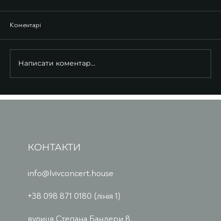
Коментарі
Написати коментар...
КОНТАКТИ
info@lvivconcert.house
+38 098 871 0180 (лінія 1)
вулиця Степана Бандери 8,