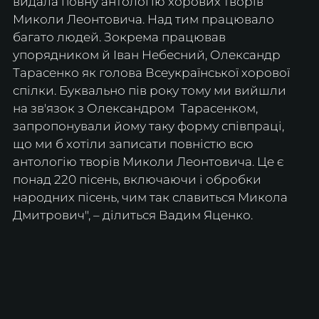
видала повну антологію хорових творів 
Миколи Леонтовича. Над тим працювало 
багато людей. Зокрема працював 
упорядником й Іван Небесний, Олександр 
Тарасенко як голова Всеукраїнської хорової 
спілки. Буквально пів року тому ми вийшли 
на зв'язок з Олександром  Тарасенком, 
запропонували йому таку форму співпраці, 
що ми б хотіли записати повністю всю 
антологію творів Миколи Леонтовича. Це є 
понад 220 пісень, включаючи і обробки 
народних пісень, чим так славиться Микола 
Дмитрович", – ділиться Вадим Яценко.