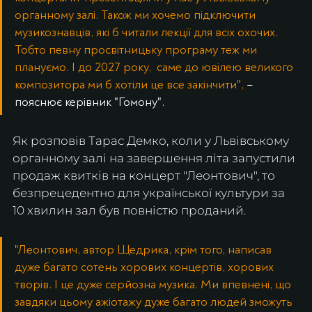
органному залі. Також ми хочемо підключити 
музикознавців, які б читали лекції для всіх охочих. 
Тобто певну просвітницьку програму теж ми 
плануємо. І до 2027 року,  саме до ювілею великого 
композитора ми б хотіли це все закінчити", 
– 
пояснює керівник "Гомону".
Як розповів Тарас Демко, коли у Львівському 
органному залі на завершення літа запустили 
продаж квитків на концерт "Леонтович", то 
безпрецедентно для української культури за 
10 хвилин зал був повністю проданий.
"Леонтович, автор Щедрика, крім того, написав 
дуже багато сотень хорових концертів, хорових 
творів. І це дуже серйозна музика. Ми впевнені, що 
завдяки цьому ажіотажу дуже багато людей зможуть 