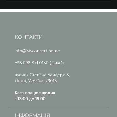
КОНТАКТИ
info@lvivconcert.house
+38 098 871 0180 (лінія 1)
вулиця Степана Бандери 8,
Львів, Україна, 79013
Каса працює щодня
з 13:00 до 19:00
ІНФОРМАЦІЯ