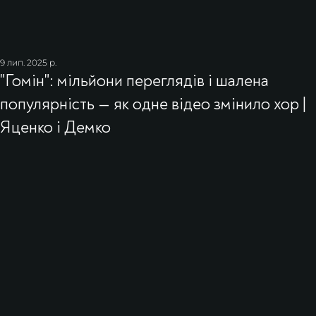
9 лип. 2025 р.
"Гомін": мільйони переглядів і шалена
популярність — як одне відео змінило хор |
Яценко і Демко