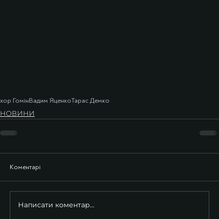
хор Гомін
Вадим Яценко
Тарас Демко
НОВИНИ
Коментарі
Написати коментар...