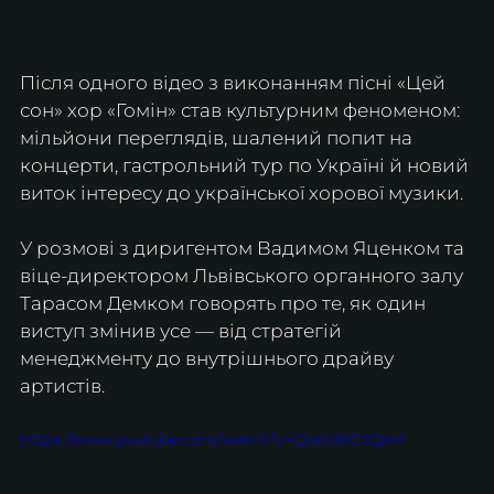
Після одного відео з виконанням пісні «Цей 
сон» хор «Гомін» став культурним феноменом: 
мільйони переглядів, шалений попит на 
концерти, гастрольний тур по Україні й новий 
виток інтересу до української хорової музики. 
У розмові з диригентом Вадимом Яценком та 
віце-директором Львівського органного залу 
Тарасом Демком говорять про те, як один 
виступ змінив усе — від стратегій 
менеджменту до внутрішнього драйву 
артистів.
https://www.youtube.com/watch?v=QtsSdXCtQkM