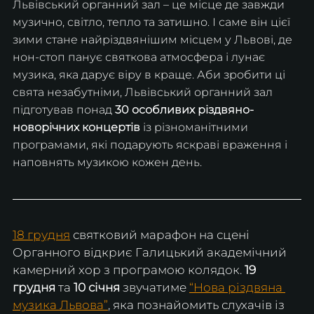
Львівський органний зал – це місце де завжди 
музично, світло, тепло та затишно. І саме він цієї 
зими стане найріздвянішим місцем у Львові, де 
нон-стоп панує святкова атмосфера і лунає 
музика, яка дарує віру в краще. Аби зробити ці 
свята незабутніми, Львівський органний зал 
підготував понад 
30 особливих різдвяно-
новорічних концертів
 із різноманітними 
програмами, які подарують яскраві враження і 
наповнять музикою кожен день. 
18 грудня
 святковий марафон на сцені 
Органного відкриє Галицький академічний 
камерний хор з
програмою колядок. 
19 
грудня 
та
 10 січня
 звучатиме 
“Нова різдвяна 
музика Львова”
, яка познайомить слухачів із 