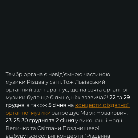
Тембр органа є невідʼємною частиною 
музики Різдва у світі. Тож Львівський 
органний зал гарантує, що на свята органної 
музики буде ще більше, ніж зазвичай! 
22
 та 
29 
грудня
, а також 
5 січня
 на 
концерти різдвяної 
органної музики
 запрошує Марк Новакович. 
23, 25, 30
грудня та 2 січня
 у виконанні Надії 
Величко та Світлани Позднишевої 
відбудуться сольні концерти “Різдвяна 