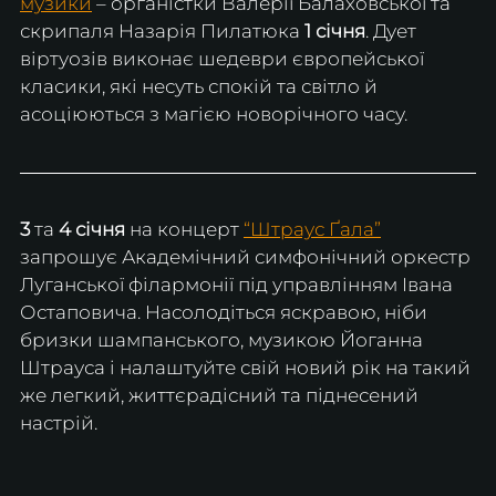
музики
 – органістки Валерії Балаховської та 
скрипаля Назарія Пилатюка 
1 січня
. Дует 
віртуозів виконає шедеври європейської 
класики, які несуть спокій та світло й 
асоціюються з магією новорічного часу.
3
 та 
4 січня
 на концерт 
“Штраус Ґала”
запрошує Академічний симфонічний оркестр 
Луганської філармонії під управлінням Івана 
Остаповича. Насолодіться яскравою, ніби 
бризки шампанського, музикою Йоганна 
Штрауса і налаштуйте свій новий рік на такий 
же легкий, життєрадісний та піднесений 
настрій. 