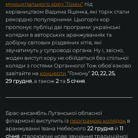
муніципального хору “Гомін”
 під 
керівництвом Вадима Яценка, які торік стали 
рекордно популярними. Цьогоріч хор 
пропонує публіці дві програми: українські 
колядки в авторських аранжуваннях та 
добірку світових різдвяних хітів, які 
звучатимуть у супроводі органа. Ну і, звісно, 
жоден виступ хору не обійдеться без спільної 
коляди з гостями Органного! Тож обовʼязково 
завітайте на 
концерти
 “Гомону” 
20, 22, 25, 
29
грудня
, а також 
2
 та 
5
січня
. 
Брас-ансамбль Луганської обласної 
філармонії виступить із 
програмою колядок
 в 
аранжуванні Івана Небесного 
22 грудня
 й 
11 
січня
, створюючи нове звучання традиційної 