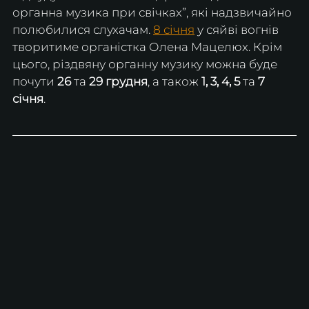
органна музика при свічках”, які надзвичайно 
полюбилися слухачам. 
8 січня
у сяйві вогнів 
творитиме органістка Олена Мацелюх. Крім 
цього, різдвяну органну музику можна буде 
почути 
26
 та 
29 грудня
, а також 
1, 3, 4, 5 
та
 7 
січня
. 