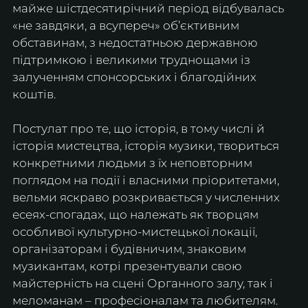
майже шістдесятирічний період відбувалась 
«не завдяки, а всупереч» об’єктивним 
обставинам, з недостатньою державною 
підтримкою і великими труднощами із 
залученням спонсорських і благодійних 
коштів.
Постулат про те, що історія, в тому числі й 
історія мистецтва, історія музики, твориться 
конкретними людьми з їх неповторним 
поглядом на події і власними пріоритетами, 
вельми яскраво розкривається у численних 
есеях-спогадах, що належать як творцям 
особливої культурно-мистецької локації, 
організаторам і будівничим, знаковим 
музикантам, котрі презентували свою 
майстерність на сцені Органного залу, так і 
меломанам – професіоналам та любителям. 