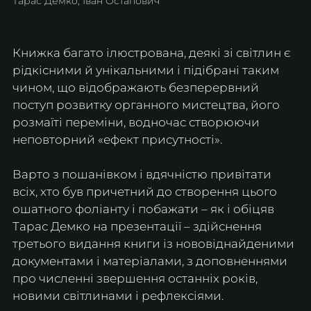
Тарас Демко, Іван Остапович
Книжка багато ілюстрована, деякі зі світлин є 
рідкісними й унікальними і підібрані таким 
чином, що відображають безперервний 
поступ розвитку органного мистецтва, його 
розмаїті переміни, водночас створюючи 
неповторний «ефект присутності».
Варто з пошанівком і вдячністю привітати 
всіх, хто був причетний до створення цього 
ошатного фоліанту і побажати – як і обіцяв 
Тарас Демко на презентації – здійснення 
третього видання книги із нововіднайденими 
документами і матеріалами, з доповненнями 
про численні звершення останніх років, 
новими світлинами і рефлексіями.