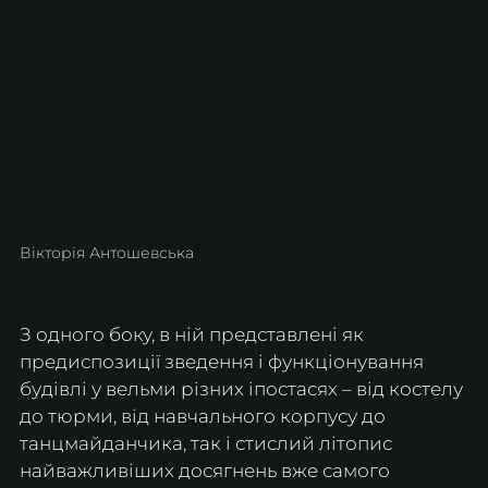
Вікторія Антошевська
З одного боку, в ній представлені як 
предиспозиції зведення і функціонування 
будівлі у вельми різних іпостасях – від костелу 
до тюрми, від навчального корпусу до 
танцмайданчика, так і стислий літопис 
найважливіших досягнень вже самого 