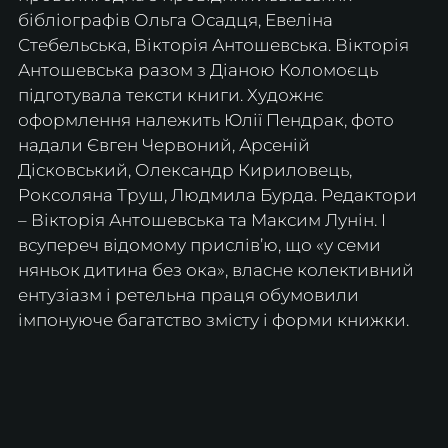
бібліографів Ольга Осадця, Евеліна 
Стебельська, Вікторія Антошевська. Вікторія 
Антошевська разом з Діаною Коломоєць 
підготувала тексти книги. Художнє 
оформлення належить Юлії Пендрак, фото 
надали Євген Червоний, Арсеній 
Дісковський, Олександр Кириловець, 
Роксоляна Труш, Людмила Бурда. Редактори 
– Вікторія Антошевська та Максим Лунін. І 
всупереч відомому прислів’ю, що «у семи 
няньок дитина без ока», власне колективний 
ентузіазм і ретельна праця обумовили 
імпонуюче багатство змісту і форми книжки.