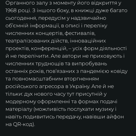
Органного залу з моменту його відкриття у 
1968 році. З іншого боку, в книжці дуже багато 
сьогодення, передусім у надзвичайно 
об’ємній інформації, в описі і переліку 
численних концертів, фестивалів, 
театралізованих дійств, інноваційних 
проектів, конференцій, – усіх форм діяльності 
й не перелічити. Але автори не приховують і 
численних труднощів та випробувань 
останніх років, пов’язаних з пандемією ковіду 
та повномасштабним вторгненням 
російського агресора в Україну. Але й не 
тільки: дух нового часу тут присутній у 
модерному оформленні та формах подачі 
матеріалу (можливість послухати музику і 
навіть подивитись передачу, навівши айфон 
на QR-код).