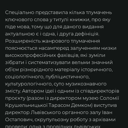
Спеціально представила кілька тлумачень 
ключового слова у титулі книжки, про яку 
піде мова, тому що для даного видання 
актуальною є і одна, і друга дефініція. 
Розширеність жанрового тлумачення 
пояснюється насамперед залученням низки 
високопрофесійних фахівців, які зуміли 
зібрати і систематизувати вельми значний 
об’єм різнорідного матеріалу історичного, 
соціологічного, публіцистичного, 
культурологічного, суто музикознавчого 
змісту. Автором ідеї і одним із співдиректорів 
проєкту (разом із директором музею Соломії 
Крушельницької Тарасом Демком) виступив 
директор Львівського органного залу Іван 
Остапович, скрупульозну роботу з архівами 
провели: одна з провідних львівських 