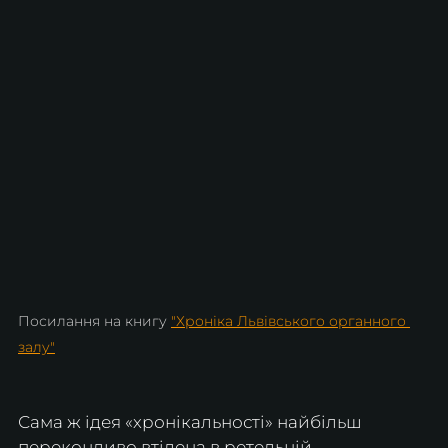
Посилання на книгу 
"Хроніка Львівського органного 
залу"
Сама ж ідея «хронікальності» найбільш 
переконливо втілена в ретельній 