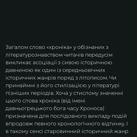
Загалом слово «хроніка» у обізнаних з 
літературознавством читачів передусім 
викликає асоціації з сивою історичною 
давниною як один із середньовічних 
історичних жанрів поряд з літописом. Чи 
принаймні з його стилізацією у літературі 
пізніших періодів. Хоча у стислому значенні 
цього слова хроніка (від імені 
давньогрецького бога часу Хроноса) 
призначена для послідовного викладу подій 
впродовж певного хронологічного відтинку. І 
в такому сенсі старовинний історичний жанр 