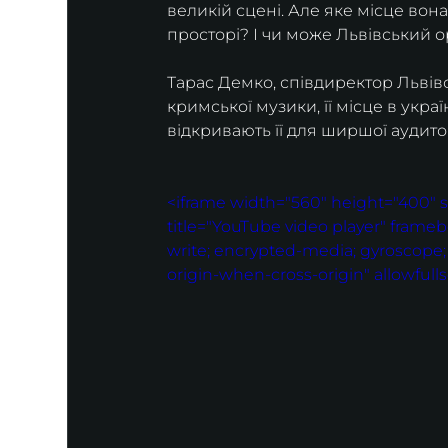
великій сцені. Але яке місце вон
просторі? І чи може Львівський о
Тарас Демко, співдиректор Львівс
кримської музики, її місце в україн
відкривають її для ширшої аудитор
<iframe width="560" height="400"
title="YouTube video player" frameb
write; encrypted-media; gyroscope; p
origin-when-cross-origin" allowfull