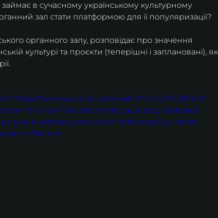
а займає в сучасному українському культурному 
рганний зал стати платформою для її популяризації?
ького органного залу, розповідає про значення 
ській культурі та проєкти (теперішні і заплановані), як
ії.
 src="https://www.youtube.com/watch?v=2C3rX-QFm4Y" 
order="0" allow="accelerometer; autoplay; clipboard-
icture-in-picture; web-share" referrerpolicy="strict-
screen></iframe>