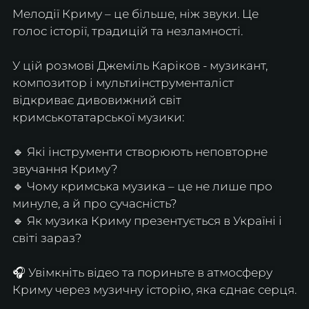
Мелодії Криму – це більше, ніж звуки. Це 
голос історії, традицій та незламності. 
У цій розмові Джеміль Каріков - музикант, 
композитор і мультиінструменталіст 
відкриває дивовижний світ 
кримськотатарської музики: 
🔹 Які інструменти створюють неповторне 
звучання Криму? 
🔹 Чому кримська музика – це не лише про 
минуле, а й про сучасність? 
🔹 Як музика Криму презентується в Україні і 
світі зараз? 
🎧 Увімкніть відео та пориньте в атмосферу 
Криму через музичну історію, яка єднає серця.