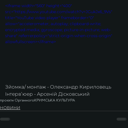
<iframe width="560" height="400" 
src="https://www.youtube.com/watch?v=JGukJx6_9Vs" 
title="YouTube video player" frameborder="0" 
allow="accelerometer; autoplay; clipboard-write; 
encrypted-media; gyroscope; picture-in-picture; web-
share" referrerpolicy="strict-origin-when-cross-origin" 
allowfullscreen></iframe>
Зйомка/ монтаж - Олександр Кириловець 
Інтервʼюер - Арсеній Дісковський
проєкти Органного
КРИМСЬКА КУЛЬТУРА
НОВИНИ