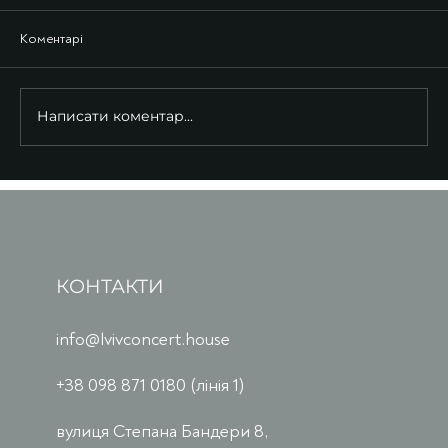
Коментарі
Написати коментар...
КОНТАКТИ
info@lvivconcert.house
+38 098 871 0180 (лінія 1)
вулиця Степана Бандери 8,