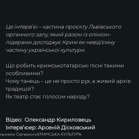
Це інтерв’ю – частина проєкту Львівського 
органного залу, який разом із опініон-
лідерами досліджує Крим як невід’ємну 
частину української культури.  
Що робить кримськотатарські пісні такими 
особливими? 
Чому танець – це не просто рух, а живий архів 
традицій? 
Як театр стає голосом народу? 
Відео:  Олександр Кириловець
Інтервʼюер: Арсеній Дісковський
проєкти Органного
КРИМСЬКА КУЛЬТУРА