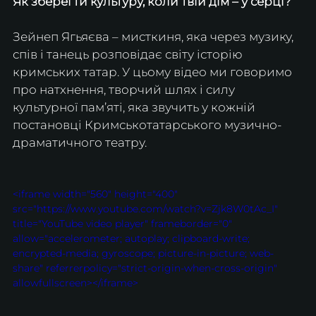
Як зберегти культуру, коли твій дім – у серці? 
Зейнеп Ягьяєва – мисткиня, яка через музику, 
спів і танець розповідає світу історію 
кримських татар. У цьому відео ми говоримо 
про натхнення, творчий шлях і силу 
культурної пам’яті, яка звучить у кожній 
постановці Кримськотатарського музично-
драматичного театру. 
<iframe width="560" height="400" 
src="https://www.youtube.com/watch?v=Zjk8W0tAc_I" 
title="YouTube video player" frameborder="0" 
allow="accelerometer; autoplay; clipboard-write; 
encrypted-media; gyroscope; picture-in-picture; web-
share" referrerpolicy="strict-origin-when-cross-origin" 
allowfullscreen></iframe>