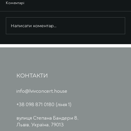
Коментарі
Написати коментар...
КОНТАКТИ
info@lvivconcert.house
+38 098 871 0180 (лінія 1)
вулиця Степана Бандери 8,
Львів, Україна, 79013