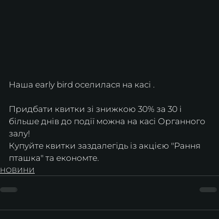
Наша early bird оселилася на касі .
Придбати квитки зі знижкою 30% за 30 і 
більше днів до події можна на касі Органного 
залу!
Купуйте квитки заздалегідь із акцією "Рання 
пташка" та економте.
НОВИНИ