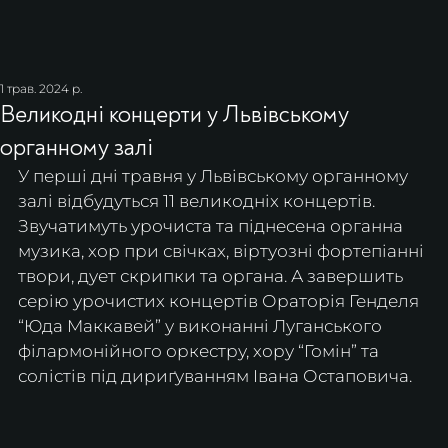
1 трав. 2024 р.
Великодні концерти у Львівському
органному залі
У перші дні травня у Львівському органному 
залі відбудуться 11 великодніх концертів. 
Звучатимуть урочиста та піднесена органна 
музика, хор при свічках, віртуозні фортепіанні 
твори, дует скрипки та органа. А завершить 
серію урочистих концертів Ораторія Генделя 
“Юда Маккавей” у виконанні Луганського 
філармонійного оркестру, хору “Гомін” та 
солістів під дириґуванням Івана Остаповича.