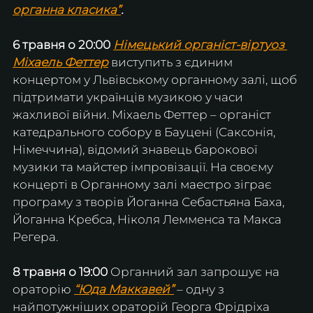
органна класика”
.
6 травня о 20:00 
Німецький органіст-віртуоз 
Міхаель Феттер
виступить з єдиним 
концертом у Львівському органному залі, щоб 
підтримати українців музикою у часи 
жахливої війни. Міхаель Феттер – органіст 
катедрального собору в Бауцені (Саксонія, 
Німеччина), відомий знавець барокової 
музики та майстер імпровізації. На своєму 
концерті в Органному залі маестро зіграє 
програму з творів Йоганна Себастьяна Баха, 
Йоганна Кребса, Ніколя Лемменса та Макса 
Регера.
8 травня о 19:00
 Органний зал запрошує на 
ораторію 
“Юда Маккавей”
 – одну з 
найпотужніших ораторій Георга Фрідріха 