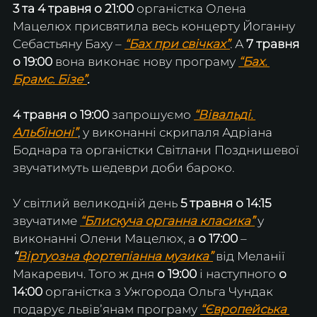
3 та 4 травня о 21:00 
органістка Олена 
Мацелюх присвятила весь концерту Йоганну 
Себастьяну Баху – 
“Бах при свічках”
. А 
7 травня 
о 19:00 
вона виконає нову програму 
“Бах. 
Брамс. Бізе”
.
4 травня о 19:00
 запрошуємо 
“Вівальді. 
Альбіноні”
, у виконанні скрипаля Адріана 
Боднара та органістки Світлани Позднишевої 
звучатимуть шедеври доби бароко.
У світлий великодній день 
5 травня о 14:15 
звучатиме 
“Блискуча органна класика”
 у 
виконанні Олени Мацелюх, а 
о 17:00
 – 
“
Віртуозна фортепіанна музика”
 від Меланії 
Макаревич. Того ж дня 
о 19:00
 і наступного 
о 
14:00
 органістка з Ужгорода Ольга Чундак 
подарує львівʼянам програму 
“Європейська 