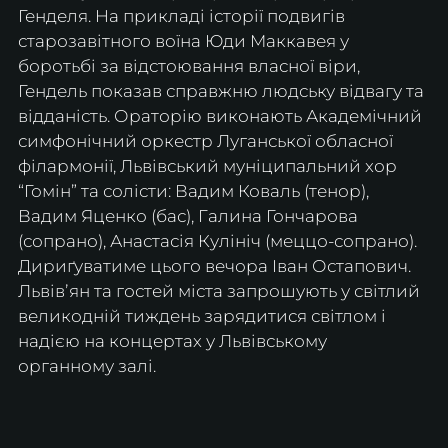
Генделя. На прикладі історії подвигів 
старозавітного воїна Юди Маккавея у 
боротьбі за відстоювання власної віри, 
Гендель показав справжню людську відвагу та 
відданість. Ораторію виконають Академічний 
симфонічний оркестр Луганської обласної 
філармонії, Львівський муніципальний хор 
“Гомін” та солісти: Вадим Коваль (тенор), 
Вадим Яценко (бас), Галина Гончарова 
(сопрано), Анастасія Кулініч (меццо-сопрано). 
Дириґуватиме цього вечора Іван Остапович.
Львівʼян та гостей міста запрошують у світлий 
великодній тиждень зарядитися світлом і 
надією на концертах у Львівському 
органному залі.