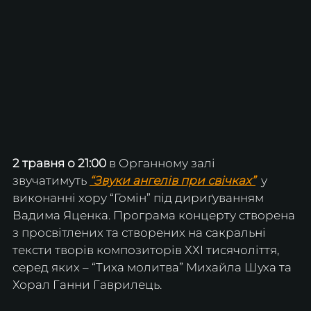
2 травня о 21:00
 в Органному залі 
звучатимуть
“Звуки ангелів при свічках”
  у 
виконанні хору “Гомін” під дириґуванням 
Вадима Яценка. Програма концерту створена 
з просвітлених та створених на сакральні 
тексти творів композиторів ХХІ тисячоліття, 
серед яких – “Тиха молитва” Михайла Шуха та 
Хорал Ганни Гаврилець.