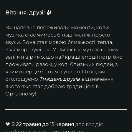
Вітання, друзі! 🎻
Ви напевно переживали моменти, коли 
музика стає чимось більшим, ніж просто 
звуки. Вона стає мовою близькості, тепла, 
взаєморозуміння. У Львівському органному 
залі ми віримо, що найкращі емоції потрібно 
проживати разом, у колі близьких людей, з 
якими серце бʼється в унісон. Отож, ми 
оголошуємо 
Тиждень друзів
, 
відзначення 
якого вже стає доброю традицією в 
Органному!
💗 
З 22 травня до 15 червня
 для вас діє 
особлива 
дружня пропозиція
: