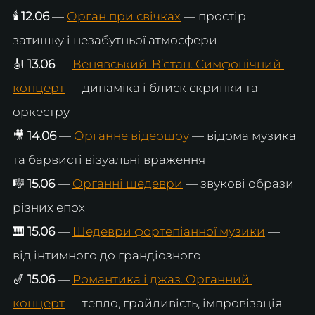
🕯️ 
12.06
 — 
Орган при свічках
 — простір 
затишку і незабутньої атмосфери 
🎻 
13.06
 — 
Венявський. В’єтан. Симфонічний 
концерт
 — динаміка і блиск скрипки та 
оркестру 
🎥 
14.06
 — 
Органне відеошоу
 — відома музика 
та барвисті візуальні враження 
🎼 
15.06
 — 
Органні шедеври
 — звукові образи 
різних епох 
🎹 
15.06
 — 
Шедеври фортепіанної музики
 — 
від інтимного до грандіозного 
🎷 
15.06
 — 
Романтика і джаз. Органний 
концерт
 — тепло, грайливість, імпровізація 