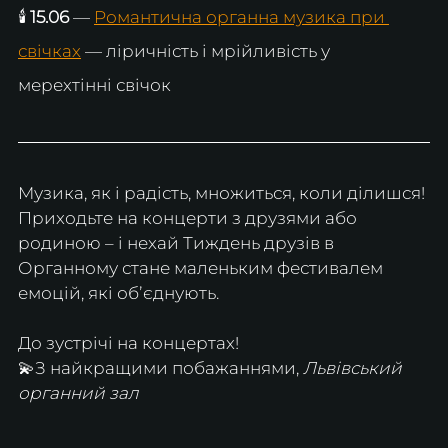
🕯️ 
15.06
 — 
Романтична органна музика при 
свічках
 — ліричність і мрійливість у 
мерехтінні свічок
Музика, як і радість, множиться, коли ділишся!
Приходьте на концерти з друзями або 
родиною – і нехай Тиждень друзів в 
Органному стане маленьким фестивалем 
емоцій, які обʼєднують.
До зустрічі на концертах!
💫З найкращими побажаннями, 
Львівський 
органний зал