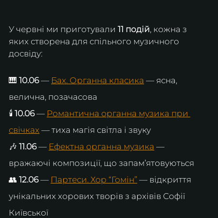
У червні ми приготували 
11 подій
, кожна з 
яких створена для спільного музичного 
досвіду:
🎹 
10.06
 — 
Бах. Органна класика
 — ясна, 
велична, позачасова 
🕯️ 
10.06
 — 
Романтична органна музика при 
свічках
 — тиха магія світла і звуку 
🎶 
11.06
 — 
Ефектна органна музика
 — 
вражаючі композиції, що запам’ятовуються 
👥 
12.06
 — 
Партеси. Хор “Гомін”
 — відкриття 
унікальних хорових творів з архівів Софії 
Київської 