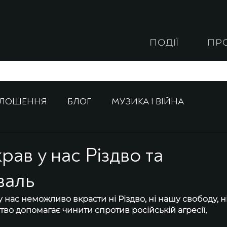
ПОДІЇ
ПР
ОЛОШЕННЯ
БЛОГ
МУЗИКА І ВІЙНА
крав у нас Різдво та
валь
у нас неможливо вкрасти ні Різдво, ні нашу свободу, ні
тво допомагає чинити спротив російській агресії, 