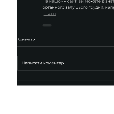
На нашому сайті ви можете дізна
органного залу цього грудня, нап
СТАТТІ
Коментарі
Написати коментар...
UKRAINIAN LIVE