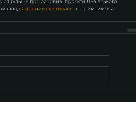
тися більше про особливі проєкти Львівського 
риклад, 
Органний фестиваль
 , і – тримаймося!
ІНФОРМАЦІЯ