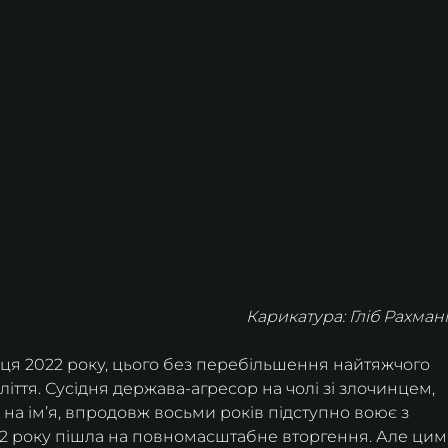
Карикатура: Гліб Рахман
я 2022 року, цього без перебільшення найтяжчого 
оліття. Сусідня держава-агресор на чолі зі злочинцем, 
 на імʼя, впродовж восьми років підступно воює з 
22 року пішла на повномасштабне вторгення. Але цим