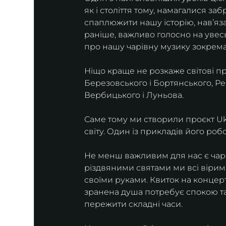
як і століття тому, намагалися заб
спаплюжити нашу історію, навʼязат
раніше, важливо голосно на увесь 
про нашу чарівну музику зокрема.
Ніщо краще не розкаже світові пр
Березовського і Бортянського, Ре
Вербицького і Луньова.
Саме тому ми створили проєкт Ukr
світу. Один із прикладів його роб
Не менш важливим для нас є чарі
різдвяними святами ми всі віримо
своїми руками. Квиток на концерт
зранена душа потребує спокою та 
пережити складні часи.