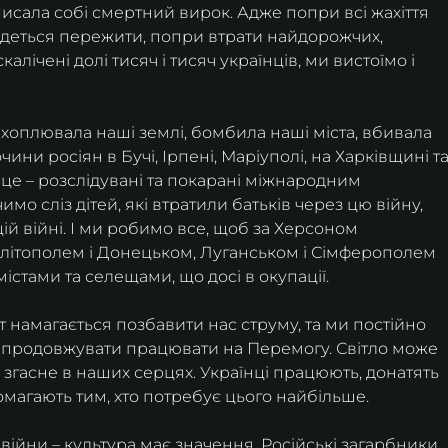
писала собі смертний вирок. Адже попри всі жахіття 
оведеться пережити, попри втрати найдорожчих, 
ічені долі тисяч і тисяч українців, ми вистоїмо і 
хоплювала наші землі, бомбила наші міста, вбивала 
ини росіян в Бучі, Ірпені, Маріуполі, на Харківщині та
це – розслідувані та покарані міжнародним 
о сліз дітей, які втратили батьків через цю війну, 
 цій війні. І ми робимо все, щоб за Херсоном 
елітополем і Донецьком, Луганськом і Сімферополем 
істами та селещами, що досі в окупації. 
 намагається позбавити нас струму, та ми постійно 
 продовжувати працювати на Перемогу. Світло може 
е згасне в наших серцях. Українці працюють, донатять 
помагають тим, хто потребує цього найбільше.
війни – культура має значення. Російські загарбники, 