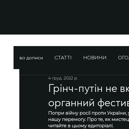
всі дописи
СТАТТІ
НОВИНИ
ОГ
4 груд. 2022 р.
Грінч-путін не в
органний фести
Попри війну росії проти України, 
нашу перемогу. Про те, як мистец
читайте в цьому едиторіалі.