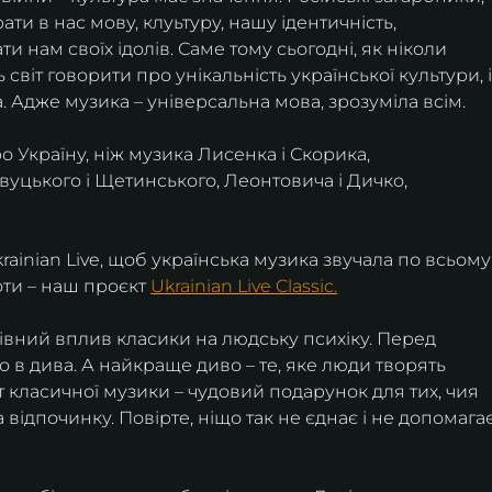
рати в нас мову, клуьтуру, нашу ідентичність, 
и нам своїх ідолів. Саме тому сьогодні, як ніколи 
світ говорити про унікальність української культури, і
 Адже музика – універсальна мова, зрозуміла всім.
о Україну, ніж музика Лисенка і Скорика, 
вуцького і Щетинського, Леонтовича і Дичко, 
ainian Live, щоб українська музика звучала по всьому
оти – наш проєкт 
Ukrainian Live Classic.
вний вплив класики на людську психіку. Перед 
 в дива. А найкраще диво – те, яке люди творять 
 класичної музики – чудовий подарунок для тих, чия 
відпочинку. Повірте, ніщо так не єднає і не допомагає