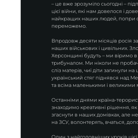
– це вже зрозуміло сьогодні – під
цієї війни, які нам довелося і д
найкращих наших людей, попри скал
переможемо.
Впродовж десяти місяців росія за
наших військових і цивільних. Злоч
Херсонщині будуть – ми віримо в 
трибуналом. Ми ніколи не пробачим
сліз матерів, чиї діти загинули на
український стяг піднявся над М
та всіма маленькими і великими м
Останніми днями країна-терорист
знаходимо креативні рішення, як
згаснути в наших домівках, але н
на ЗСУ, волонтерять, вчаться, до
Один з найголовніших уроків цієї 