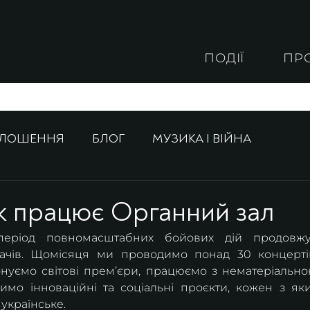
ПОДІЇ
ПР
ОЛОШЕННЯ
БЛОГ
МУЗИКА І ВІЙНА
як працює Органний зал
період повномасштабних бойових дій продовжу
ачів. Щомісяця ми проводимо понад 30 концертів
онуємо світові премʼєри, працюємо з нематеріально
мо інноваційні та соціальні проєкти, кожен з яки
українське.