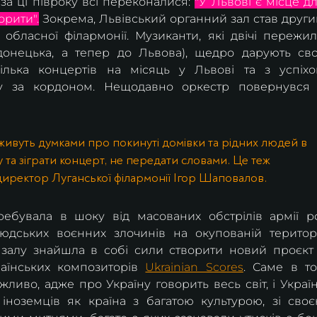
за ці півроку всі переконалися: 
"У Львові є місце дл
орити".
 Зокрема, Львівський органний зал став други
обласної філармонії. Музиканти, які двічі пережил
донецька, а тепер до Львова), щедро дарують сво
лька концертів на місяць у Львові та з успіхо
у за кордоном. Нещодавно оркестр повернувся 
о живуть думками про покинуті домівки та рідних людей в 
ну та зіграти концерт, не передати словами. Це теж 
директор Луганської філармонії Ігор Шаповалов.
ребувала в шоку від масованих обстрілів армії рф
дських воєнних злочинів на окупованій території
 залу знайшла в собі сили створити новий проєкт 
аїнських композиторів 
Ukrainian Scores
. Саме в то
иво, адже про Україну говорить весь світ, і Україн
іноземців як країна з багатою культурою, зі своє