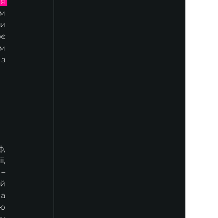
я 
м 
и 
є 
м 
з 
, 
, 
– 
й 
а 
ю 