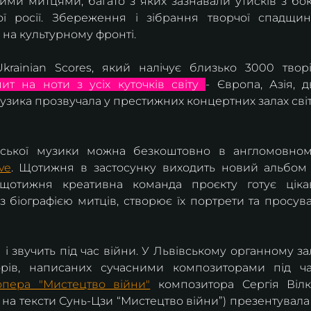
ими митцями, багато з яких зазнавали утисків з бок
ої росії. Збереження і зібрання творчої спадщин
 на культурному фронті.
krainian Scores, який налічує близько 3000 творі
пит на ноти з усіх куточків світу 
- Європа, Азія, дв
узика прозвучала у престижних концертних залах світ
їнської музики можна безкоштовно в англомовном
ve
. Щотижня в застосунку виходить новий альбом 
 щотижня креативна команда проєкту готує цікав
з біографією митців, створює їх портрети та просува
 звучить під час війни. У Львівському органному зал
орів, написаних сучасними композиторами під ча
-опера "Мистецтво війни"
 композитора Сергія Вілк
на тексти Сунь-Цзи “Мистецтво війни”) презентувала 