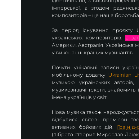
ідентичністю, з високопрофесійн
імперської, а згодом радянськ
композиторів – це наша боротьба
За період існування проєкту U
українських композиторів, 
є за
Америки, Австралія. Українська м
у виконанні кращих музикантів.
Почути унікальні записи укра
мобільному додатку 
Ukrainian Li
музикою українських авторів,
музикознавчі тексти, знайомить і
імена українців у світі.
Нова музика також народжується і
відбулися світові премʼєри тв
активних бойових дій. 
Гра[н]д
(лібрето створив Мирослав Лаюк 