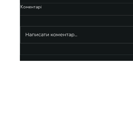
Коментарі
Написати коментар...
UKRAINIAN LIVE
Наша команда з 2019 року реалізує загальнонаці
стратегію промоції української музики Ukrainian L
це:
–
Ukrainian Live Classic
– перший у світі мобільни
українською класикою, медіаплатформа зі стаття