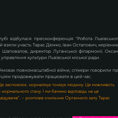
убі відбулася пресконференція "Робота Львівськог
ній взяли участь Тарас Демко, Іван Остапович, керівник
р Шаповалов, директор Луганської філармонії; Оксан
управління культури Львівської міської ради.
ймовах повномасштабної війни, спікери говорили пр
туціям продовжувати працювати в цей час. 
е заспокоює, нормалізує тонізує людину. Це можливість 
нормального стану. І ми бачимо відповідь на це 
двідувачів", – розповів очильник Органного залу Тарас 