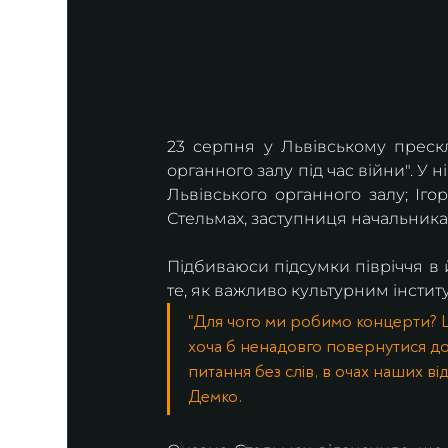
23 серпня у Львівському прескл
органного залу під час війни". У 
Львівського органного залу; Іго
Стельмах, заступниця начальника 
Підбиваюси підсумки півріччя в 
те, як важливо культурним інсти
"Для чого ми робимо концерти? Ц
хоча б ненадовго повернутися до 
питання без слів, в очах наших ві
Демко.