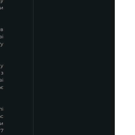
у 
и 
в 
і 
у 
у 
з 
і 
є 
і 
с 
и 
7 