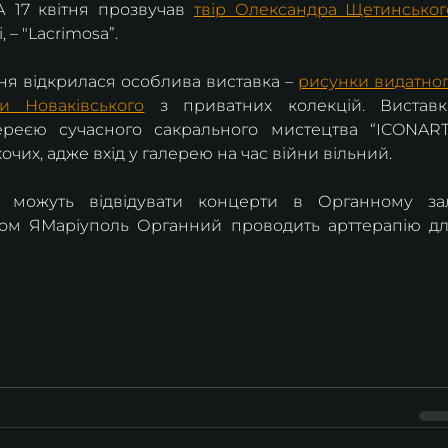
 17 квітня прозвучав 
твір Олександра Щетинськог
 – "Lacrimosa”.
ня відкрилася особлива виставка – 
рисунки видатног
и Новаківського
 з приватних колекцій. Виставка
ереєю сучасного сакрального мистецтва “ICONART”
очих, адже вхід у галерею на час війни вільний.
 можуть відвідувати концерти в Органному зал
ром ЯМаріуполь Органний проводить арттерапію дл