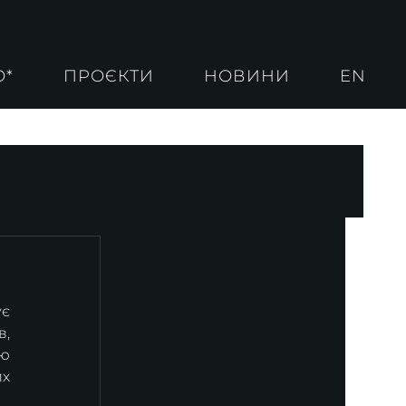
О*
ПРОЄКТИ
НОВИНИ
EN
є 
, 
ю 
х 