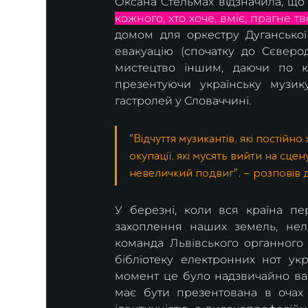
Оксана Стельмах відзначила, що 
кожного, хто хоче, вміє, прагне тв
домом для оркестру Дуганської 
евакуацію (спочатку до Сєверо
мистецтво іншим, даючи по кі
презентуючи українську музик
гастролей у Словаччині. 
"Відчуття музикантів, які постійн
окупації, які мусять вийти на сце
невеличкий подвиг", – розповів 
У березні, коли вся країна пе
захоплення наших земель, нелю
команда Львівського органного
бібліотеку електронних нот укр
момент це було надзвичайно важл
має бути презентована в очах 