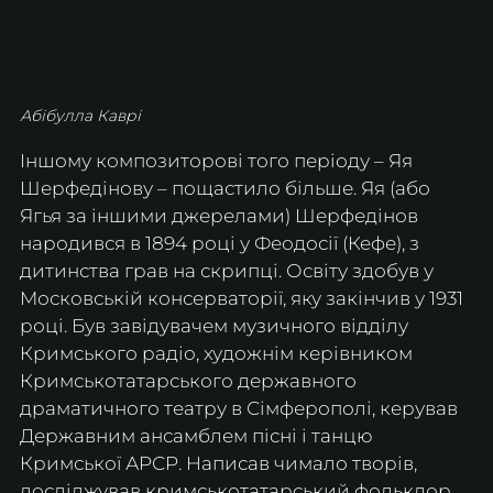
Абібулла Каврі
Іншому композиторові того періоду – Яя 
Шерфедінову – пощастило більше. Яя (або 
Ягья за іншими джерелами) Шерфедінов 
народився в 1894 році у Феодосії (Кефе), з 
дитинства грав на скрипці. Освіту здобув у 
Московській консерваторії, яку закінчив у 1931 
році. Був завідувачем музичного відділу 
Кримського радіо, художнім керівником 
Кримськотатарського державного 
драматичного театру в Сімферополі, керував 
Державним ансамблем пісні і танцю 
Кримської АРСР. Написав чимало творів, 
досліджував кримськотатарський фольклор, 