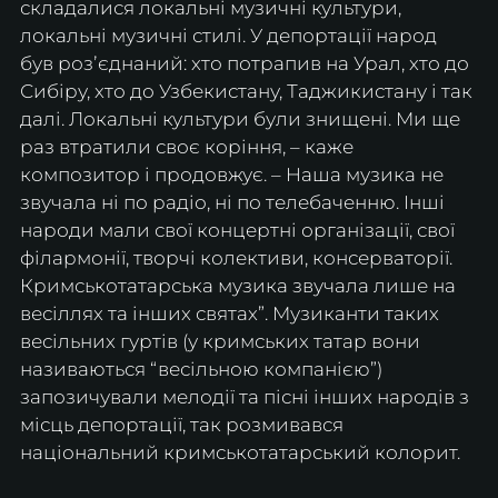
складалися локальні музичні культури, 
локальні музичні стилі. У депортації народ 
був розʼєднаний: хто потрапив на Урал, хто до 
Сибіру, ​​хто до Узбекистану, Таджикистану і так 
далі. Локальні культури були знищені. Ми ще 
раз втратили своє коріння, – каже 
композитор і продовжує. – Наша музика не 
звучала ні по радіо, ні по телебаченню. Інші 
народи мали свої концертні організації, свої 
філармонії, творчі колективи, консерваторії. 
Кримськотатарська музика звучала лише на 
весіллях та інших святах”. Музиканти таких 
весільних гуртів (у кримських татар вони 
називаються “весільною компанією”) 
запозичували мелодії та пісні інших народів з 
місць депортації, так розмивався 
національний кримськотатарський колорит.