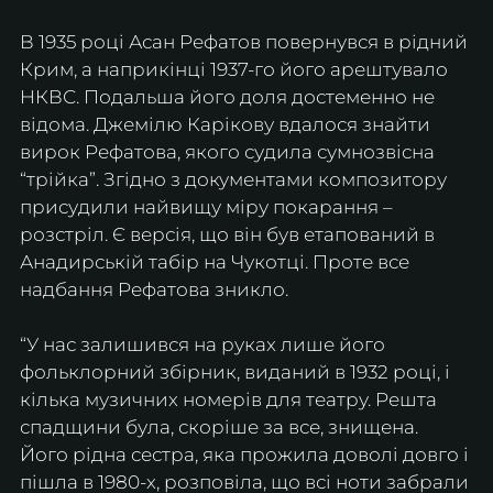
В 1935 році Асан Рефатов повернувся в рідний 
Крим, а наприкінці 1937-го його арештувало 
НКВС. Подальша його доля достеменно не 
відома. Джемілю Карікову вдалося знайти 
вирок Рефатова, якого судила сумнозвісна 
“трійка”. Згідно з документами композитору 
присудили найвищу міру покарання – 
розстріл. Є версія, що він був етапований в 
Анадирській табір на Чукотці. Проте все 
надбання Рефатова зникло.
“У нас залишився на руках лише його 
фольклорний збірник, виданий в 1932 році, і 
кілька музичних номерів для театру. Решта 
спадщини була, скоріше за все, знищена. 
Його рідна сестра, яка прожила доволі довго і 
пішла в 1980-х, розповіла, що всі ноти забрали 