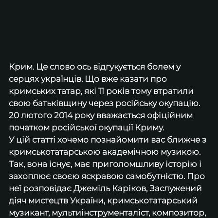
Крим. Це слово ось відгукується болем у 
серцях українців. Що вже казати про 
кримських татар, які 11 років тому втратили 
свою батьківщину через російську окупацію. 
20 лютого 2014 року вважається офіційним 
початком російської окупації Криму. 
У цій статті хочемо познайомити вас ближче з 
кримськотатарською академічною музикою. 
Так, вона існує, має приголомшливу історію і 
захоплює своєю яскравою самобутністю. Про 
неї розповідає Джеміль Каріков, Заслужений 
діяч мистецтв України, кримськотатарський 
музикант, мультиінструменталіст, композитор, 