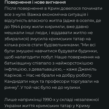
Повернення і нове вигнання
Після повернення в Крим довелося починати 
все з нуля. Важка економічна ситуація і 
відсутність власного житла (адже в оселях, де 
до 1944 року жили киримли, вже давно 
мешкали інші люди, і віддавати житло не 
збиралися) змусила кримських татар на 
кілька років стати будівельниками. “Ми всі 
були змушені навчитися будувати будинки, 
щоб налагодити побут. Наше повернення на 
батьківщину співпало з найжорстокішою 
інфляцією, з девальвацією, – каже Джеміль 
Каріков. – Нас не брали на добру роботу. 
Кандидати наук та професори торгували на 
ринку”. У той час було не до музики. 
Лише наприкінці 1990-х у складі незалежної 
України життя кримських татар у Криму 