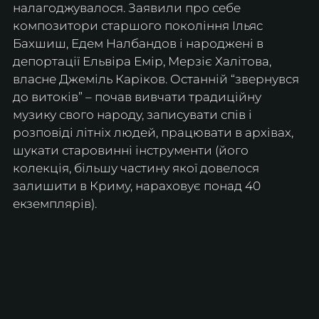
налагоджувалося. Заявили про себе 
композитори старшого покоління Ільяс 
Бахшиш, Едем Налбандов і народжені в 
депортації Ельвіра Емір, Мерзіє Халітова, 
власне Джеміль Каріков. Останній “звернувся 
до витоків” – почав вивчати традиційну 
музику свого народу, записувати спів і 
розповіді літніх людей, працювати в архівах, 
шукати старовинні інструменти (його 
колекція, більшу частину якої довелося 
залишити в Криму, нараховує понад 40 
екземплярів).