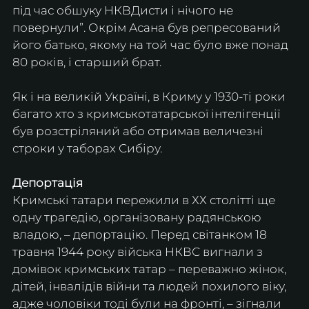
під час обшуку НКВДисти і нічого не 
повернули”. Окрім Асана був репресований 
його батько, якому на той час було вже понад 
80 років, і старший брат. 
Як і на великій Україні, в Криму у 1930-ті роки 
багато хто з кримськотатарської інтелігенції 
був розстріляний або отримав величезні 
строки у таборах Сибіру.
Депортація
Кримські татари пережили в ХХ столітті ще 
одну трагедію, організовану радянською 
владою, – депортацію. Перед світанком 18 
травня 1944 року війська НКВС вигнали з 
домівок кримських татар – переважно жінок, 
дітей, інвалідів війни та людей похилого віку, 
адже чоловіки тоді були на фронті, – зігнали 