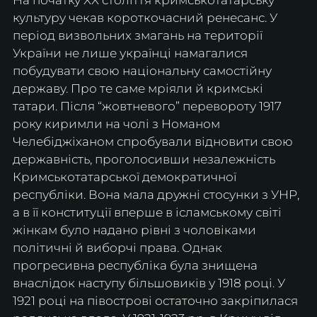
культуру чекав короткочасний ренесанс. У 
період визвольних змагань на території 
України не лише українці намагалися 
побудувати свою національну самостійну 
державу. Про те саме мріяли й кримські 
татари. Після “жовтневого” перевороту 1917 
року киримли на чолі з Номаном 
Челебіджіханом спробували відновити свою 
державність, проголосивши незалежність 
Кримськотатарської демократичної 
республіки. Вона мала дружні стосунки з УНР, 
а в її конституції вперше в ісламському світі 
жінкам було надано рівні з чоловіками 
політичні й виборчі права. Однак 
прогресивна республіка була знищена 
внаслідок наступу більшовиків у 1918 році. У 
1921 році на півострові остаточно закріпилася 