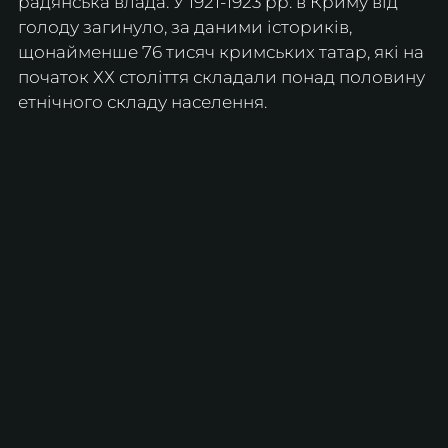
радянська влада. У 1921-1923 рр. в Криму від 
голоду загинуло, за даними істориків, 
щонайменше 76 тисяч кримських татар, які на 
початок ХХ століття складали понад половину 
етнічного складу населення.