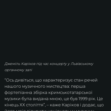
Джеміль Каріков під час концерту у Львівському 
органному залі
“Ось дивіться, що характеризує стан речей 
нашого музичного мистецтва: перша 
фортепіанна збірка кримськотатарської 
музики була видана мною, це був 1999 рік. Це 
кінець ХХ століття”, – каже Каріков і додає, що 
його мрія відкрити національну музичну 