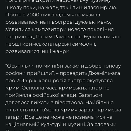
школу поки, на жаль, так і лишилася мрією. 
Проте в 2000-них академічна музика 
розвивалася на півострові дуже активно, 
з'явилися композитори нового покоління, 
наприклад, Расим Рамазанов. Були написані 
перші кримськотатарські симфонії, 
розвивалися інші жанри.
“Ось тільки-но ми ніби зажили добре, і знову 
росіяни прийшли”, – провадить Джеміль-ага 
про 2014 рік, коли росія вкотре окупувала 
Крим. Основна маса кримських татар не 
прийняла російської влади. Багатьом 
довелося виїхати з півострова. Найбільша 
кількість політв'язнів Криму зараз – кримські 
татари. Все це не може не позначатися на 
національній культурі й музиці. За словами 