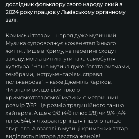
дослідник фольклору свого народу, який з 
2024 року працює у Львівському органному 
залі. 
Кримські татари – народ дуже музичний. 
Музика супроводжує кожен етап їхнього 
життя. Лише в Криму, на перетині сходу і 
заходу, могла виникнути така самобутня 
культура. “Наша музика дуже багата ритмами, 
тембрами, інструментарієм, справді 
поліжанрова”, – каже Джеміль Каріков.
Чи знали ви, що візитівкою 
кримськотатарської музики є метричний 
розмір 7/8? Це розмір традиційного танцю 
хайтарма. А ще є 9/8 (4/8 плюс 5/8) чи 9/4 (4/4 
плюс 5/4), які характерні для іншого танцю – 
агир-ава. А взагалі в музиці кримських татар 
виділяють півтора десятка жанрів! 