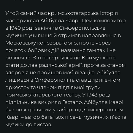
У той самий час кримськотатарська історія 
має приклад Абібулла Каврі. Цей композитор 
в 1940 році закінчив Сімферопольське 
музичне училище й отримав направлення в 
Московську консерваторію, проте через 
початок бойових дій навчання там так і не 
розпочав. Він повернувся до Криму і хотів 
стати до лав радянської армії, проте за станом 
здоровʼя не пройшов мобілізацію. Абібулла 
лишився в Сімферополі та став диригентом 
оркестру та членом підпільної групи 
кримськотатарського театру. У 1943 році 
підпільника викрило Гестапо. Абібулла Каврі 
був розстріляний у таборі під Сімферополем. 
Каврі – автор багатьох пісень, музичних пʼєс та 
музики до вистав.