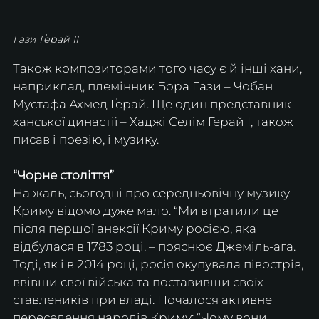
Гази Ґерай ІІ
Також композиторами того часу є й інші хани, 
наприклад, племінник Бора Гази – Чобан 
Мустафа Ахмед Ґерай. Ще один представник 
ханської династії – Хаджі Селім Герай І, також 
писав і поезію, і музику.
“Чорне століття”
На жаль, сьогодні про середньовічну музику 
Криму відомо дуже мало. “Ми втратили це 
після першої анексії Криму росією, яка 
відбулася в 1783 році, – пояснює Джеміль-ага. 
Тоді, як і в 2014 році, росія окупувала півострів, 
ввівши свої війська та поставивши своїх 
ставлеників при владі. Почалося активне 
переселення народів Криму: “Чому вони 