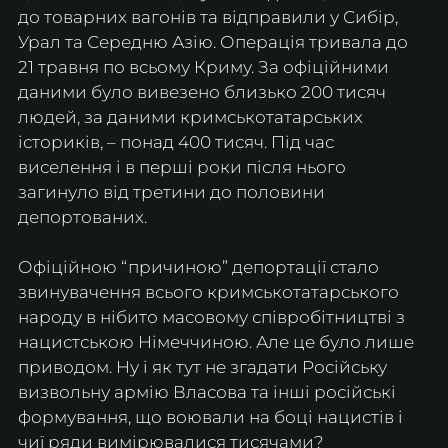
до товарних вагонів та відправили у Сибір, 
Урал та Середню Азію. Операція тривала до 
21 травня по всьому Криму. За офіційними 
даними було вивезено близько 200 тисяч 
людей, за даними кримськотатарських 
істориків, – понад 400 тисяч. Під час 
виселення і в перші роки після нього 
загинуло від третини до половини 
депортованих.
Офіційною “причиною” депортації стало 
звинувачення всього кримськотатарського 
народу в нібито масовому співробітництві з 
нацистською Німеччиною. Але це було лише 
приводом. Ну і як тут не згадати Російську 
визвольну армію Власова та інші російські 
формування, що воювали на боці нацистів і 
чиї ряди вимірювалися тисячами?