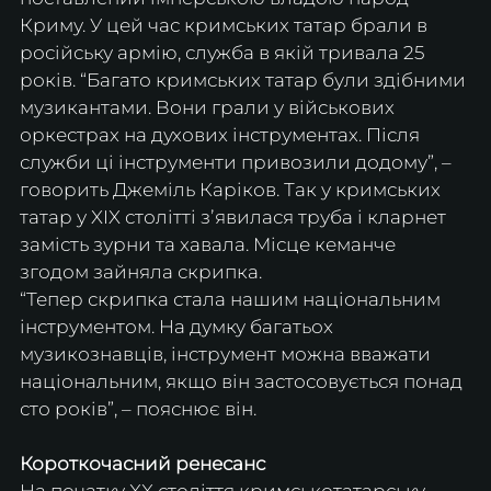
Криму. У цей час кримських татар брали в 
російську армію, служба в якій тривала 25 
років. “Багато кримських татар були здібними 
музикантами. Вони грали у військових 
оркестрах на духових інструментах. Після 
служби ці інструменти привозили додому”, – 
говорить Джеміль Каріков. Так у кримських 
татар у XIX столітті зʼявилася труба і кларнет 
замість зурни та хавала. Місце кеманче 
згодом зайняла скрипка.
“Тепер скрипка стала нашим національним 
інструментом. На думку багатьох 
музикознавців, інструмент можна вважати 
національним, якщо він застосовується понад 
сто років”, – пояснює він.
Короткочасний ренесанс
На початку XX століття кримськотатарську 