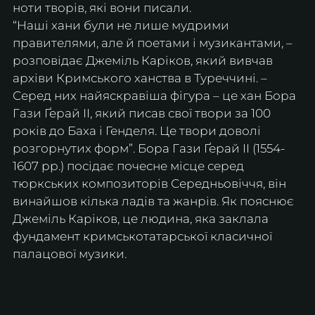
ноти творів, які вони писали.
“Наші хани були не лише мудрими 
правителями, але й поетами і музикантами, – 
розповідає Джеміль Каріков, який вивчав 
архіви Кримського ханства в Туреччині. – 
Серед них найяскравіша фігура – це хан Бора 
Гази Ґерай ІІ, який писав свої твори за 100 
років до Баха і Генделя. Це твори доволі 
розгорнутих форм”. Бора Гази Ґерай II (1554-
1607 рр.) посідає почесне місце серед 
тюркських композиторів Середньовіччя, він 
винайшов кілька ладів та жанрів. Як пояснює 
Джеміль Каріков, це людина, яка заклала 
фундамент кримськотатарської класичної 
палацової музики.