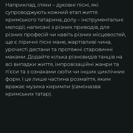
Наприклад, іляхи – духовні пісні, які 
супроводжують кожний етап життя 
кримського татарина, долу – інструментальні 
мелодії, написані з різних приводів, для 
різних професій чи навіть різних місцевостей, 
ще є ліричні пісні мане, жартівливі чина, 
урочисті дестани та протяжні старовинні 
маками. Додайте кілька різновидів танців на 
всі випадки життя, імпровізаційні жанри та 
пʼєси та з ознаками сюїти чи інших циклічних 
форм. І це лише частина розмаїття, яким 
вражає музика киримли (самоназва 
кримських татар).