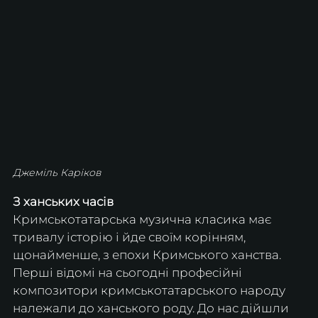
Джеміль Каріков
З ханських часів
Кримськотатарська музична класика має 
тривалу історію і йде своїм корінням, 
щонайменше, з епохи Кримського ханства. 
Перші відомі на сьогодні професійні 
композитори кримськотатарського народу 
належали до ханського роду. До нас дійшли 