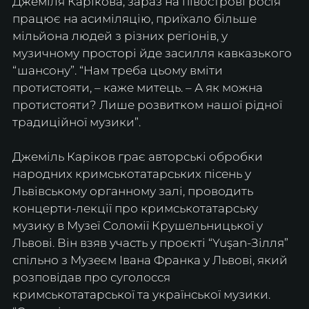
Джеміля Карікова, зараз на півострові росія 
працює на асиміляцію, приїхало більше 
мільйона людей з різних регіонів, у 
музичному просторі йде засилля кавказького 
“шансону”. “Нам треба цьому вміти 
протистояти, – каже митець. – А як можна 
протистояти? Лише розвитком нашої рідної 
традиційної музики”. 
Джеміль Каріков грає авторські обробки 
народних кримськотатарських пісень у 
Львівському органному залі, проводить 
концерти-лекції про кримськотатарську 
музику в Музеї Соломії Крушельницької у 
Львові. Він взяв участь у проєкті “Yuşan-Зілля” 
спільно з Музеєм Івана Франка у Львові, який 
розповідав про суголосся 
кримськотатарської та української музики. 