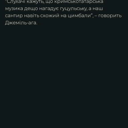
“Слухачі кажуть, що кримськотатарська 
музика дещо нагадує гуцульську, а наш 
сантир навіть схожий на цимбали”, – говорить 
Джеміль-ага.