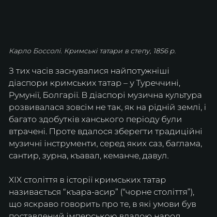
Карло Боссолі. Кримські татари в степу, 1856 р.
З тих часів заснувалися найпотужніші 
діаспори кримських татар – у Туреччині, 
Румунії, Болгарії. В діаспорі музична культура 
розвивалася зовсім не так, як на рідній землі, і 
багато здобутків ханського періоду були 
втрачені. Проте вдалося зберегти традиційні 
музичні інструменти, серед яких саз, баглама, 
сантир, зурна, къавал, кеманче, давул.
XIX століття в історії кримських татар 
називається “къара-асир” (“чорне століття”), 
що яскраво говорить про те, в які умови був 
поставлений імперською владою народ 