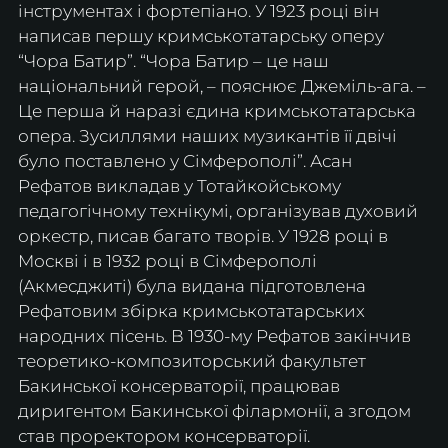
інструментах і фортепіано. У 1923 році він 
написав першу кримськотатарську оперу 
“Чора Батир”. “Чора Батир – це наш 
національний герой, – пояснює Джеміль-ага. – 
Це перша й наразі єдина кримськотатарська 
опера. Зусиллями наших музикантів її двічі 
було поставлено у Сімферополі”. Асан 
Рефатов викладав у Тотайкойському 
педагогічному технікумі, організував духовий 
оркестр, писав багато творів. У 1928 році в 
Москві і в 1932 році в Сімферополі 
(Акмесджиті) була видана підготовлена 
Рефатовим збірка кримськотатарських 
народних пісень. В 1930-му Рефатов закінчив 
теоретико-композиторський факультет 
Бакинської консерваторії, працював 
диригентом Бакинської філармонії, а згодом 
став проректором консерваторії. 