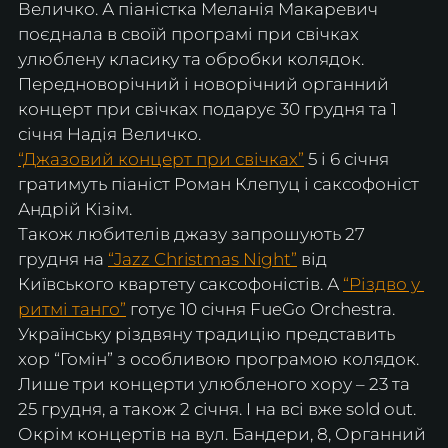
Величко. А піаністка Меланія Макаревич 
поєднала в своїй програмі при свічках 
улюблену класику та обробки колядок. 
Передноворічний і новорічний органний 
концерт при свічках подарує 30 грудня та 1 
січня Надія Величко. 
“Джазовий концерт при свічках”
 5 і 6 січня 
гратимуть піаніст Роман Клепуц і саксофоніст 
Андрій Кізім. 
Також любителів джазу запрошують 27 
грудня на 
“Jazz Christmas Night”
 від 
Київського квартету саксофоністів. А 
“Різдво у 
ритмі танго”
 готує 10 січня FueGo Orchestra. 
Українську різдвяну традицію представить 
хор “Гомін” з особливою програмою колядок. 
Лише три концерти улюбленого хору – 23 та 
25 грудня, а також 2 січня. І на всі вже sold out.
Окрім концертів на вул. Бандери, 8, Органний 