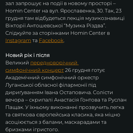
зал запрошує на події в новому просторі – 
Homin Center на вул. Ярославенка, 30. Так, 23 
грудня там відбудеться лекція музикознавиці 
Вікторії Антошевської “Музика Різдва”. 
Слідкуйте за сторінками Homin Center в 
Instagram
 та 
Facebook
.
Новий рік і після 
Великий 
передноворічний 
симфонічний концерт
 26 грудня готує 
Академічний симфонічний оркестр 
Луганської обласної філармонії під 
дириґуванням Івана Остаповича. Солісти 
вечора – скрипалі Анастасія Гонтова та Руслан 
Пащак. У їхньому виконанні прозвучить легка 
та святкова європейська класика, яка міцно 
асоціюється з балами, маскарадами та 
бризками ігристого.