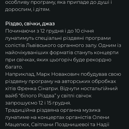
особливу програму, яка припаде до душі і 
дорослим, і дітям.
Різдво, свічки, джаз
Починаючи з 12 грудня і до 10 січня 
лунатимуть спеціальні різдвяні програми 
солістів Львівського органного залу. Одним із 
найочікуваніших форматів стануть концерти 
при свічках, яких цьогоріч буде рекордно 
багато. 
Наприклад, Марк Новакович побудував свою 
різдвяну програму на авторських обробках 
хітів Френка Сінатри. Відчути ностальгійний 
вайб “білого Різдва” у світлі свічок 
запрошуємо 12 і 15 грудня. 
Традиційна різдвяна органна музика 
лунатиме на концертах органістів Олени 
Мацелюх, Світлани Позднишевої та Надії 