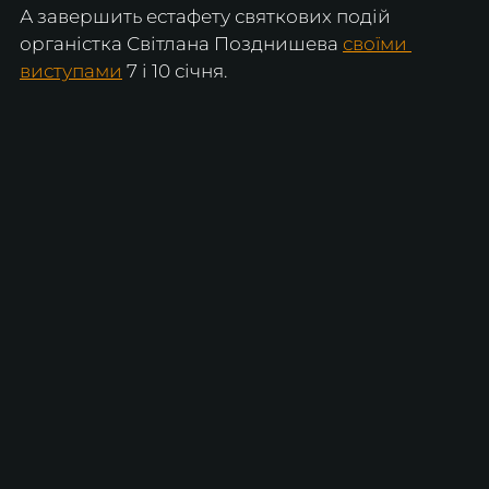
А завершить естафету святкових подій 
органістка Світлана Позднишева 
своїми 
виступами
 7 і 10 січня.