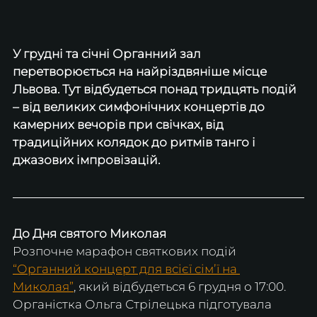
У грудні та січні Органний зал 
перетворюється на найріздвяніше місце 
Львова. Тут відбудеться понад тридцять подій 
– від великих симфонічних концертів до 
камерних вечорів при свічках, від 
традиційних колядок до ритмів танго і  
джазових імпровізацій.
До Дня святого Миколая
Розпочне марафон святкових подій 
“Органний концерт для всієї сімʼї на 
Миколая”
, який відбудеться 6 грудня о 17:00. 
Органістка Ольга Стрілецька підготувала 