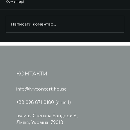
Коментарі
Написати коментар...
КОНТАКТИ
info@lvivconcert.house
+38 098 871 0180 (лінія 1)
вулиця Степана Бандери 8,
Львів, Україна, 79013