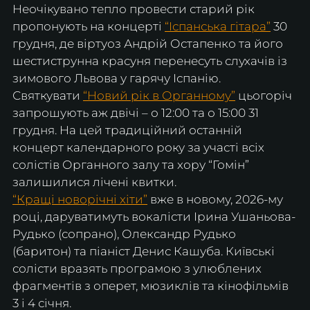
Неочікувано тепло провести старий рік 
пропонують на концерті 
“Іспанська гітара”
 30 
грудня, де віртуоз Андрій Остапенко та його 
шестиструнна красуня перенесуть слухачів із 
зимового Львова у гарячу Іспанію.
Святкувати 
“Новий рік в Органному”
 цьогоріч 
запрошують аж двічі – о 12:00 та о 15:00 31 
грудня. На цей традиційний останній 
концерт календарного року за участі всіх 
солістів Органного залу та хору “Гомін” 
залишилися лічені квитки.
“Кращі новорічні хіти”
 вже в новому, 2026-му 
році, даруватимуть вокалісти Ірина Ушаньова-
Рудько (сопрано), Олександр Рудько 
(баритон) та піаніст Денис Кашуба. Київські 
солісти вразять програмою з улюблених 
фрагментів з оперет, мюзиклів та кінофільмів 
3 і 4 січня.