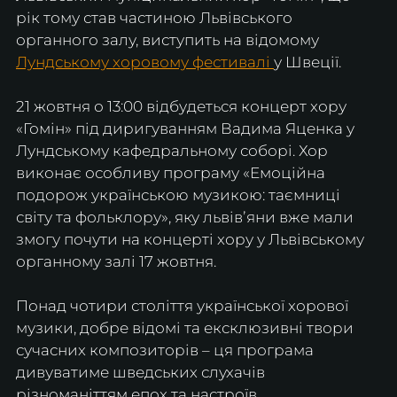
рік тому став частиною Львівського 
органного залу, виступить на відомому 
Лундському хоровому фестивалі 
у Швеції. 
21 жовтня о 13:00 відбудеться концерт хору 
«Гомін» під диригуванням Вадима Яценка у 
Лундському кафедральному соборі. Хор 
виконає особливу програму «Емоційна 
подорож українською музикою: таємниці 
світу та фольклору», яку львівʼяни вже мали 
змогу почути на концерті хору у Львівському 
органному залі 17 жовтня. 
Понад чотири століття української хорової 
музики, добре відомі та ексклюзивні твори 
сучасних композиторів – ця програма 
дивуватиме шведських слухачів 
різноманіттям епох та настроїв.