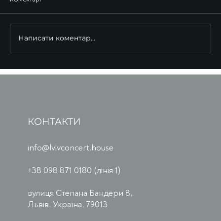
Написати коментар...
КОНТАКТИ
info@lvivconcert.house
+38 098 871 0180 (лінія 1)
вулиця Степана Бандери 8,
Львів, Україна, 79013