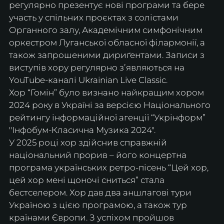
регулярно презентує нові програми та бере 
участь у спільних проєктах з солістами 
Органного залу, Академічним симфонічним 
оркестром Луганської обласної філармонії, а 
також запрошеними дириґентами. Записи з 
виступів хору регулярно зʼявляються на 
YouTube-каналі Ukrainian Live Classic.
Хор “Гомін” було визнано найкращим хором 
2024 року в Україні за версією Національного 
рейтингу інформаційної агенції “Укрінформ” 
"Інфобум-Класична Музика 2024".
У 2025 році хор здійснив справжній 
національний прорив – його концертна 
програма українських ретро-пісень “Цей хор, 
цей хор мені щоночі сниться” стала 
бестселером. Хор дав два аншлагові тури 
Україною з цією програмою, а також тур 
країнами Європи. З успіхом пройшов  