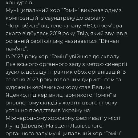
конкурсів.
Муніципальний хор “Гомін” виконав одну з 
композицій із саундтреку до серіалу 
“Чорнобиль” від телеканалу HBO, премʼєра 
якого відбулась 2019 року. Твір, який звучав в 
останній серії фільму, називається “Вічная 
пам’ять”.
Із 2023 року хор “Гомін” увійшов до складу 
Львівського органного залу з метою синергії 
зусиль, досвіду і практик обох організацій. З 
серпня 2023 року головним дириґентом та 
художнім керівником хору став Вадим 
Яценко, під керівництвом якого “Гомін” в 
оновленому складі у жовтні цього ж року 
успішно представив Україну на 
Міжнародному хоровому фестивалі у місті 
Лунд (Швеція). На сцені Львівського 
органного залу муніципальний хор “Гомін” 