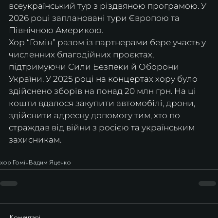
всеукраїнський тур з різдвяною програмою. У 
2026 році заплановані тури Європою та 
Північною Америкою.
Хор “Гомін” разом із партнерами бере участь у 
численних благодійних проєктах, 
підтримуючи Сили Безпеки й Оборони 
України. У 2025 році на концертах хору було 
здійснено зборів на понад 20 млн грн. На ці 
кошти вдалося закупити автомобілі, дрони, 
здійснити адре​​сну допомогу тим, хто ​​по​​
страждав від війни з росією та українським 
захисникам. 
хор Гомін
Вадим Яценко
Коментарі