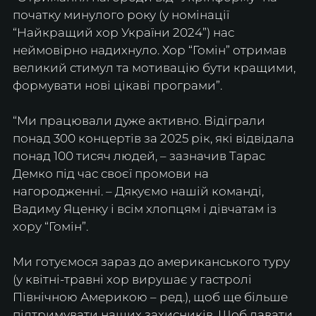
початку минулого року (у номінації 
“Найкращий хор України 2024”) нас 
неймовірно надихнуло. Хор “Гомін” отримав 
великий стимул та мотивацію бути кращими, 
формувати нові цікаві програми”.
“Ми працювали дуже активно. Відіграли 
понад 300 концертів за 2025 рік, які відвідала 
понад 100 тисяч людей, – зазначив Тарас 
Демко під час своєї промови на 
нагородженні. – Дякуємо нашій команді, 
Вадиму Яценку і всім хлопцям і дівчатам із 
хору “Гомін”.
Ми готуємося зараз до американського туру 
(у квітні-травні хор вирушає у гастролі 
Північною Америкою – ред.), щоб ще більше 
підтримувати наших захисників. Щоб давати 