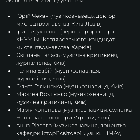
експертів Рейтингу увійшли: 
Юрій Чекан (музикознавець, доктор 
мистецтвознавства, Київ-Львів)
Ірина Сухленко (перша проректорка 
ХНУМ ім.І.Котляревського, кандидат 
мистецтвознавства, Харків)
Світлана Галась (музична критикиня, 
журналістка, Київ)
Галина Бабій (музикознавиця, 
журналістка, Київ)
Ольга Голинська (музикознавиця, Київ)
Марина Гордієнко (музикознавиця, 
музична критикиня, Київ)
Марія Кононова (музикознавиця, солістка 
Національної опери України, Київ)
Анна Різаєва (музикознавиця, доцентка 
кафедри історії світової музики НМАУ, 