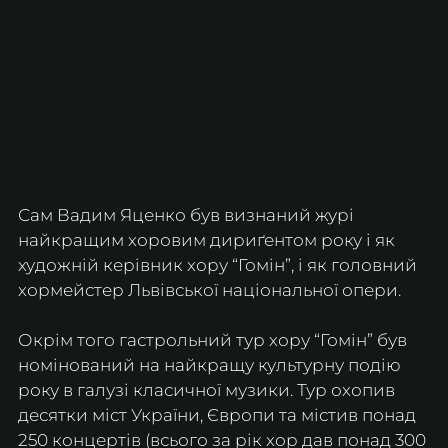
Сам Вадим Яценко був визнаний журі 
найкращим хоровим дириґентом року і як 
художній керівник хору “Гомін”, і як головний 
хормейстер Львівської національної опери.
Окрім того гастрольний тур хору “Гомін” був  
номінований на найкращу культурну подію 
року в галузі класичної музики. Тур охопив 
десятки міст України, Європи та містив понад 
250 концертів (всього за рік хор дав понад 300 