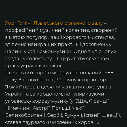
Хор “Гомін” Львівського органного залу
 – 
професійний музичний колектив, створений 
з метою популяризації хорового мистецтва, 
втілення найкращих практик і досягнень у 
царині української музики. Одне з ключових 
завдань колективу – відкривати слухачам 
красу української пісні. 
Львівський хор “Гомін” був заснований 1988 
року. За свою понад 30-річну історію хор 
“Гомін” провів десятки успішних виступів в 
Україні та за кордоном, популяризуючи 
українську хорову музику (у США, Франції, 
Німеччині, Австрії, Польщі, Чехії, 
Великобританії, Сербії, Румунії, Іспанії, Швеції), 
ставав лауреатом численних хорових 