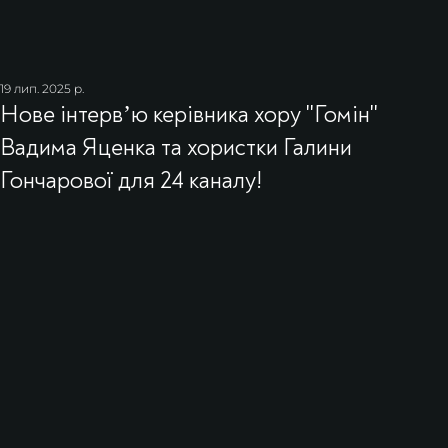
19 лип. 2025 р.
Нове інтервʼю керівника хору ''Гомін''
Вадима Яценка та хористки Галини
Гончарової для 24 каналу!