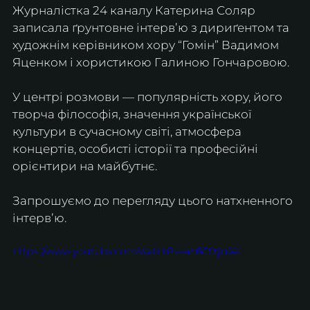
Журналістка 24 каналу Катерина Соляр 
записала ґрунтовне інтервʼю з дириґентом та 
художнім керівником хору “Гомін” Вадимом 
Яценком і хористикою Галиною Гончаровою.
У центрі розмови — популярність хору, його 
творча філософія, значення української 
культури в сучасному світі, атмосфера 
концертів, особисті історії та професійні 
орієнтири на майбутнє.
Запрошуємо до перегляду цього натхненного 
інтервʼю.
https://www.youtube.com/watch?v=ah6CfXjniX4