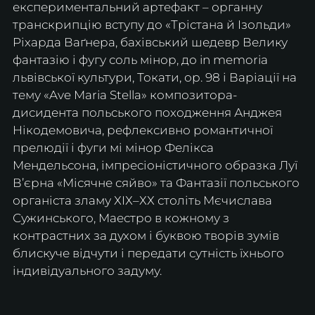
експериментальний артефакт – органну 
транскрипцію вступу до «Трістана й Ізольди» 
Ріхарда Ваґнера, бахівський шедевр Велику 
фантазію і фугу соль мінор, до in memoria 
львівської культури, Токати, ор. 98 і Варіації на 
тему «Ave Maria Stella» композитора-
дисидента польського походження Анджея 
Нікодемовича, рефлексивно романтичної 
прелюдії і фуги мі мінор Фелікса 
Мендельсона, імпресіоністичного образка Луї 
В’єрна «Місячне сяйво» та Фантазії польського 
органіста зламу ХІХ–ХХ століть Мєчислава 
Сужинського, Маестро в кожному з 
контрастних за духом і буквою творів зумів 
блискуче відчути і передати сутність їхнього 
індивідуального задуму.