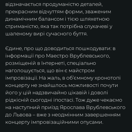
відзначається продуманістю деталей, 
прекрасним відчуттям форми, зваженим 
динамічним балансом і тією шляхетною 
стриманістю, яка так потрібна слухачеві у 
шаленому вирі сучасного буття.
Єдине, про що доводиться пошкодувати: в 
інформації про Маестро Врублевського, 
розміщеній в Інтернеті, спеціально 
наголошується, що він є майстром 
імпровізації. На жаль, в об’ємному хронотопі 
концерту не знайшлось можливості почути 
його у цій надзвичайно цікавій і доволі 
рідкісній сьогодні іпостасі. Тож дуже чекаємо 
на наступний приїзд Ярослава Врублевського 
до Львова – вже з неодмінним завершенням 
концерту імпровізаційними опусами.