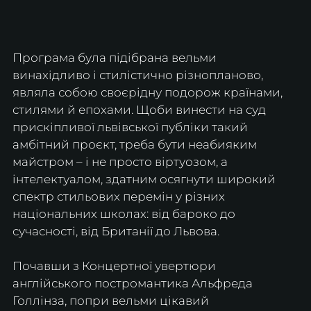
Програма була підібрана вельми 
винахідливо і стилістично різнопланово, 
являла собою своєрідну подорож країнами, 
стилями й епохами. Щоби винести на суд 
прискіпливої львівської публіки такий 
амбітний проєкт, треба бути неабияким 
майстром – і не просто віртуозом, а 
інтелектуалом, здатним осягнути широкий 
спектр стильових перемін у різних 
національних школах: від бароко до 
сучасності, від Британії до Львова.
Почавши з Концертної увертюри 
англійського постромантика Альфреда 
Голлінза, попри вельми цікавий 