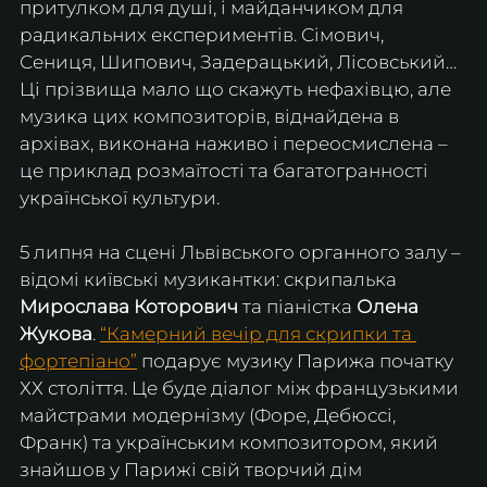
притулком для душі, і майданчиком для 
радикальних експериментів. Сімович, 
Сениця, Шипович, Задерацький, Лісовський… 
Ці прізвища мало що скажуть нефахівцю, але 
музика цих композиторів, віднайдена в 
архівах, виконана наживо і переосмислена – 
це приклад розмаїтості та багатогранності 
української культури.
5 липня на сцені Львівського органного залу – 
відомі київські музикантки: скрипалька 
Мирослава Которович
 та піаністка 
Олена 
Жукова
. 
“Камерний вечір для скрипки та 
фортепіано”
 подарує музику Парижа початку 
ХХ століття. Це буде діалог між французькими 
майстрами модернізму (Форе, Дебюссі, 
Франк) та українським композитором, який 
знайшов у Парижі свій творчий дім 