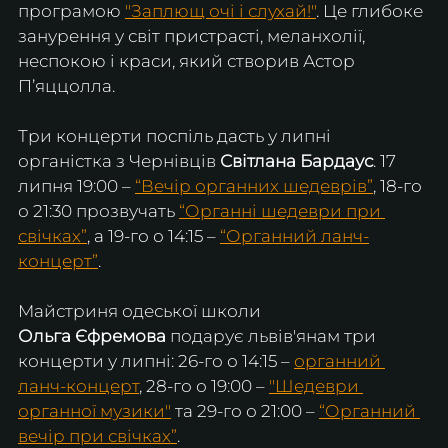
програмою 
"Заплющ очі і слухай!"
. Це глибоке 
занурення у світ пристрасті, меланхолії, 
неспокою і краси, який створив Астор 
П’яццолла.
Три концерти поспіль дасть у липні 
органістка з Чернівців 
Світлана Бардаус
. 17 
липня 19:00 – 
“Вечір органних шедеврів”
, 18-го 
о 21:30 прозвучать 
“Органні шедеври при 
свічках”
, а 19-го о 14:15 – 
“Органний ланч-
концерт”
.
Майстриня одеської школи 
Ольга Єфремова
 подарує львів'янам три 
концерти у липні: 26-го о 14:15 – 
органний 
ланч-концерт
, 28-го о 19:00 – 
"Шедеври 
органної музики"
 та 29-го о 21:00 – 
“Органний 
вечір при свічках”
.