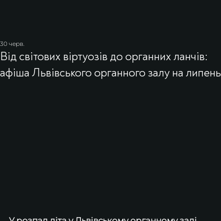
30 черв.
​Від світових віртуозів до органних ланчів:
афіша Львівського органного залу на липень
У розпал літа у Львівському органному залі 