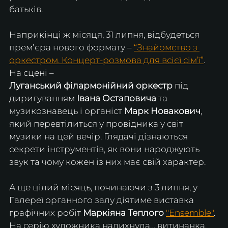
батьків.
Наприкінці ж місяця, 31 липня, відбудеться 
премʼєра нового формату – 
“Знайомство з 
оркестром. Концерт-розмова для всієї сім’ї”
. 
На сцені – 
Луганський філармонійний оркестр
 під 
диригуванням 
Івана Остаповича
 та 
музикознавець і органіст 
Марк Новакович
, 
який перевтілиться у провідника у світ 
музики на цей вечір. Глядачі дізнаються 
секрети інструментів, як вони народжують 
звук та чому кожен із них має свій характер. 
А ще цілий місяць, починаючи з 3 липня, у 
Галереї органного залу діятиме виставка 
графічних робіт 
Маркіяна Теплого
"Ensemble"
. 
На серію художника надихнула… витинанка. 