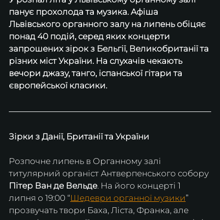
панує прохолода та музика. Афіша 
Львівського органного залу на липень
обіцяє 
понад 40 подій, серед яких концерти 
запрошених зірок з Бельгії, Великобританії та 
різних міст України. На слухачів чекають 
вечори джазу, танго, іспанської гітари та 
європейської класики.
Зірки з Данії, Британії та України
Розпочне липень в Органному залі 
титулярний органіст Антверпенського собору 
Пітер Ван де Вельде
. На його концерті 1 
липня о 19:00 “
Шедеври органної музики
” 
прозвучать твори Баха, Ліста, Франка, але 