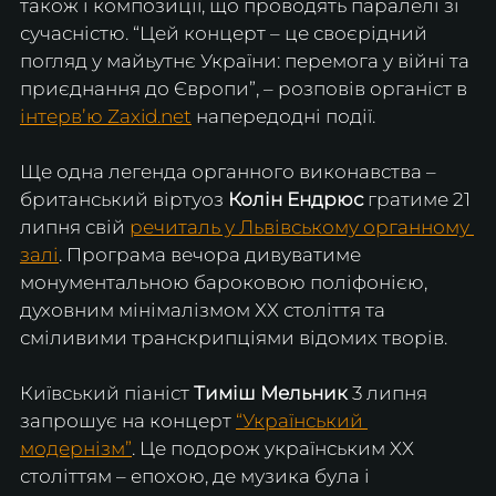
також і композиції, що проводять паралелі зі 
сучасністю. “Цей концерт – це своєрідний 
погляд у майьутнє України: перемога у війні та 
приєднання до Європи”, – розповів органіст в 
інтервʼю Zaxid.net
 напередодні події.
Ще одна легенда органного виконавства – 
британський віртуоз 
Колін Ендрюс
 гратиме 21 
липня свій 
речиталь у Львівському органному 
залі
. Програма вечора дивуватиме 
монументальною бароковою поліфонією, 
духовним мінімалізмом ХХ століття та 
сміливими транскрипціями відомих творів.
Київський піаніст 
Тиміш Мельник
 3 липня 
запрошує на концерт 
“Український 
модернізм”
. Це подорож українським XX 
століттям – епохою, де музика була і 