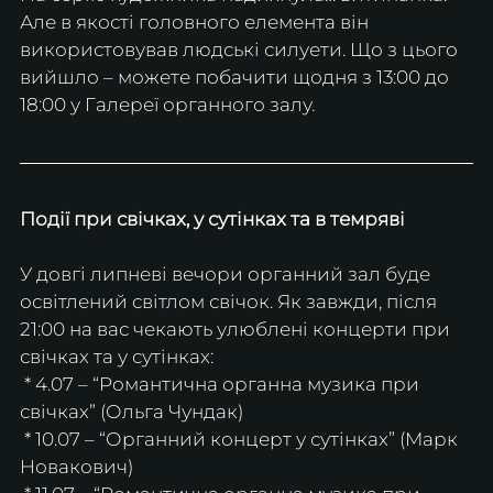
Але в якості головного елемента він 
використовував людські силуети. Що з цього 
вийшло – можете побачити щодня з 13:00 до 
18:00 у Галереї органного залу.
Події при свічках, у сутінках та в темряві
У довгі липневі вечори органний зал буде 
освітлений світлом свічок. Як завжди, після 
21:00 на вас чекають улюблені концерти при 
свічках та у сутінках:
 * 4.07 – “Романтична органна музика при 
свічках” (Ольга Чундак)
 * 10.07 – “Органний концерт у сутінках” (Марк 
Новакович)