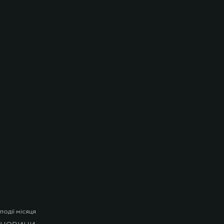
події місяця