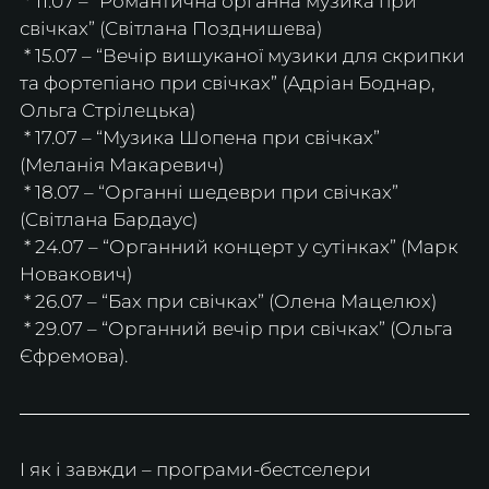
 * 11.07 – “Романтична органна музика при 
свічках” (Світлана Позднишева)
 * 15.07 – “Вечір вишуканої музики для скрипки 
та фортепіано при свічках” (Адріан Боднар, 
Ольга Стрілецька)
 * 17.07 – “Музика Шопена при свічках” 
(Меланія Макаревич)
 * 18.07 – “Органні шедеври при свічках” 
(Світлана Бардаус)
 * 24.07 – “Органний концерт у сутінках” (Марк 
Новакович)
 * 26.07 – “Бах при свічках” (Олена Мацелюх)
 * 29.07 – “Органний вечір при свічках” (Ольга 
Єфремова).
І як і завжди – програми-бестселери 