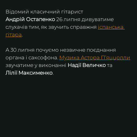
Відомий класичний гітарист 
Андрій Остапенко
 26 липня дивуватиме 
слухачів тим, як звучить справжня 
іспанська 
гітара
.
А 30 липня почуємо незвичне поєднання 
органа і саксофона. 
Музика Астора П’яццолли
звучатиме у виконанні 
Надії Величко
 та 
Лілії Максименко
.