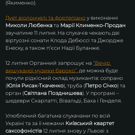
(Якименко).
Дует віолончелі та фортепіано
 у виконанні 
Миколи Любенка
 та 
Марії Клименко-Продан
звучатиме 11 липня. На слухачів чекають дві 
віртуозні сонати Клода Дебюссі та Джордже 
Енеску, а також пʼєси Надії Буланже.
12 липня Органний запрошує на 
“Вечір 
вишуканої музики бароко”
, де можна буде 
почути рідкісний склад музикантів: сопрано 
(
Юлія Рисак-Ткаченко
), труба (
Петро Січко
) та 
орган (
Світлана Позднишева
). У програмі – 
шедеври Скарлатті, Вівальді, Баха і Генделя.
Улюблений багатьма слухачами по всій 
Україні та за її межами 
Київський квартет 
саксофоністів
 12 липня знову у Львові з 