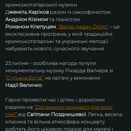
кримськотатарської музики 
Д
жеміль Каріков
 разом із саксофоністом 
Андрієм Кізімом
 та піаністом 
Романом Клепуцем
. 
"Вечір джазу. Qirim"
 – це 
ексклюзивна програма, у якій традиційні 
кримськотатарські та українські мелодії 
набувають нового, сучасного звучання.
23 липня – особлива нагода почути 
монументальну музику Ріхарда Ваґнера зі 
“Сутінків богів”
 на органі у виконанні 
Надії Величко
.
Гарно провести час і дітям, і дорослим 
радимо на 
“Органному концерті для всієї 
сім’ї” 
від 
Світлани Позднишевої
. Легка, весела 
класика та вільна атмосфера концерту 
роблять його цікавою подією для малечі і 