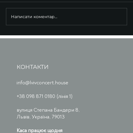
Написати коментар...
КОНТАКТИ
info@lvivconcert.house
+38 098 871 0180 (лінія 1)
вулиця Степана Бандери 8,
Львів, Україна, 79013
Каса працює щодня