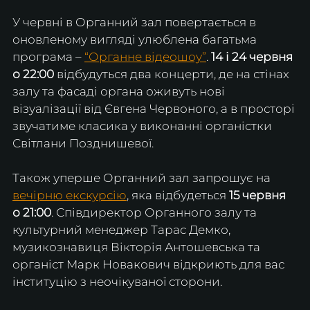
У червні в Органний зал повертається в 
оновленому вигляді улюблена багатьма 
програма – 
“Органне відеошоу”
. 
14 і 24 червня 
о 22:00
 відбудуться два концерти, де на стінах 
залу та фасаді органа оживуть нові 
візуалізації від Євгена Червоного, а в просторі 
звучатиме класика у виконанні органістки 
Світлани Позднишевої.
Також уперше Органний зал запрошує на 
вечірню екскурсію
, яка відбудеться 
15 червня 
о 21:00
. Співдиректор Органного залу та 
культурний менеджер Тарас Демко, 
музикознавиця Вікторія Антошевська та 
органіст Марк Новакович відкриють для вас 
інституцію з неочікуваної сторони.