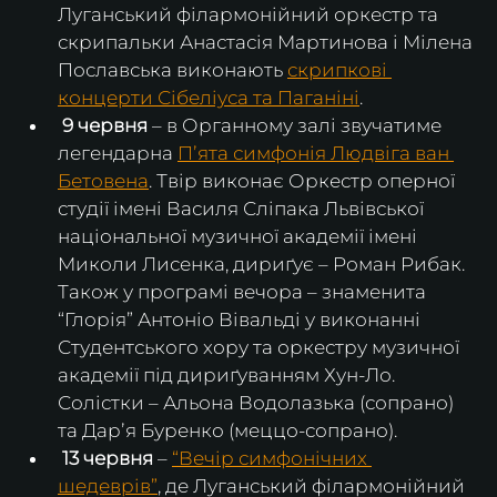
Луганський філармонійний оркестр та 
скрипальки Анастасія Мартинова і Мілена 
Пославська виконають 
скрипкові 
концерти Сібеліуса та Паганіні
.
 9 червня
 – в Органному залі звучатиме 
легендарна 
Пʼята симфонія Людвіга ван 
Бетовена
. Твір виконає Оркестр оперної 
студії імені Василя Сліпака Львівської 
національної музичної академії імені 
Миколи Лисенка, дириґує – Роман Рибак. 
Також у програмі вечора – знаменита 
“Глорія” Антоніо Вівальді у виконанні 
Студентського хору та оркестру музичної 
академії під дириґуванням Хун-Ло. 
Солістки – Альона Водолазька (сопрано) 
та Дарʼя Буренко (меццо-сопрано).
 13 червня
 – 
“Вечір симфонічних 
шедеврів”
, де Луганський філармонійний 