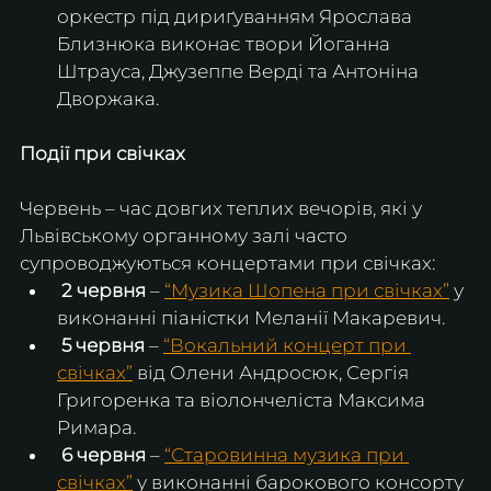
оркестр під дириґуванням Ярослава 
Близнюка виконає твори Йоганна 
Штрауса, Джузеппе Верді та Антоніна 
Дворжака.
Події при свічках
Червень – час довгих теплих вечорів, які у 
Львівському органному залі часто 
супроводжуються концертами при свічках:
 2 червня
 – 
“Музика Шопена при свічках”
 у 
виконанні піаністки Меланії Макаревич.
 5 червня
 – 
“Вокальний концерт при 
свічках”
 від Олени Андросюк, Сергія 
Григоренка та віолончеліста Максима 
Римара.
6 червня
 – 
“Старовинна музика при 
свічках”
 у виконанні барокового консорту 