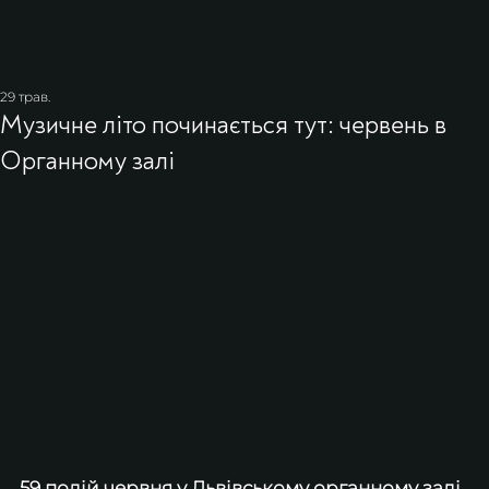
29 трав.
Музичне літо починається тут: червень в
Органному залі
59 подій червня у Львівському органному залі  