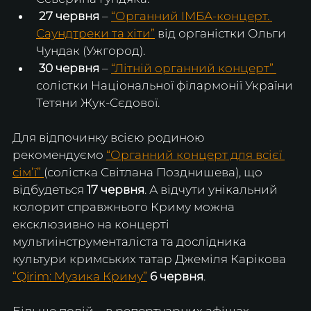
 27 червня
 – 
“Органний ІМБА-концерт. 
Саундтреки та хіти”
 від органістки Ольги 
Чундак (Ужгород).
30 червня
 – 
“Літній органний концерт” 
солістки Національної філармонії України 
Тетяни Жук-Сєдової.
Для відпочинку всією родиною 
рекомендуємо 
“Органний концерт для всієї 
сімʼї” 
(солістка Світлана Позднишева), що 
відбудеться 
17 червня
. А відчути унікальний 
колорит справжнього Криму можна 
ексклюзивно на концерті 
мультиінструменталіста та дослідника 
культури кримських татар Джеміля Карікова 
“Qirim: Музика Криму”
6 червня
. 
Більше подій – в репертуарних афішах 