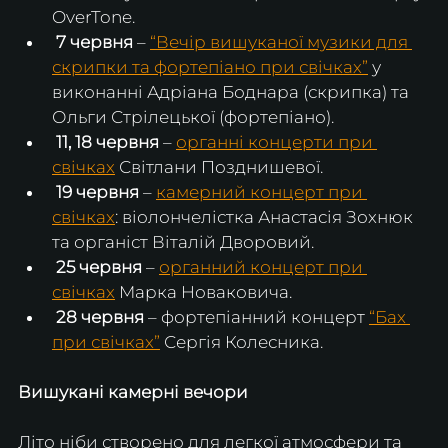
OverTone.
7 червня 
– 
“Вечір вишуканої музики для 
скрипки та фортепіано при свічках”
 у 
виконанні Адріана Боднара (скрипка) та 
Ольги Стрілецької (фортепіано).
11, 18 червня
 – 
органні концерти при 
свічках
 Світлани Позднишевої.
 19 червня
 – 
камерний концерт при 
свічках
: віолончелістка Анастасія Зохнюк 
та органіст Віталій Дворовий.
 25 червня
 – 
органний концерт при 
свічках
 Марка Новаковича.
28 червня
 – фортепіанний концерт 
“Бах 
при свічках”
 Сергія Колесника.
Вишукані камерні вечори
Літо ніби створено для легкої атмосфери та 