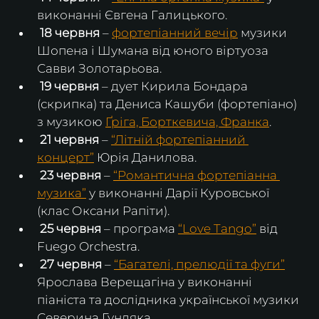
виконанні Євгена Галицького.
 18 червня
 – 
фортепіанний вечір
 музики 
Шопена і Шумана від юного віртуоза 
Савви Золотарьова.
 19 червня
 – дует Кирила Бондара 
(скрипка) та Дениса Кашуби (фортепіано) 
з музикою 
Ґріга, Борткевича, Франка
.
 21 червня
 – 
“Літній фортепіанний 
концерт”
 Юрія Данилова.
23 червня
 – 
“Романтична фортепіанна 
музика”
 у виконанні Дарії Куровської 
(клас Оксани Рапіти).
25 червня
 – програма 
“Love Tango”
 від 
Fuego Orchestra.
 27 червня
 – 
“Багателі, прелюдії та фуги”
Ярослава Верещагіна у виконанні 
піаніста та дослідника української музики 
Северина Гундяка.