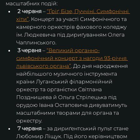
масштабних подій:
2 червня
 – 
“Ґріґ, Бізе, Пуччіні. Симфонічні 
хіти”
. Концерт за участі Симфонічного та 
камерного оркестрів фахового коледжу 
ім. Людкевича під дириґуванням Олега 
Чаплинського.
3 червня
 – 
“Великий органно-
симфонічний концерт з нагоди 93-річчя 
львівського органа”
. До дня народження 
найбільшого музичного інструмента 
країни Луганський філармонійний 
оркестр та органістки Світлана 
Позднишева й Ольга Стрілецька під 
орудою Івана Остаповича дивуватимуть 
масштабними творами для органа та 
оркестру.
 7 червня
 – за дириґентський пульт стане 
Любомир Ліщук. Під його керівництвом 