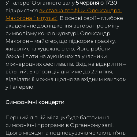
У Галереї Органного залу 
5 червня о 17:30
відкриється 
виставка графіки Олександра 
Макогона “Імпульс”
. В основі серії – глибоке 
академічне дослідження автора про зміну 
символізму коня в культурі. Олександр 
Макогон – майстер, що підкорив графіку, 
живопис та художнє скло. Його роботи – 
бажані лоти на аукціонах та учасники 
міжнародних фестивалів. Вхід на відкриття – 
вільний. Експозиція діятиме до 2 липня, 
відвідати її можна щодня за вхідним квитком 
у Галерею.
Симфонічні концерти
Перший літній місяць буде багатим на 
симфонічні програми в Органному залі. 
Цього місяця на поціновувачів чекають пʼять 