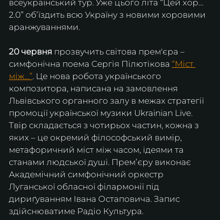
всеукраїнський тур. Уже цього літа “Цей хор… 
2.0” обʼїздить всю Україну з новими хоровими 
аранжуваннями.
20 червня
 прозвучить світова прем'єра – 
симфонічна поема Сергія Пілютікова 
“Міст 
між…”
. Це нова робота українського 
композитора, написана на замовлення 
Львівського органного залу в межах стратегії 
промоції української музики Ukrainian Live. 
Твір складається з чотирьох частин, кожна з 
яких – це окремий філософський вимір, 
метафоричний міст між часом, ідеями та 
станами людської душі. Премʼєру виконає 
Академічний симфонічний оркестр 
Луганської обласної філармонії під 
дириґуванням Івана Остаповича. Запис 
здійснюватиме Радіо Культура.