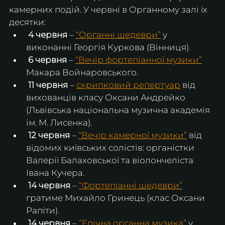
камерних подій. У червні в Органному залі їх 
десятки:
4 червня
 – 
“Органні шедеври”
 у 
виконанні Георгія Куркова (Вінниця).
 6 червня
 – 
“Вечір фортепіанної музики”
Макара Войнаровського.
 11 червня
 – 
скрипковий репертуар
 від 
вихованців класу Оксани Андрейко 
(Львівська національна музична академія 
ім. М. Лисенка).
 12 червня
 – 
“Вечір камерної музики”
 від 
відомих київських солістів: органістки 
Валерії Балаховської та віолончеліста 
Івана Кучера.
 14 червня
 – 
“Фортепіанні шедеври”
гратиме Михайло Гринець (клас Оксани 
Рапіти).
14 червня
 – 
“Епічна органна музика”
 у 