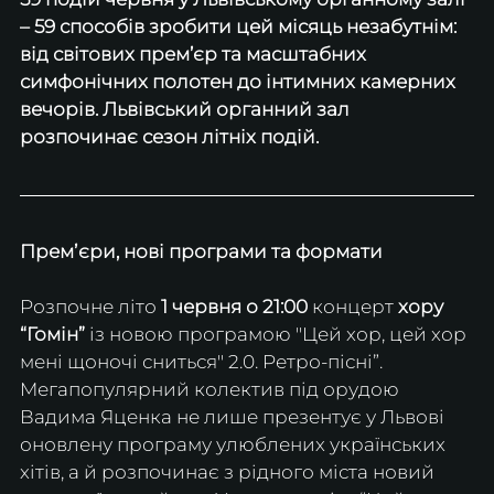
– 59 способів зробити цей місяць незабутнім: 
від світових прем’єр та масштабних 
симфонічних полотен до інтимних камерних 
вечорів. Львівський органний зал 
розпочинає сезон літніх подій.
Премʼєри, нові програми та формати
Розпочне літо 
1 червня о 21:00
 концерт 
хору 
“Гомін”
 із новою програмою "Цей хор, цей хор 
мені щоночі сниться" 2.0. Ретро-пісні”. 
Мегапопулярний колектив під орудою 
Вадима Яценка не лише презентує у Львові 
оновлену програму улюблених українських 
хітів, а й розпочинає з рідного міста новий 