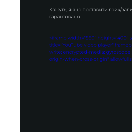
Кажуть, якщо поставити лайк/зал
гарантовано.
<iframe width="560" height="400"
title="YouTube video player" frameb
write; encrypted-media; gyroscope; p
origin-when-cross-origin" allowfull