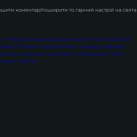
ишити коментар/поширити то гарний настрій на свята
 src="https://www.youtube.com/watch?v=LCM_hcxVbdE" 
order="0" allow="accelerometer; autoplay; clipboard-
icture-in-picture; web-share" referrerpolicy="strict-
screen></iframe>