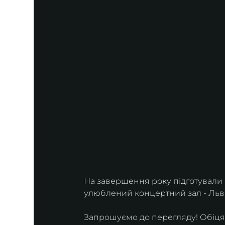
На завершення року підготували
улюблений концертний зал - Льві
Запрошуємо до перегляду! Обіцяє