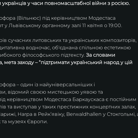
країнців у часи повномасштабної війни з росією.
фора (Вільнюс) під керівництвом Модестаса 
у Львівському органному залі 11 квітня о 19:00.
ів сучасних литовських та українських композиторів, 
дитативна водночас, об'єднана спільною естетикою 
либокого філософського підтексту. 
За словами 
 мета заходу – “підтримати український народ у цій 
фора – один із найуніверсальніших і 
ви, відомий своєю мистецькою уявою та 
ід керівництвом Модестаса Баркаускаса є постійним 
в та виступав у таких престижних концертних залах, 
рижі, Harpa в Рейк’явіку, Berwaldhallen у Стокгольмі, 
 та музеях Європи.