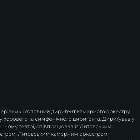
керівник і головний дириґент камерного оркестру 
у хорового та симфонічного дириґента. Дириґував у 
ному театрі, співпрацював із Литовським 
стром, Литовським камерним оркестром, 