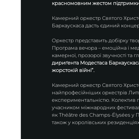
красномовним жестом підтримки у
Камерний оркестр Святого Христо
Баркаускаса дасть єдиний концерт 
Оркестр представить добірку твор
Програма вечора – емоційна і ме
камерної, прозорої звучності та г
дириґента Модестаса Баркаускаса,
жорстокій війні”.
Камерний оркестр Святого Христо
найпрофесійніших оркестрів Лит
експериментальністю. Колектив п
учасником міжнародних фестивалі
як Théâtre des Champs-Élysées у Па
також у королівських резиденціях