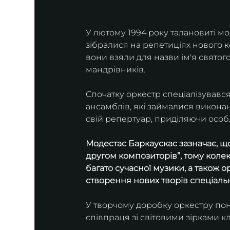
У лютому 1994 року талановиті мо
зібралися на репетиціях нового к
вони взяли для назви ім'я святог
мандрівників.
Спочатку оркестр спеціалізувався 
ансамблів, які займалися виконан
свій репертуар, приділяючи особ
Модестас Баркаускас зазначає, щ
другом композиторів”, тому коле
багато сучасної музики, а також 
створення нових творів спеціальн
У творчому доробку оркестру пона
співпраця зі світовими зірками к