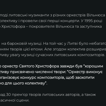
лоді литовські музиканти з різних оркестрів Вільнюса
олективу і провели свої перші концерти. У 1995 році 
о Христофора – покровителя Вільнюса та заступника 
на бароковій музиці. На той час у Литві було небагато
ням творів цієї епохи. Але згодом колектив розширив
ливу увагу музиці сучасних литовських композиторів.
о оркестр Святого Христофора завжди був “хорошим 
ктиву присвячено численні твори: “Оркестр виконує 
організовує конкурс композиторів, щоб заохотити 
о для цього колективу”.
д 30 прем'єр творів литовських авторів, а також 
ласичної сцени. 