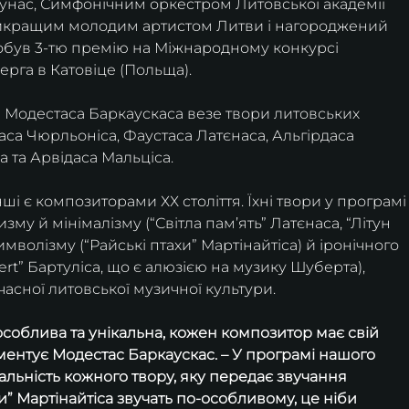
унас, Симфонічним оркестром Литовської академії 
найкращим молодим артистом Литви і нагороджений 
обув 3-тю премію на Міжнародному конкурсі 
ерга в Катовіце (Польща).
м Модестаса Баркаускаса везе твори литовських 
са Чюрльоніса, Фаустаса Латєнаса, Альгірдаса 
а та Арвідаса Мальціса.
нші є композиторами ХХ століття. Їхні твори у програмі
у й мінімалізму (“Світла пам’ять” Латєнаса, “Літун 
имволізму (“Райські птахи” Мартінайтіса) й іронічного 
ert” Бартуліса, що є алюзією на музику Шуберта), 
асної литовської музичної культури. 
соблива та унікальна, кожен композитор має свій 
ментує Модестас Баркаускас. – У програмі нашого 
кальність кожного твору, яку передає звучання 
и” Мартінайтіса звучать по-особливому, це ніби 