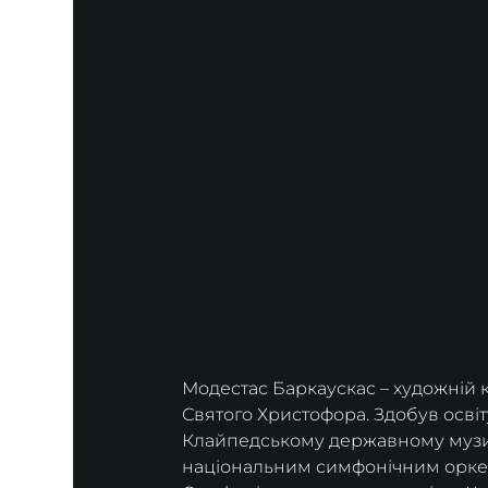
Модестас Баркаускас – художній 
Святого Христофора. Здобув освіт
Клайпедському державному музич
національним симфонічним орке