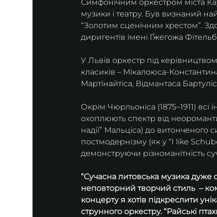
Симфонічним оркестром міста Ка
музики і театру. Був визнаний 
“Золотим сценічним хрестом”. Зд
диригентів імені Ґжегожа Фітельб
У Львів оркестр під керівництво
класиків – Мікалоюса-Константина
Мартінайтіса, Відмантаса Бартуліс
Окрім Чюрльоніса (1875–1911) всі і
охоплюють спектр від неоромантизм
надії” Мальціса) до витонченого с
постмодернізму (як у “I like Schub
демонструючи різноманітність суч
“Сучасна литовська музика дуже о
неповторний творчий стиль  – ко
концерту я хотів підкреслити уні
струнного оркестру. “Райські птах