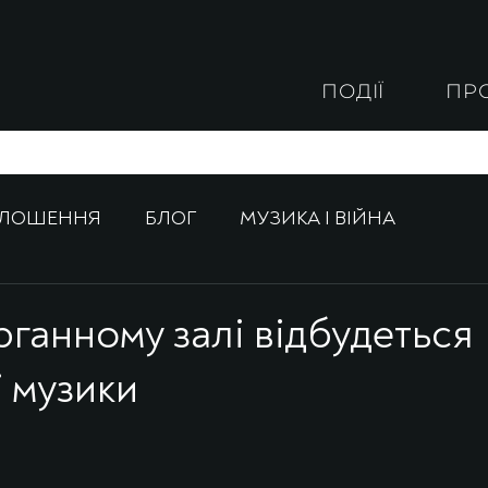
ПОДІЇ
ПР
ОЛОШЕННЯ
БЛОГ
МУЗИКА І ВІЙНА
рганному залі відбудеться
ї музики