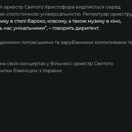
ий оркестр Святого Христофора виділяється серед 
ю стилістичною універсальністю. Репертуар оркестру
у в стилі бароко, класику, а також музику в кіно, 
ь нас унікальними”, – говорить дириґент.
відомими литовськими та зарубіжними колективами та
на своїх концертах у Вільнюсі оркестр Святого 
итки біженцям з України.