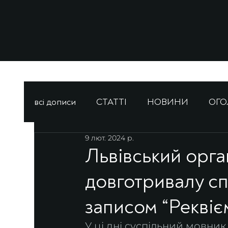
всі дописи
СТАТТІ
НОВИНИ
ОГ
9 лют. 2024 р.
Львівський орга
довготривалу сп
записом “Рекві
У ці дні суспільний мовник