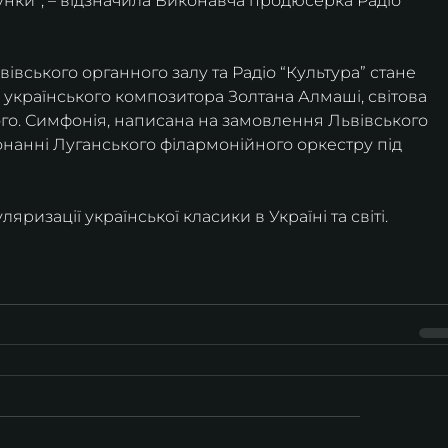
унки”, – відзначила Виконавча продюсерка Радіо 
ського органного залу та Радіо “Культура” стане 
українського композитора Золтана Алмаші, світова 
ого. Симфонія, написана на замовлення Львівського 
онанні Луганського філармонійного оркестру під 
ризації української класики в Україні та світі.