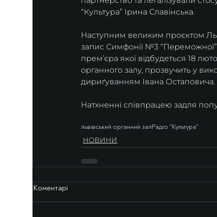
партнерство та легалізували стос
“Культура” Ірина Славінська.
Наступним великим проєктом Львів
запис Симфонії №3 “Переможної” 
премʼєра якої відбудеться 18 лют
органного залу, прозвучить у вик
дириґуванням Івана Остаповича.
Натхненні співпрацею задля популя
львівський органний зал
Радіо "Культура"
НОВИНИ
Коментарі