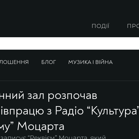
ПОДІЇ
ПР
ОЛОШЕННЯ
БЛОГ
МУЗИКА І ВІЙНА
нний зал розпочав
івпрацю з Радіо “Культура
єму” Моцарта
 записує “Реквієм” Моцарта, який 