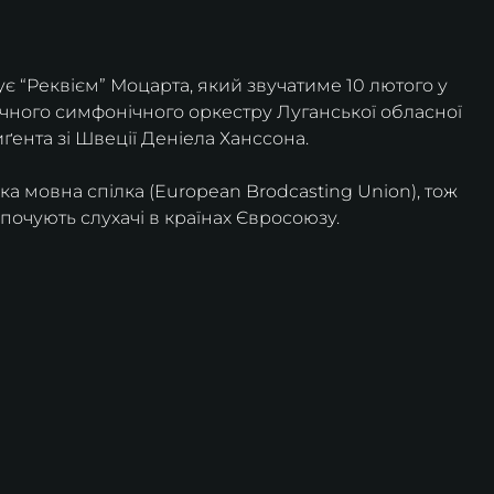
ує “Реквієм” Моцарта, який звучатиме 10 лютого у 
ічного симфонічного оркестру Луганської обласної 
ґента зі Швеції Деніела Ханссона.
 мовна спілка (European Brodcasting Union), тож 
почують слухачі в країнах Євросоюзу.