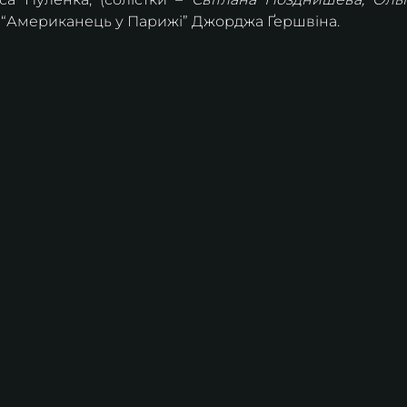
а “Американець у Парижі” Джорджа Ґершвіна.