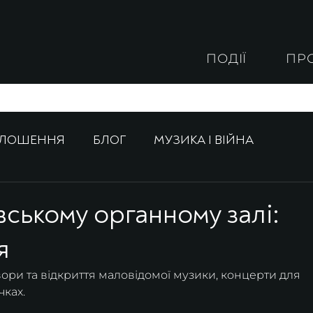
ПОДІЇ
ПР
ОЛОШЕННЯ
БЛОГ
МУЗИКА І ВІЙНА
вському органному залі:
я
вори та відкриття маловідомої музики, концерти для 
чках.