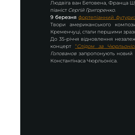
Людвіга ван Бетовена, Франца Ш
піаніст 
Сергій Григоренко
. 
9 березня
фортепіанний футур
Твори американського компози
Кременчуці, стали першими зраз
До 35-річчя відновлення незалеж
концерт 
“
Слідом за Чюрльоніс
Голованов
 запропонують новий 
Константінаса Чюрльоніса.