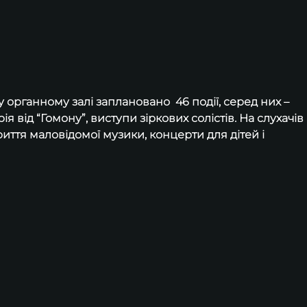
 органному залі заплановано  46 події, серед них – 
я від “Гомону”, виступи зіркових солістів. На слухачів 
иття маловідомої музики, концерти для дітей і 