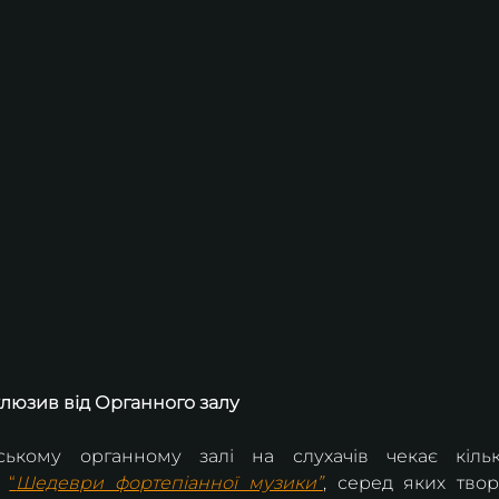
люзив від Органного залу
ькому органному залі на слухачів чекає кільк
“
Шедеври фортепіанної музики”
, серед яких твор