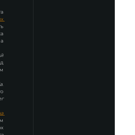
 під орудою дириґента 
х 
ь 
а 
а 
й 
д 
м 
а
. 
о 
г 
а 
м 
х 
а 