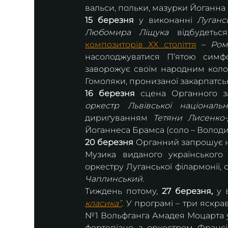
вальси, польки, мазурки Йоганна
15 березня
 у виконанні 
Луганс
Любомира Ліщука
 відбудетьс
композиторів XX століття
 – 
Ром
насолоджуватися П’ятою симфо
заворожує своїм народним колори
Гомоляки, пронизаної закарпатс
16 березня
 сцена Органного з
оркестр Львівської національ
дириґуванням 
Тетяни Лисенко-
Йоганнеса Брамса (соло – Володи
20 березня 
Органний запрошує н
Музика виданого українського
оркестру Луганської філармонії,
Чаплинський.
Тиждень потому, 
27 березня,
 у 
класика”
.
 У програмі – три яскра
№1 Вольфганга Амадея Моцарта у
фортепіано з оркестром Франсіс