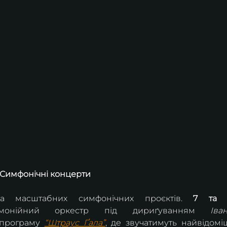
Симфонічні концерти
ка масштабних симфонічних проєктів. 
7 та 
монійний оркестр під дириґуванням 
Іван
програму 
“Штраус Ґала”
, де звучатимуть найвідоміш