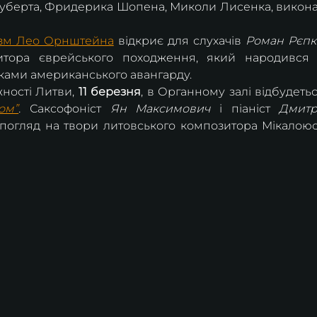
уберта, Фридерика Шопена, Миколи Лисенка, викона
изм Лео Орнштейна
 відкриє для слухачів 
Роман Рєпк
тора єврейського походження, який народився 
ками американського авангарду.
ності Литви, 
11 березня
, в Органному залі відбудетьс
ом”
.
 Саксофоніст 
Ян Максимович
 і піаніст 
Дмитр
погляд на твори литовського композитора Мікалоюс