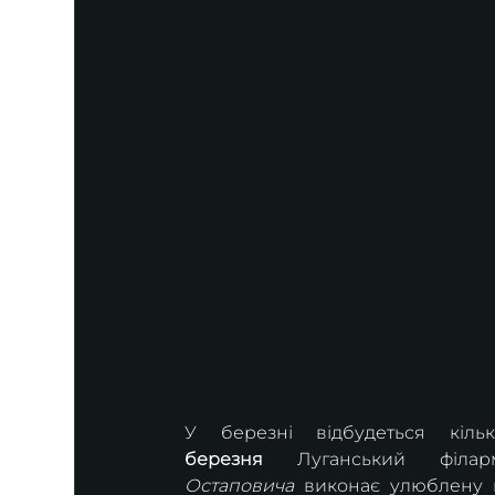
У березні відбудеться кіль
березня
 Луганський філар
Остаповича
 виконає улюблену 