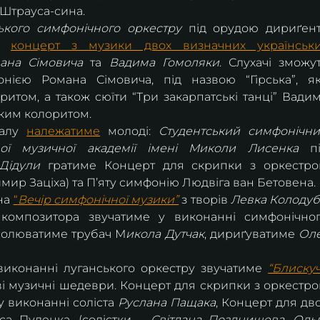
 Штрауса-сина.
ького симфонічного оркестру
я 
концерт з музики двох визначних українськи
ана Сімовича
 та 
Вадима Гомоляки
. Слухачі зможут
нією Романа Сімовича, під назвою “Гірська”, як
том, а також сюїти “Три закарпатські танці” Вадим
ьким колоритом.
алу 
належатиме
 молоді: 
Студентський симфонічни
ної музичної академії імені Миколи Лисенка
 пі
Дідули 
гратиме Концерт для скрипки з оркестро
мир Заціха) та Пʼяту симфонію Людвіга ван Бетовена.
а 
“
Вечір симфонічної музики”
з творів 
Левка Колодуб
 композитора звучатиме у виконанні симфонічног
 солюватиме трубач М
икола Дутчак
, дириґуватиме
 Оле
виконанні луганського оркестру звучатиме 
“Блискуч
ві музичні шедеври. Концерт для скрипки з оркестро
 виконанні соліста 
Руслана Пащака
, Концерт для дво
а Пуленка, (солістки – 
Світлана Позднишева, Ольг