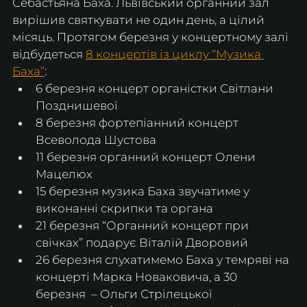
Себастьяна Баха. Львівський органний зал 
вирішив святкувати не один день, а цілий 
місяць. Протягом березня у концертному залі 
відбудеться 
8 концертів із циклу “Музика 
Баха”
:
6 березня концерт органістки Світлани 
Позднишевої 
8 березня фортепіанний концерт 
Всеволода Шустова
11 березня органний концерт Олени 
Мацелюх
15 березня музика Баха звучатиме у 
виконанні скрипки та органа
21 березня “Органний концерт при 
свічках” подарує Віталій Дворовий
26 березня слухатимемо Баха у темряві на 
концерті Марка Новаковича, а 30 
березня  – Ольги Стрілецької 