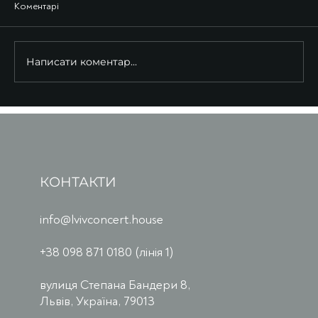
Коментарі
Написати коментар...
КОНТАКТИ
info@lvivconcert.house
+38 098 871 0180 (лінія 1)
вулиця Степана Бандери 8,
Львів, Україна, 79013