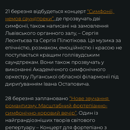
21 березня відбудеться концерт 
“Симфонії, 
немов саундтреки”
, де прозвучать дві 
симфонії, також написані на замовлення 
Львівського органного залу, – Сергія 
Леонтьєва та Сергія Пілютікова. Ця музика за 
епічністю, розмахом, емоційністю і красою не 
поступається кращим голлівудським 
саундтрекам. Вони також прозвучать у 
виконанні Академічного симфонічного 
оркестру Луганської обласної філармонії під 
дириґуванням Івана Остаповича.
28 березня заплановано 
“Нове звучання 
романтизму. Масштабний фортепіанно-
симфонічно-хоровий вечір”
. Один із 
найграндіозніших творів світового 
репертуару – Концерт для фортепіано з 