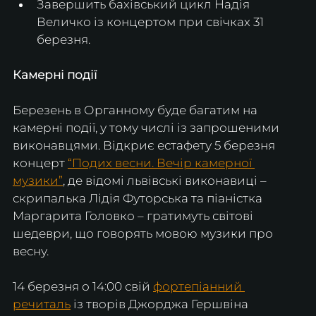
Завершить бахівський цикл Надія 
Величко із концертом при свічках 31 
березня. 
Камерні події
Березень в Органному буде багатим на 
камерні події, у тому числі із запрошеними 
виконавцями. Відкриє естафету 5 березня 
концерт 
“Подих весни. Вечір камерної 
музики”
, де відомі львівські виконавиці – 
скрипалька Лідія Футорська та піаністка 
Маргарита Головко – гратимуть світові 
шедеври, що говорять мовою музики про 
весну.
14 березня о 14:00 свій 
фортепіанний 
речиталь
 із творів Джорджа Гершвіна 