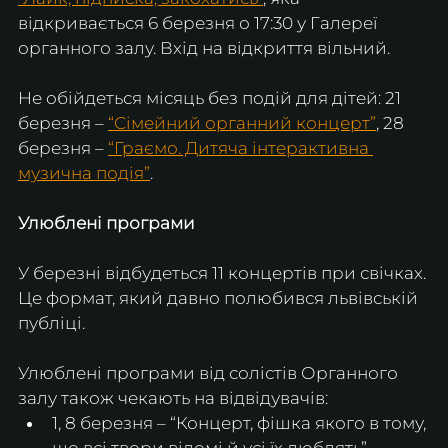
відкривається 6 березня о 17:30 у Галереї 
органного залу. Вхід на відкриття вільний.
Не обійдеться місяць без подій для дітей: 21 
березня – 
“Сімейний органний концерт”
, 28 
березня – 
“Граємо. Дитяча інтерактивна 
музична подія”
.
Улюблені програми
У березні відбудеться 11 концертів при свічках. 
Це формат, який давно полюбився львівській 
публіці.
Улюблені програми від солістів Органного 
залу також чекають на відвідувачів:
1, 8 березня – “Концерт, фішка якого в тому, 
що всі твори відомі й усі їх люблять” 