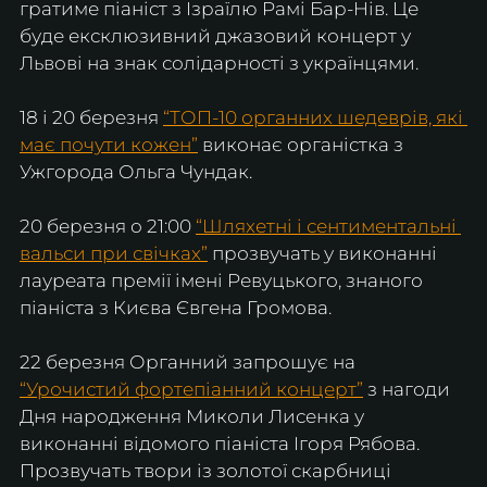
гратиме піаніст з Ізраїлю Рамі Бар-Нів. Це 
буде ексклюзивний джазовий концерт у 
Львові на знак солідарності з українцями. 
18 і 20 березня 
“ТОП-10 органних шедеврів, які 
має почути кожен”
 виконає органістка з 
Ужгорода Ольга Чундак.
20 березня о 21:00 
“Шляхетні і сентиментальні 
вальси при свічках”
 прозвучать у виконанні 
лауреата премії імені Ревуцького, знаного 
піаніста з Києва Євгена Громова.
22 березня Органний запрошує на 
“Урочистий фортепіанний концерт”
 з нагоди 
Дня народження Миколи Лисенка у 
виконанні відомого піаніста Ігоря Рябова. 
Прозвучать твори із золотої скарбниці 