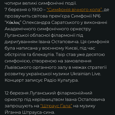
чотири великі симфонічні події.
7 березня о 19:00 – 
“Симфонія вічного кола”
, де 
прозвучить світова премʼєра Симфонії №6 
“Kύκλος” Олександра Саратського у виконанні 
Академічного симфонічного оркестру 
Луганської обласної філармонії під 
дириґуванням Івана Остаповича. Ця симфонія 
була написана у воєнному Києві, під час 
обстрілів та блекаутів. Твір став уже десятою 
симфонією, створеною на замовлення 
Львівського органного залу в межах стратегії 
розвитку української музики Ukrainian Live. 
Концерт записує Радіо Культура.
12 березня Луганський філармонійний 
оркестр під керівництвом Івана Остаповича 
запрошують на 
“Штраус Ґала”
 на музику 
Йганна Штрауса-сина.