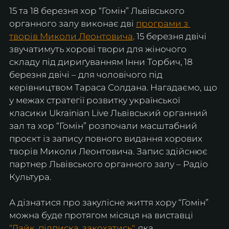
15 та 18 березня хор “Гомін” Львівського 
органного залу виконає дві 
програми з 
творів Миколи Леонтовича
. 15 березня двічі 
звучатимуть хорові твори для жіночого 
складу під дириґуванням Інни Торбич, 18 
березня двічі – для чоловічого під 
керівництвом Тараса Солдана. Нагадаємо, що 
у межах стратегії розвитку української 
класики Ukrainian Live Львівський органний 
зал та хор “Гомін” розпочали масштабний 
проєкт із запису повного видання хорових 
творів Миколи Леонтовича. Запис здійснює 
партнер Львівського органного залу – Радіо 
Культура.
А дізнатися про закулісне життя хору “Гомін” 
можна буде протягом місяця на виставці 
“Лайк, підписка, закохатись"
, яка 