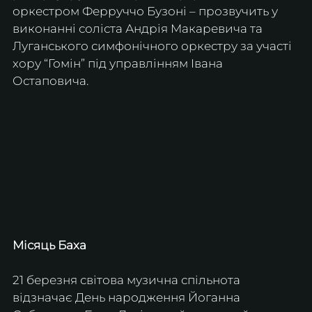
оркестром Ферруччо Бузоні – прозвучить у 
виконанні соліста Андрія Макаревича та 
Луганського симфонічного оркестру за участі 
хору “Гомін” під управлінням Івана 
Остаповича.
Місяць Баха
21 березня світова музична спільнота 
відзначає День народження Йоганна 