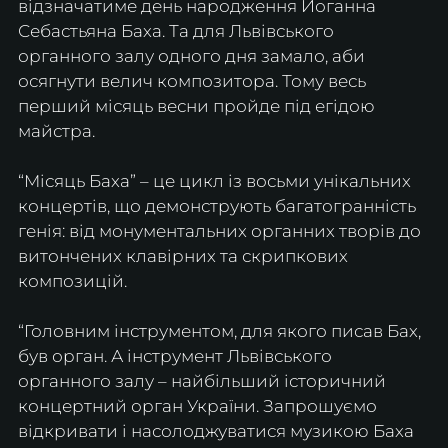
відзначатиме день народження Йоганна 
Себастьяна Баха. Та для Львівського 
органного залу одного дня замало, аби 
осягнути велич композитора. Тому весь 
перший місяць весни пройде під егідою 
майстра.
“​Місяць Баха” – це цикл із восьми унікальних 
концертів, що демонструють багатогранність 
генія: від монументальних органних творів до 
витончених клавірних та скрипкових 
композицій.
“Головним інструментом, для якого писав Бах, 
був орган. А інструмент Львівського 
органного залу – найбільший історичний 
концертний орган України. Запрошуємо 
відкривати і насолоджуватися музикою Баха 