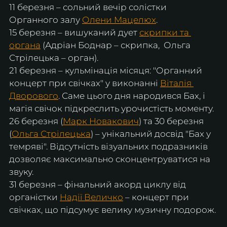
​11 березня – сольний вечір солістки 
Органного залу 
Олени Мацелюх
.
​15 березня – вишуканий дует 
скрипки та 
органа
 (Адріан Боднар – скрипка,  Ольга 
Стрілецька – орган).
​21 березня – кульмінація місяця: "Органний 
концерт при свічках" у виконанні 
Віталія 
Дворового
. Саме цього дня народився Бах, і 
магія свічок підкреслить урочистість моменту.
​26 березня (
Марк Новакович
) та 30 березня 
(
Ольга Стрілецька
) – унікальний досвід "Бах у 
темряві". Відсутність візуальних подразників 
дозволяє максимально сконцентруватися на 
звуку.
​31 березня – фінальний акорд циклу від 
органістки 
Надії Величко
 – концерт при 
свічках, що підсумує велику музичну подорож.