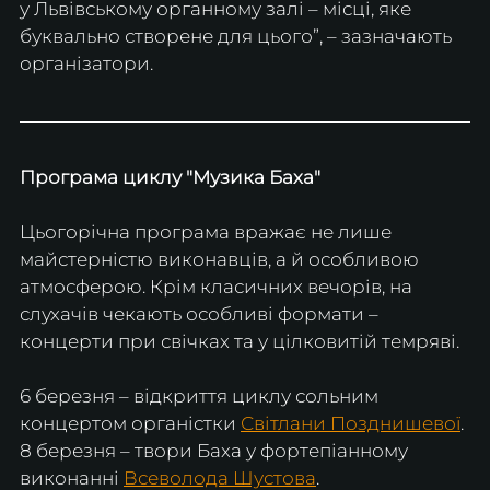
у Львівському органному залі – місці, яке 
буквально створене для цього”, – зазначають 
організатори. 
​Програма циклу "Музика Баха"
​Цьогорічна програма вражає не лише 
майстерністю виконавців, а й особливою 
атмосферою. Крім класичних вечорів, на 
слухачів чекають особливі формати – 
концерти при свічках та у цілковитій темряві.
​6 березня – відкриття циклу сольним 
концертом органістки 
Світлани Позднишевої
.
​8 березня – твори Баха у фортепіанному 
виконанні 
Всеволода Шустова
.