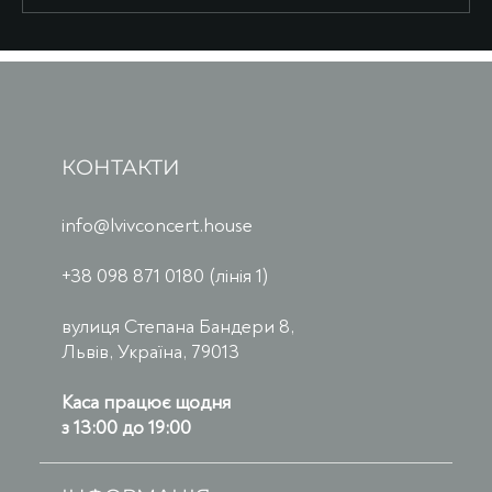
КОНТАКТИ
info@lvivconcert.house
+38 098 871 0180 (лінія 1)
вулиця Степана Бандери 8,
Львів, Україна, 79013
Каса працює щодня
з 13:00 до 19:00