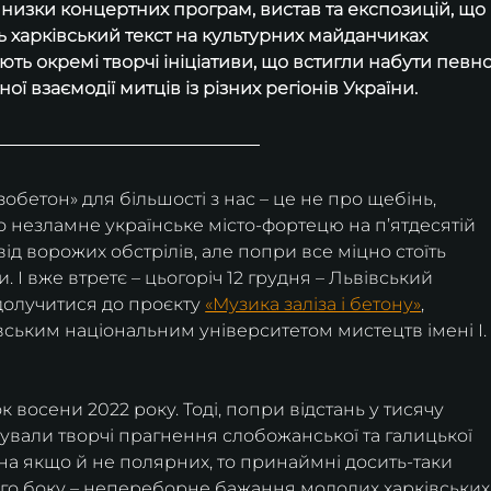
д низки концертних програм, вистав та експозицій, що 
ь харківський текст на культурних майданчиках 
ть окремі творчі ініціативи, що встигли набути певно
ої взаємодії митців із різних регіонів України.
зобетон» для більшості з нас – це не про щебінь, 
о незламне українське місто-фортецю на п’ятдесятій 
ід ворожих обстрілів, але попри все міцно стоїть 
. І вже втретє – цьогоріч 12 грудня – Львівський 
долучитися до проєкту 
«Музика заліза і бетону»
, 
івським національним університетом мистецтв імені І.
к восени 2022 року. Тоді, попри відстань у тисячу 
ували творчі прагнення слобожанської та галицької 
на якщо й не полярних, то принаймні досить-таки 
ного боку – непереборне бажання молодих харківських