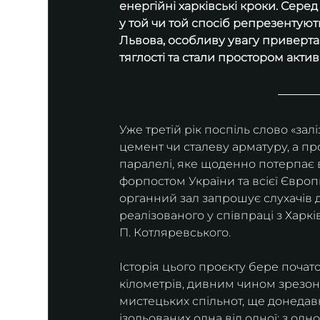
енергійні харківські кроки. Сере
у той чи той спосіб репрезентуют
Львова, особливу увагу привертаю
тяглості та стали простором активн
Уже третій рік поспіль слово «залі
цемент чи сталеву арматуру, а пр
паралелі, яке щоденно потерпає в
форпостом України та всієї Європи
органний зал запрошує слухачів 
реалізованого у співпраці з Харк
П. Котляревського.
Історія цього проєкту бере почато
кілометрів, дивним чином зрезон
мистецьких спільнот, ще донедав
ізольованих одна від одної: з од