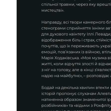
спільної травми, через яку врешт
мистецтві».
Направду, всі твори камерного бл
стенограми сприйняття їхніми авт
для духового квінтету Іллі Левади
відображення біль і страх, стійкіст
почуттів, що їх переживають украї
емоцій, пов’язаних із війною, втіл
Марія Ходаківська. «Моя музика в
житті, коли відчуття злості й від
з ніг на голову, але в кінці з’явля
надію на майбутнє», – розповідає 
Бодай на декілька хвилин втекти 
історій пропонує слухачам Алевти
натхненна образом знаменитої ірл
розбійників» та «відьми з Рокфліту