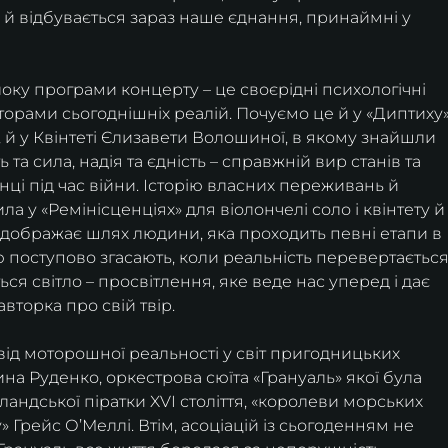
і й відбувається зараз наше єднання, принаймні у 
оку програми концерту – це своєрідні психологічні 
орами сьогоднішніх реалій. Почуємо це й у «Диптиху»
, й у Квінтеті Єлизавети Волошиної, в якому знайшли 
ь та сила, надія та єдність – справжній вир станів та 
нці під час війни. Історію власних переживань й 
ила у «Ремінісценціях» для віолончелі соло і квінтету й
ідображає шлях людини, яка проходить певні етапи в 
чаю поступово згасають, коли реальність перевертається
ється світло – просвітлення, яке веде нас уперед і дає 
авторка про свій твір.
від моторошної реальності у світ пригодницьких 
на Руденко, оркестрова сюїта «Грануаль» якої була 
андської піратки XVI століття, «королеви морських 
» Грейс О’Меллі. Втім, асоціацій із сьогоденням не 