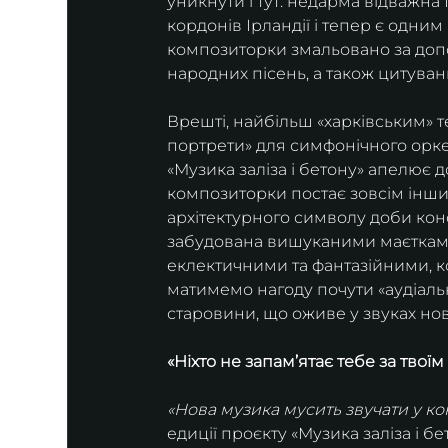
уникнути і тут: недарма відважна
кордонів Ірландії і тепер є одним 
композиторки змальовано за допо
народних пісень, а також цитуван
Врешті, найбільш «харківським» т
портрети» для симфонічного орке
«Музика заліза і бетону» апелює д
композиторки постає зовсім інший
архітектурного символу доби кон
забудована вишуканими маєтками к
еклектичними та фантазійними, ко
матимемо нагоду почути «аудіальні
старовини, що оживе у звуках нов
«Ніхто не запам’ятає тебе за тво
«Нова музика мусить звучати у ко
едиції проєкту «Музика заліза і 