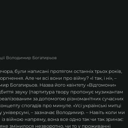
иції Володимир Богатирьов
вечора, були написані протягом останніх трьох років, 
нення. Але чи всі вони про війну? «І так, і ні», – 
ир Богатирьов. Назва його квінтету «Відгомони» 
дбиття звуку (партитура твору пропонує музикантам 
 реалізованим за допомогою різноманітних сучасних 
концепту спогадів про минуле. «Усі українські митці 
 універсумі, – зазначає Володимир. – Навіть коли ми 
із війною напряму, вона все одно так чи так зринає: 
 яке змінилося незворотно, чи то у проживанні 