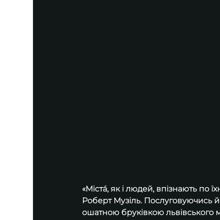
«Містá, як і людей, впізнають по 
Роберт Музіль. Послуговуючись й
ошатною бруківкою львівського 