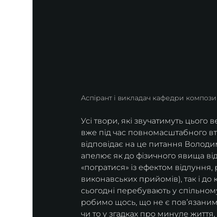
Аспірант і викладач кафедри композ
Усі твори, які звучатимуть цього 
вже під час повномасштабного вторг
відповідає на це питання Володим
апелює як до фізичного явища ві
«погратися» із ефектом відлуння,
виконавських прийомів), так і до 
сьогодні перебувають у спільному
робимо щось, що не є пов’язаним 
чи то у згадках про минуле життя,