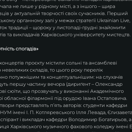
чала не лише у рідному місті, а з іншого – щира 
ців у актуальній творчості своїх сучасників. Перший 
ькому органному залі у межах стратегії Ukrainian Live, 
ток традиції – щороку у листопаді-грудні знайомити 
тів та викладачів Харківського університету мистецтв.
тність спогадів»
онцертів проєкту містили сольні та ансамблеві 
 невеликих складів, то цього року перелік 
чно потужнішим та концептуальнішим: на слухачів 
адуть першу частину вечора (дириґент – Олександр 
ові сюїти, що прозвучать у виконанні Академічного 
 обласної філармонії під орудою Івана Остаповича. 
 твори представлять п’ять авторів: студенти кафедри 
НУМ імені І. П. Котляревського Ілля Левада, Єлизавета
спірант і викладач кафедри Володимир Богатирьов, а
иця Харківського музичного фахового коледжу імені Б