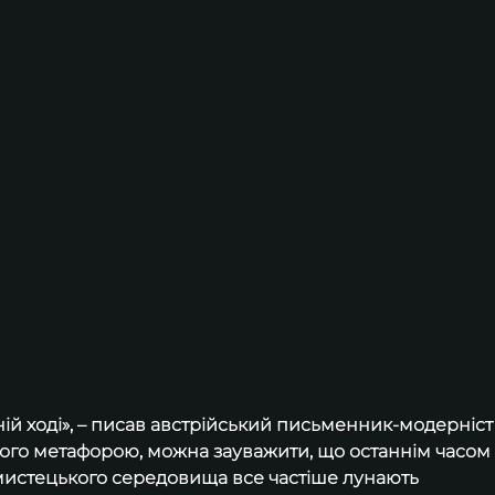
їхній ході», – писав австрійський письменник-модерніст
ого метафорою, можна зауважити, що останнім часом
мистецького середовища все частіше лунають 