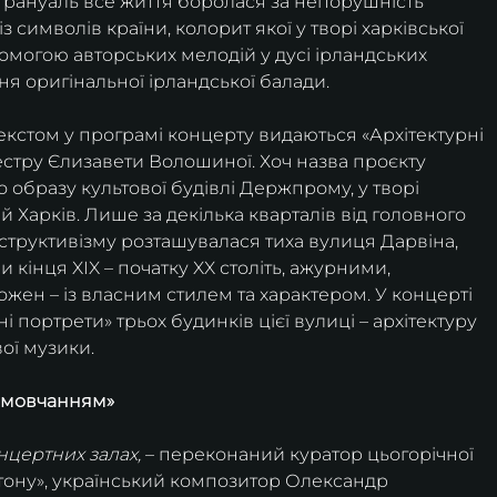
 Грануаль все життя боролася за непорушність 
із символів країни, колорит якої у творі харківської 
могою авторських мелодій у дусі ірландських 
ня оригінальної ірландської балади.
екстом у програмі концерту видаються «Архітектурні 
стру Єлизавети Волошиної. Хоч назва проєкту 
о образу культової будівлі Держпрому, у творі 
 Харків. Лише за декілька кварталів від головного 
структивізму розташувалася тиха вулиця Дарвіна, 
інця XIX – початку XX століть, ажурними, 
жен – із власним стилем та характером. У концерті 
 портрети» трьох будинків цієї вулиці – архітектуру 
ої музики.
їм мовчанням»
нцертних залах, 
– переконаний куратор цьогорічної 
бетону», український композитор Олександр 