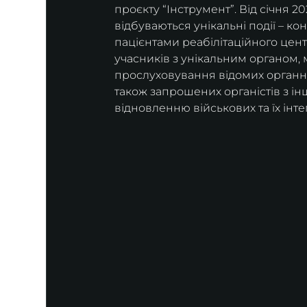
проєкту “Інструмент”. Від січня 2
відбуваються унікальні події – ко
пацієнтами реабілітаційного цен
учасників з унікальним органом, 
прослуховування відомих органних
також запрошених органістів з інш
відновленню військових та їх інтег