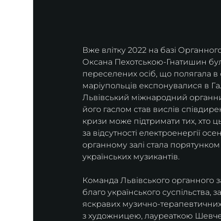
Вже влітку 2022 на базі Органног
Оксана Пехотською-Гнатишин бул
переселених осіб, що полягала в
маріупольців експонувалися в Гал
Львівський міжнародний органний
його гаслом став вислів співдире
кризи може підтримати тих, хто ць
за відсутності електроенергії осе
органному залі стала порятунком і
українських музикантів.
Команда Львівського органного за
благо українського суспільства, з
яскравих музично-терапевтичних і
з художницею, лауреаткою Шевчен