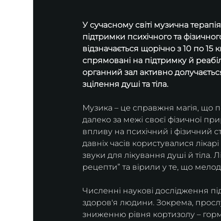
У сучасному світі музична терапі
підтримки психічного та фізичного
відзначається щорічно з 10 по 15 к
спрямовані на підтримку й реабіл
органний зал активно долучаєтьс
зцілення душі та тіла.
Музика – це справжня магія, що п
далеко за межі своєї фізичної пр
впливу на психічний і фізичний 
давніх часів користувалися лікарі 
звуки для лікування душі й тіла. 
рецепти” та вірили у те, що мелод
Численні наукові дослідження п
здоров'я людини. Зокрема, просл
зниженню рівня кортизолу – горм