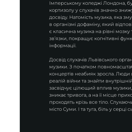
Імперському коледжі Лондона, бу
кортизолу у слухачів значно зниж
досвіду. Натомість музика, яка зм
в організмі дофаміну, який відпов
є класична музика на рівні мозку
звʼязки, покращує когнітивні фун
інформації. 
Досвід слухачів Львівського орга
музики. З початком повномасштабн
концертів неабияк зросла. Люди ш
реалій війни та знайти внутрішній
засвідчує цілющий вплив музики, ос
зникає тривога, а на її місце прих
проходять крізь все тіло. Слухаюч
місто Суми. І та туга, біль у серці 