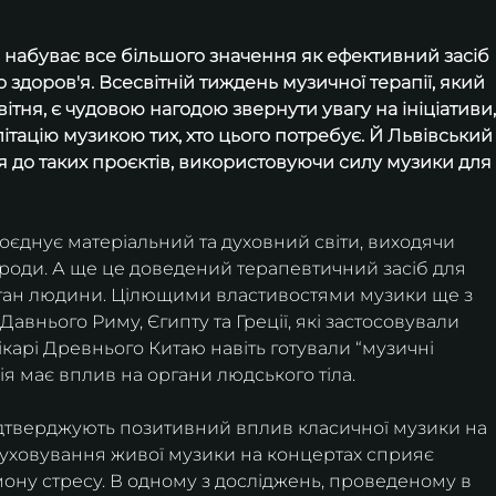
я набуває все більшого значення як ефективний засіб 
 здоров'я. Всесвітній тиждень музичної терапії, який 
вітня, є чудовою нагодою звернути увагу на ініціативи,
ітацію музикою тих, хто цього потребує. Й Львівський
я до таких проєктів, використовуючи силу музики для
оєднує матеріальний та духовний світи, виходячи 
ироди. А ще це доведений терапевтичний засіб для 
стан людини. Цілющими властивостями музики ще з 
Давнього Риму, Єгипту та Греції, які застосовували 
Лікарі Древнього Китаю навіть готували “музичні 
ія має вплив на органи людського тіла. 
ідтверджують позитивний вплив класичної музики на 
уховування живої музики на концертах сприяє 
ону стресу. В одному з досліджень, проведеному в 