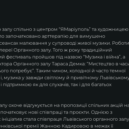
о залу спільно з центром “ЯМаріуполь” та художницею
о започатковано арттерапію для вимушено 
 сеансах малювання у супроводі живої музики. Роботи
ереї Органного залу. Того ж року традиційний 
 фестиваль пройшов під назвою “Музика і війна”, а 
ктора Органного залу Тараса Демка: “Мистецтво в час
ого потребує”. Таким чином, холодної й часто темної 
ні, музика у завжди світлому й привітному Львівському
 підтримкою як для слухачів, так і для багатьох 
лу охоче відгукується на пропозиції спільних акцій на
апочатковує нові співпраці та проєкти. Однією з 
ніціатив стала співпраця Львівського органного залу
ківської премії Жанною Кадировою в межах її 