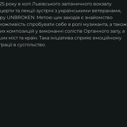
025 року в холі Львівського залізничного вокзалу 
нцерти та лекції-зустрічі з українськими ветеранами, 
тру UNBROKEN. Метою цих заходів є знайомство 
можливість спробувати себе в ролі музиканта, а також
 композицій у виконанні солістів Органного залу, а 
их міст та країн. Така ініціатива сприяє емоційному 
рації в суспільство. 