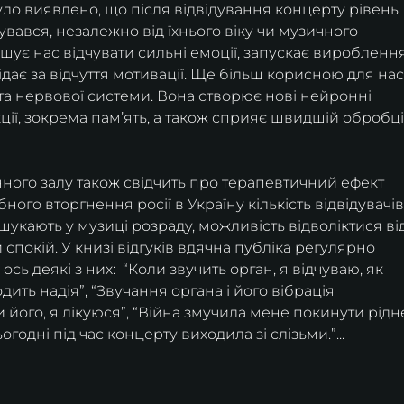
ло виявлено, що після відвідування концерту рівень 
увався, незалежно від їхнього віку чи музичного 
ушує нас відчувати сильні емоції, запускає вироблення
ідає за відчуття мотивації. Ще більш корисною для нас
 та нервової системи. Вона створює нові нейронні 
кції, зокрема памʼять, а також сприяє швидшій обробці
нного залу також свідчить про терапевтичний ефект 
ого вторгнення росії в Україну кількість відвідувачів
укають у музиці розраду, можливість відволіктися від
 спокій. У книзі відгуків вдячна публіка регулярно 
ь деякі з них:  “Коли звучить орган, я відчуваю, як 
одить надія”, “Звучання органа і його вібрація 
и його, я лікуюся”, “Війна змучила мене покинути рідн
сьогодні під час концерту виходила зі слізьми.”...