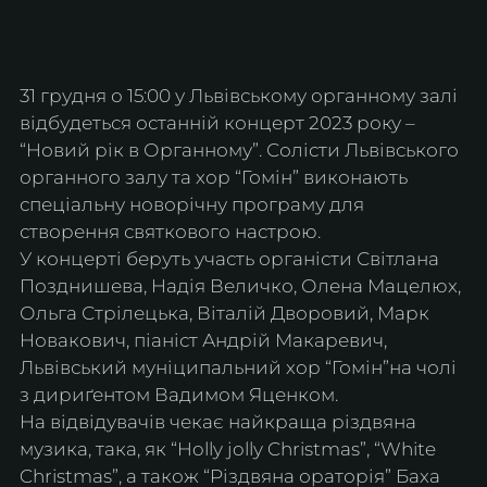
31 грудня о 15:00 у Львівському органному залі 
відбудеться останній концерт 2023 року – 
“Новий рік в Органному”. Солісти Львівського 
органного залу та хор “Гомін” виконають 
спеціальну новорічну програму для 
створення святкового настрою.
У концерті беруть участь органісти Світлана 
Позднишева, Надія Величко, Олена Мацелюх, 
Ольга Стрілецька, Віталій Дворовий, Марк 
Новакович, піаніст Андрій Макаревич, 
Львівський муніципальний хор “Гомін”на чолі 
з дириґентом Вадимом Яценком.
На відвідувачів чекає найкраща різдвяна 
музика, така, як “Holly jolly Christmas”, “White 
Christmas”, а також “Різдвяна ораторія” Баха 