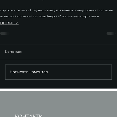
хор Гомін
Світлана Позднишева
події органного залу
органний зал львів
львівський органний зал події
Андрій Макаревич
концерти львів
НОВИНИ
Коментарі
Написати коментар...
КОНТАКТИ