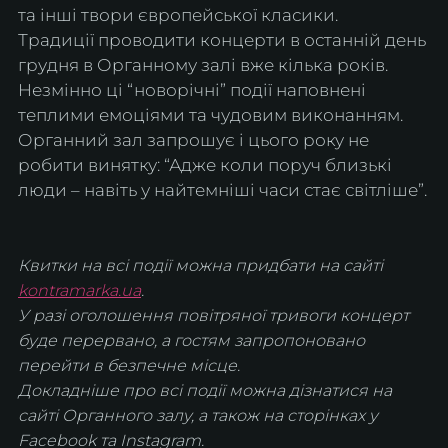
та інші твори європейської класики.
Традиції проводити концерти в останній день 
грудня в Органному залі вже кілька років. 
Незмінно ці “новорічні” події наповнені 
теплими емоціями та чудовим виконанням.
Органний зал запрошує і цього року не 
робити винятку: “Адже коли поруч близькі 
люди – навіть у найтемніші часи стає світліше”.
Квитки на всі події можна придбати на сайті 
kontramarka.ua
.
У разі оголошення повітряної тривоги концерт 
буде перервано, а гостям запропоновано 
перейти в безпечне місце.
Докладніше про всі події можна дізнатися на 
сайті Органного залу, а також на сторінках у 
Facebook та Instagram.