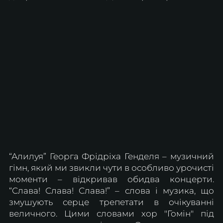
“Алилуя” Георга Фрідріха Генделя – музичний 
гімн, який ми звикли чути в особливо урочисті 
моменти – відкривав обидва концерти. 
“Слава! Слава! Слава!” – слова і музика, що 
змушують серце трепетати в очікуванні 
величного. Цими словами хор "Гомін" під 