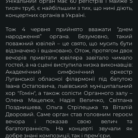
Унікальний орган має 60 регістрів і майже 5 
тисяч труб, є найбільшим з тих, що нині діють, 
концертних органів в Україні.
Тож 4 червня прийнято вважати “днем 
народження” органа. Безумовно, такий 
поважний ювілей – це свято, що мусить бути 
відзначено і вшановано. Отож, протягом двох 
вечорів привітати ювіляра завітало чимало 
гостей, а на сцені виступила низка виконавців: 
Академічний симфонічний оркестр 
Луганської обласної філармонії під батутою 
Івана Остаповича, львівський муніципальний 
хор "Гомін", а також солісти Органного залу – 
Олена Мацелюх, Надія Величко, Світлана 
Позднишева, Ольга Стрілецька та Віталій 
Дворовий. Саме орган став головним героєм 
вечора і показав свою велич та 
багатогранність. На концерті звучали як 
добре знані композиції, так і премʼєри. 