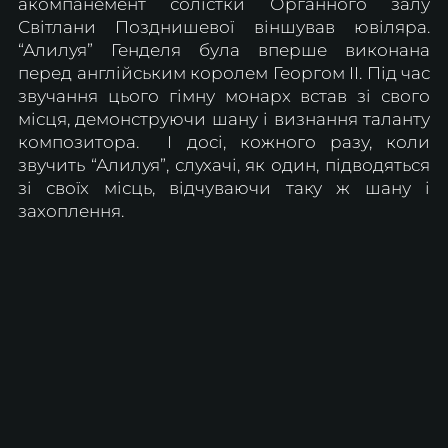
акомпанемент солістки Органного залу 
Світлани Позднишевої віншував ювіляра. 
“Алилуя” Генделя була вперше виконана 
перед англійським королем Георгом II. Під час 
звучання цього гімну монарх встав зі свого 
місця, демонструючи шану і визнання таланту 
композитора.  І досі, кожного разу, коли 
звучить “Алилуя”, слухачі, як один, підводяться 
зі своїх місць, відчуваючи таку ж шану і 
захоплення.