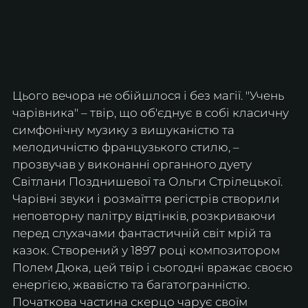
Цього вечора не обійшлося і без магії. "Учень 
чарівника" – твір, що об'єднує в собі класичну 
симфонічну музику з вишуканістю та 
мелодичністю французького стилю, – 
прозвучав у виконанні органного дуету 
Світлани Позднишевої та Ольги Стрілецької. 
Чарівні звуки і розмаїття регістрів створили 
неповторну палітру відтінків, розкриваючи 
перед слухачами фантастичній світ мрій та 
казок. Створений у 1897 році композитором 
Полем Дюка, цей твір і сьогодні вражає своєю 
енергією, жвавістю та багатогранністю. 
Початкова частина скерцо чарує своїм 