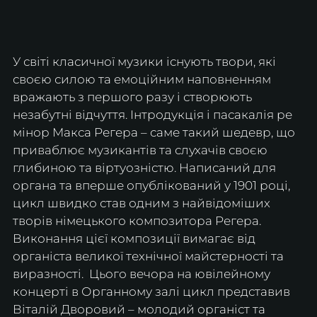
У світі класичної музики існують твори, які 
своєю силою та емоційним наповненням 
вражають з першого разу і створюють 
незабутні відчуття. Інтродукція і пасакалія ре 
мінор Макса Регера – саме такий шедевр, що 
приваблює музикантів та слухачів своєю 
глибиною та віртуозністю. Написаний для 
органа та вперше опублікований у 1901 році, 
цикл швидко став одним з найвідоміших 
творів німецького композитора Регера. 
Виконання цієї композиції вимагає від 
органіста великої технічної майстерності та 
виразності.  Цього вечора на ювілейному 
концерті в Органному залі цикл представив 
Віталій Дворовий – молодий органіст та 