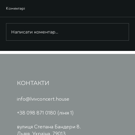
Коментарі
Написати коментар...
КОНТАКТИ
info@lvivconcert.house
+38 098 871 0180 (лінія 1)
вулиця Степана Бандери 8,
Львів, Україна, 79013