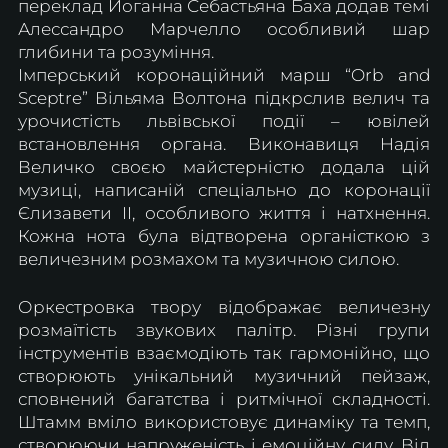
переклад Йоганна Себастьяна Баха додав темі 
Алессандро Марчелло особливий шар 
глибини та розуміння.
Імперський коронаційний марш “Orb and 
Sceptre” Вільяма Волтона підкрслив велич та 
урочистість львівської події – ювілей 
встановлення органа. Виконавиця Надія 
Величко своєю майстерністю додала цій 
музиці, написаній спеціально до коронації 
Єлизавети ІІ, особливого життя і натхнення. 
Кожна нота була відтворена органісткою з 
величезним розмахом та музичною силою. 
Оркестровка твору відображає величезну 
розмаїтість звукових палітр. Різні групи 
інструментів взаємодіють так гармонійно, що 
створюють унікальний музичний пейзаж, 
сповнений багатства і ритмічної складності. 
Штамм вміло використовує динаміку та темп, 
створюючи напруженість і емоційну силу. Від 