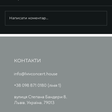
Написати коментар...
КОНТАКТИ
info@lvivconcert.house
+38 098 871 0180 (лінія 1)
вулиця Степана Бандери 8,
Львів, Україна, 79013