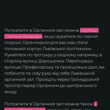
Потрапити в Органний зал можна 
з вулиці 
Степана Бандери
, якщо рухатися по парній 
стороні. Орієнтиром для вас має стати 
головний корпус Львівської політехніки. 
Рухайтеся по тротуару у східному напрямку, в 
сторону вулиці Дорошенка. Перетнувши 
вулицю Професорську та пройшовши далі, ви 
побачите по ліву руку від себе Львівський 
органний зал. Пройдіть через Громадський 
простір перед Органним до центрального 
входу.
Потрапити в Органний зал можна також 
з 
вулиці Дорошенка
, рухаючись вгору від 