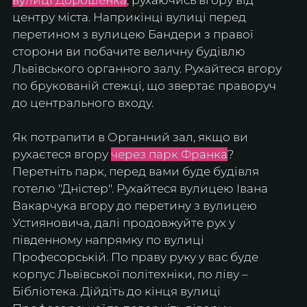
центру міста. Наприкінці вулиці перед 
перетином з вулицею Бандери з правої 
сторони ви побачите величну будівлю 
Львівського органного залу. Рухайтеся вгору 
по брукованій стежці, що звертає праворуч 
до центрального входу.
Як потрапити в Органний зал, якщо ви 
рухаєтеся вгору 
через парк Франка
? 
Перетніть парк, перед вами буде будівля 
готелю "Дністер". Рухайтеся вулицею Івана 
Вакарчука вгору до перетину з вулицею 
Устияновича, далі продовжуйте рух у 
південному напрямку по вулиці 
Професорській. По праву руку у вас буде 
корпус Львівської політехніки, по ліву – 
Бібліотека. Дійдіть до кінця вулиці 