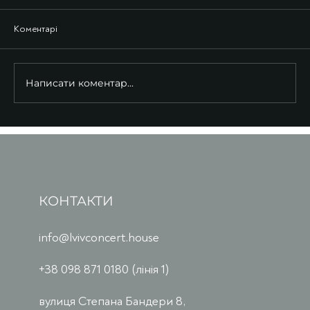
Коментарі
Написати коментар...
КОНТАКТИ
info@lvivconcert.house
+38 098 871 0180 (лінія 1)
вулиця Степана Бандери 8,