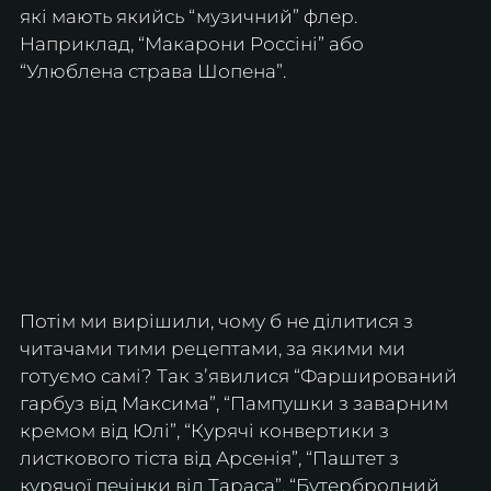
які мають якийсь “музичний” флер. 
Наприклад, “Макарони Россіні” або 
“Улюблена страва Шопена”.
Потім ми вирішили, чому б не ділитися з 
читачами тими рецептами, за якими ми 
готуємо самі? Так зʼявилися “Фарширований 
гарбуз від Максима”, “Пампушки з заварним 
кремом від Юлі”, “Курячі конвертики з 
листкового тіста від Арсенія”, “Паштет з 
курячої печінки від Тараса”, “Бутербродний 