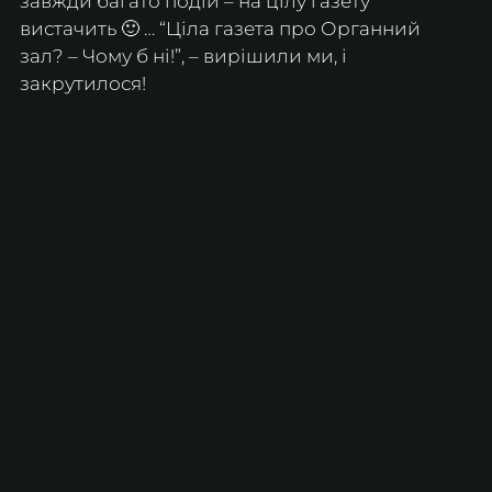
завжди багато подій – на цілу газету 
вистачить 🙂 … “Ціла газета про Органний 
зал? – Чому б ні!”, – вирішили ми, і 
закрутилося!