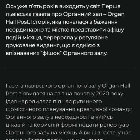
Ось уже пʼять років виходить у світ Перша 
львівська газета про Органний зал – Organ 
Hall Post. Історія, яка почалася з бажання 
неординарно та містко представити афішу 
подій місяця, переросла у регулярне 
друковане видання, що є однією з 
впізнаваних “фішок” Органного залу.
Газета львівського органного залу Organ Hall 
Post зʼявилася на світ на початку 2020 року. 
Ідея народилася під час рутинного 
щомісячного планування креативної команди 
Органного залу з необхідності в якійсь 
цікавій та корисній формі подати репертуар 
Органного залу на місяць. А ви ж знаєте, у нас 