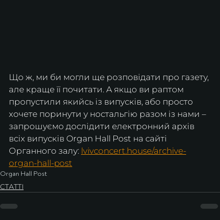
Що ж, ми би могли ще розповідати про газету, 
але краще її почитати. А якщо ви раптом 
пропустили якийсь із випусків, або просто 
хочете поринути у ностальгію разом із нами – 
запрошуємо дослідити електронний архів 
всіх випусків Organ Hall Post на сайті 
Органного залу: 
lvivconcert.house/archive-
organ-hall-post
Organ Hall Post
СТАТТІ