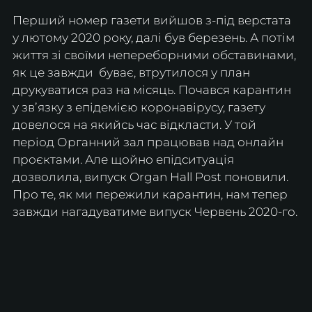
Перший номер газети вийшов з-під верстата 
у лютому 2020 року, далі був березень. А потім 
життя зі своїми непереборними обставинами, 
як це завжди  буває, втрутилося у план 
друкуватися раз на місяць. Почався карантин 
у звʼязку з епідемією коронавірусу, газету 
довелося на якийсь час відкласти. У той 
період Органний зал працював над онлайн 
проєктами. Але щойно епідситуація 
дозволила, випуск Organ Hall Post поновили. 
Про те, як ми пережили карантин, нам тепер 
завжди нагадуватиме випуск Червень 2020-го.