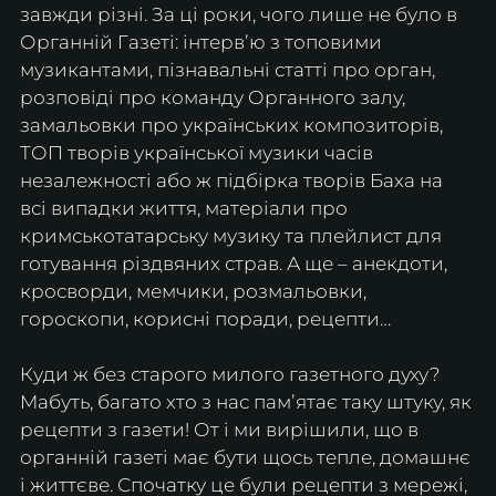
завжди різні. За ці роки, чого лише не було в 
Органній Газеті: інтервʼю з топовими 
музикантами, пізнавальні статті про орган, 
розповіді про команду Органного залу, 
замальовки про українських композиторів, 
ТОП творів української музики часів 
незалежності або ж підбірка творів Баха на 
всі випадки життя, матеріали про 
кримськотатарську музику та плейлист для 
готування різдвяних страв. А ще – анекдоти, 
кросворди, мемчики, розмальовки, 
гороскопи, корисні поради, рецепти… 
Куди ж без старого милого газетного духу? 
Мабуть, багато хто з нас памʼятає таку штуку, як 
рецепти з газети! От і ми вирішили, що в 
органній газеті має бути щось тепле, домашнє 
і життєве. Спочатку це були рецепти з мережі, 