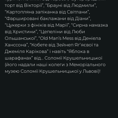
торт від Вікторії”, “Брауні від Людмили”, 
“Картопляна запіканка від Світлани”, 
“Фаршировані баклажани від Діани”, 
“Цукерки з фініків від Марії”, “Сирна намазка 
від Христини”, “Цепеліни від Люби 
Ольшанської”, “Old Man’s Mess від Деніела 
Ханссона”, “Кобете від Зейнеп Ягʼяєвої та 
Джеміля Карікова” і навіть “Яблока в 
шарафанах” від… Соломії Крушельницької 
(його надали наші колеги з Меморіального 
музею Соломії Крушельницької у Львові)! 