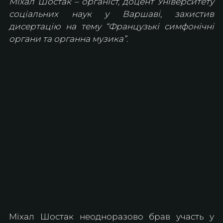
Міхал Шостак – органіст, доцент Університету 
соціальних наук у Варшаві, захистив 
дисертацію на тему “Французькі симфонічні 
органи та органна музика”.
Міхал Шостак неодноразово брав участь у 