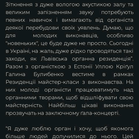
Зіткнення з дуже вологою акустикою залу та 
великим запізненням звуку потребують 
певних навичок і вимагають від органіста 
деякої перебудови своїх уявлень. Думаю, що 
для  молодих виконавців, особливо 
"новеньких", це буде дуже не просто. Сьогодні 
в Україні, на жаль, дуже рідко проводяться такі 
заходи, як Львівська органна резиденція”. 
Разом з органісткою з Естонії Уллою Кріґул 
Галина Булибенко вестиме в рамках 
Резиденції майстер-класи з виконавства. На 
них молоді органісти працюватимуть над 
органними творами, щоб відшліфувати свою 
майстерність. Найбільш цікаві виконання 
прозвучать на заключному ґала-концерті. 
“Я дуже люблю орган і хочу, щоб якомога 
більше людей долучилися до нього. Цей 