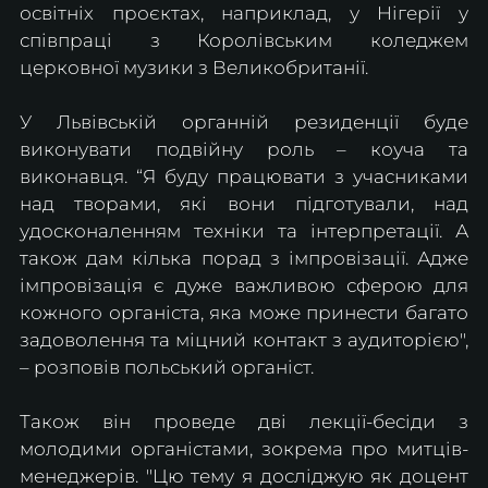
освітніх проєктах, наприклад, у Нігерії у 
співпраці з Королівським коледжем 
церковної музики з Великобританії. 
У Львівській органній резиденції буде 
виконувати подвійну роль – коуча та 
виконавця. “Я буду працювати з учасниками 
над творами, які вони підготували, над 
удосконаленням техніки та інтерпретації. А 
також дам кілька порад з імпровізації. Адже 
імпровізація є дуже важливою сферою для 
кожного органіста, яка може принести багато 
задоволення та міцний контакт з аудиторією", 
– розповів польський органіст. 
Також він проведе дві лекції-бесіди з 
молодими органістами, зокрема про митців-
менеджерів. "Цю тему я досліджую як доцент 