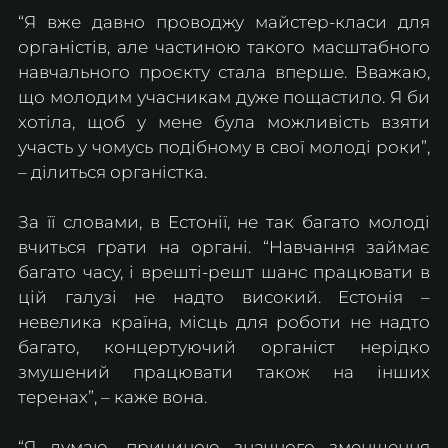
“Я вже давно проводжу майстер-класи для 
органістів, але частиною такого масштабного 
навчального проєкту стала вперше. Вважаю, 
що молодим учасникам дуже пощастило. Я би 
хотіла, щоб у мене була можливість взяти 
участь у чомусь подібному в свої молоді роки”, 
– ділиться органістка.
За її словами, в Естонії, не так багато молоді 
вчиться грати на органі. “Навчання займає 
багато часу, і врешті-решт шанс працювати в 
цій галузі не надто високий. Естонія – 
невелика країна, місць для роботи не надто 
багато, концертуючий органіст нерідко 
змушений працювати також на інших 
теренах”, – каже вона.
“Я думаю, причиною значного зменшення 