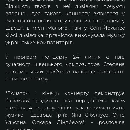
Більшість творів з неї львів'яни почують 
вперше. Ідея такого концерту з'явилася у 
виконавиці після минулорічних гастролей у 
Швеції, в місті Мальмо. Там у Сент-Йоханес 
кірсі львівська органістка виконувала музику 
українських композиторів.
У програмі концерту 24 липня є твір 
сучасного швецького композитора Стефана 
Шторма, який люб'язно надіслав органістці 
ноти свого твору.
"Початок і кінець концерту демонструє 
барокову традицію, яка передається крізь 
століття. А основну лінію складе романтична 
музика  Едварда Ґріґа, Яна Сібеліуса, Отто 
Ульсона, Оскара Ліндберґа", – розповіла 
виконавиця.