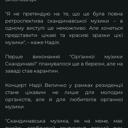
"Я не претендую на те, що це була повна 
ретроспектива скандинавської музики – в 
одному виступі це неможливо. Але хочеться 
представити цікаві та красиві зразки цієї 
музики", – каже Надія. 
Перше виконання "Органної музики 
Скандинавії" планувалося ще в березні, але на 
заваді став карантин.
Концерт Надії Величко у рамках резиденції 
стане цікавим не лише для молодих 
органістів, але й для любителів органної 
музики.
"Скандинавська музика, як на мене, має 
якийсь особливий сентимент, легкий сум. 