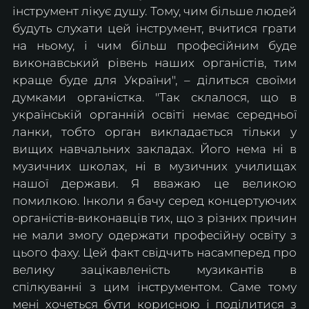
інструмент лікує душу. Тому, чим більше людей 
будуть слухати цей інструмент, вчитися грати 
на ньому, і чим більш професійним буде 
виконавський рівень наших органістів, тим 
краще буде для України", – ділиться своїми 
думками органістка. "Так склалося, що в 
українській органній освіті немає середньої 
ланки, тобто орган викладається тільки у 
вищих навчальних закладах. Його нема ні в 
музичних школах, ні в музичних училищах 
нашої держави. Я вважаю це великою 
помилкою. Інколи я бачу серед концертуючих 
органістів-виконавців тих, що з різних причин 
не мали змогу одержати професійну освіту з 
цього фаху. Цей факт свідчить насамперед про 
велику зацікавленість музикантів в 
спілкуванні з цим інструментом. Саме тому 
мені хочеться бути корисною і поділитися з 