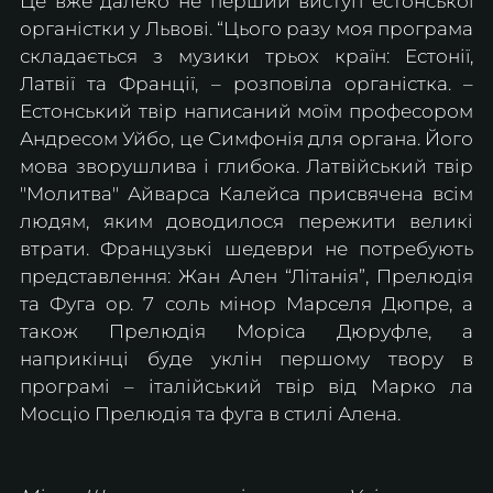
Це вже далеко не перший виступ естонської 
органістки у Львові. “Цього разу моя програма 
складається з музики трьох країн: Естонії, 
Латвії та Франції, – розповіла органістка. – 
Естонський твір написаний моїм професором 
Андресом Уйбо, це Симфонія для органа. Його 
мова зворушлива і глибока. Латвійський твір 
"Молитва" Айварса Калейса присвячена всім 
людям, яким доводилося пережити великі 
втрати. Французькі шедеври не потребують 
представлення: Жан Ален “Літанія”, Прелюдія 
та Фуга op. 7 соль мінор Марселя Дюпре, а 
також Прелюдія Моріса Дюруфле, а 
наприкінці буде уклін першому твору в 
програмі – італійський твір від Марко ла 
Мосціо Прелюдія та фуга в стилі Алена.