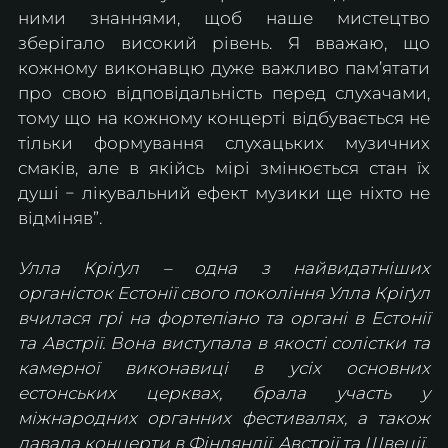
ними знаннями, щоб наше мистецтво 
зберігало високий рівень. Я вважаю, що 
кожному виконавцю дуже важливо пам’ятати 
про свою відповідальність перед слухачами, 
тому що на кожному концерті відбувається не 
тільки формування слухацьких музичних 
смаків, але в якійсь мірі змінюється стан їх 
душі − лікувальний ефект музики ще ніхто не 
відміняв”.
Улла Кріґул – одна з найвидатніших 
органісток Естонії свого покоління Улла Кріґул 
вчилася грі на фортепіано та органі в Естонії 
та Австрії. Вона виступала в якості солістки та 
камерної виконавиці в усіх основних 
естонських церквах, брала участь у 
міжнародних органних фестивалях, а також 
давала концерти в Фінляндії, Австрії та Швеції.