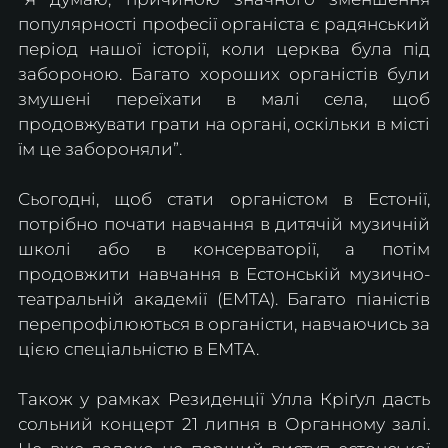
популярності професії органіста є радянський 
період нашої історії, коли церква була під 
забороною. Багато хороших органістів були 
змушені переїхати в малі села, щоб 
продовжувати грати на органі, оскільки в місті 
їм це забороняли”.
Сьогодні, щоб стати органістом в Естонії, 
потрібно почати навчання в дитячій музичній 
школі або в консерваторії, а потім 
продовжити навчання в Естонській музично-
театральній академії (EMTA). Багато піаністів 
перепрофілюються в органісти, навчаючись за 
цією спеціальністю в EMTA.
Також у рамках Резиденції Улла Кріґул дасть 
сольний концерт 21 липня в Органному залі. 