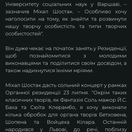
Університету соціальних наук у Варшаві, – 
зазначив Міхал Шостак. – Особливо хочу 
наголосити на тому, як знайти та розвинути 
нашу творчу особистість та типи творчих 
особистостей".
Він дуже чекає на початок занять у Резиденції, 
щоб познайомитися з молодими 
виконавцями та поділитися своїм досвідом, а 
також надихнутися їхніми мріями.
Міхал Шостак дасть сольний концерт у рамках 
Органної резиденції 23 липня. "Окрім таких 
класичних творів, як Фантазія Соль мажор Й.С. 
Баха та Сюїта Клерамбо, я хочу виконати 
кілька обробок для органа творів Бетховена, 
Шопена та Войцеха Кілара. Останній 
народився у Львові, до речі, поблизу 